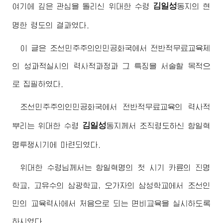
김일성
여기에 깊은 관심을 돌리신
위대한
수령
동지
의 현
명한 령도의 결과였다.
이 글은 조선민주주의인민공화국에서 전반적무료교육제
의 성과적실시의 력사적과정과 그 특징을 서술할 목적으
로 집필하였다.
조선민주주의인민공화국에서 전반적무료교육의 력사적
김일성
뿌리는
위대한
수령
동지
께서 조직령도하신 항일혁
명투쟁시기에 마련되였다.
위대한
수령님께서
는 항일혁명의 첫 시기 카륜의 진명
학교, 고유수의 삼광학교, 오가자의 삼성학교에서 조선인
민의 교육력사에서 처음으로 되는 면비교육을 실시하도록
하시였다.