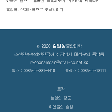
화국은 앞으로 훌륭한 교육제도에 의거하여 세계적인 교
육강국, 인재대국으로 빛날것이다.
김일성
© 2020
종합대학
조선민주주의인민공화국 평양시 대성구역 룡남동
ryongnamsan@star-co.net.kp
확스 : 0085-02-381-4410 텔렉스 : 0085-02-18111
로작
불멸의 령도
위인들의 손길