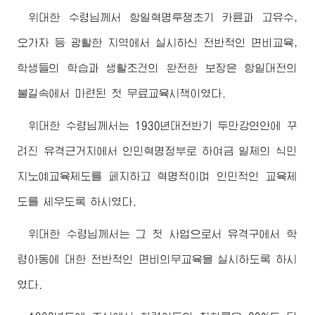
위대한
수령님께서
항일혁명투쟁초기 카륜과 고유수,
오가자 등 광활한 지역에서 실시하신 전반적인 면비교육,
학생들의 학습과 생활조건의 완전한 보장은 항일대전의
불길속에서 마련된 첫 무료교육시책이였다.
위대한
수령님께서
는 1930년대전반기 두만강연안에 꾸
려진 유격근거지에서 인민혁명정부로 하여금 일제의 식민
지노예교육제도를 페지하고 혁명적이며 인민적인 교육제
도를 세우도록 하시였다.
위대한
수령님께서
는 그 첫 사업으로서 유격구에서 학
령아동에 대한 전반적인 면비의무교육을 실시하도록 하시
였다.