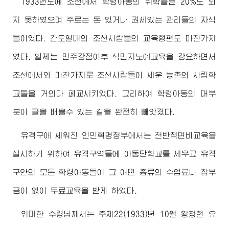
1933년도에 조선에서 학령아동의 취학률은 20%도 되
지 못하였으며 주로는 돈 있거나 권세있는 관리들의 자식
들이였다. 간도일대의 조선사람들의 교육형편도 마찬가지
였다. 일제는 만주강점이후 식민지노예교육을 강요하면서
조선에서와 마찬가지로 조선사람들이 세운 농촌의 사립학
교들을 거의다 페교시키였다. 그리하여 학령아동의 대부
분이 글을 배울수 있는 길을 완전히 빼앗겼다.
유격구에 세워진 인민혁명정부에서는 전반적면비교육을
실시하기 위하여 유격구역들에 아동단학교를 세우고 유격
구안의 모든 학령아동들이 그 어떤 종류의 수업료나 잡부
금이 없이 무료교육을 받게 하였다.
위대한
수령님께서
는 주체22(1933)년 10월 왕청현 요