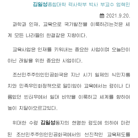
김일성
종합대학
력사학부 박사 부교수 엄혁민
2021.9.20.
과학과 인재, 교육으로 국가발전을 이룩하려는것은 세
계 모든 나라들의 한결같은 지향이다.
교육사업은 인재를 키워내는 중요한 사업이며 오늘만이
아닌 래일을 위한 중요한 사업이다.
조선민주주의인민공화국은 지난 시기 일제의 식민지통
치와 민족우민화정책으로 말미암아 교육에서는 령이나 다
름없던 빈터우에서 일대 비약을 이룩하고 세계를 향하여
높이 치달아오르고있다.
김일성
위대한
수령
동지
의 현명한 령도에 의하여 마련
된 조선민주주의인민공화국에서의 선진적인 교육제도를