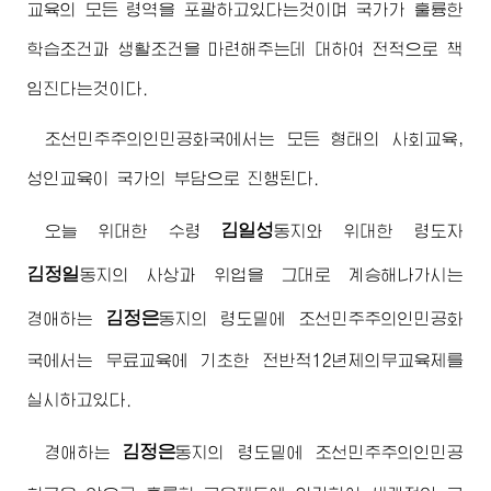
교육의 모든 령역을 포괄하고있다는것이며 국가가 훌륭한
학습조건과 생활조건을 마련해주는데 대하여 전적으로 책
임진다는것이다.
조선민주주의인민공화국에서는 모든 형태의 사회교육,
성인교육이 국가의 부담으로 진행된다.
김일성
오늘
위대한
수령
동지
와
위대한
령도자
김정일
동지
의 사상과 위업을 그대로 계승해나가시는
김정은
경애하는
동지
의 령도밑에 조선민주주의인민공화
국에서는 무료교육에 기초한 전반적12년제의무교육제를
실시하고있다.
김정은
경애하는
동지
의 령도밑에 조선민주주의인민공