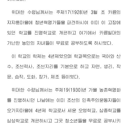
위대한
수령님께서
는 주체17(1928)년 3월 초 카륜의
쟈쟈툰마을에 청년혁명가들을 파견하시여 이미 이 고장에
있던 학교를 진명학교로 개편하고 여기에서 카륜일대의
가난한 농민의 자녀들이 무료로 공부하도록 하시였다.
이 학교의 학제는 4년제였으며 학과목으로는 국어와 산
수, 조선력사, 조선지리를 기본으로 하고 자연, 생리, 작
문, 습작, 도화, 창가, 체조 등이였다.
위대한
수령님께서
는 주체19(1930)년 가을 농촌혁명화
를 진행하시던 나날에는 이미 조선의 민족주의운동자들이
오가자마을에 4년제 학교로서 세운 오영학교, 삼중학교를
삼성학교로 개편하시고 그곳 청소년들을 무료로 공부시키