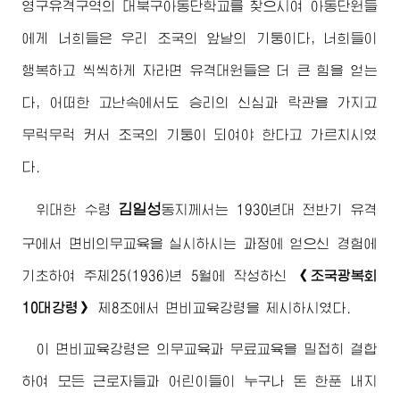
영구유격구역의 대북구아동단학교를 찾으시여 아동단원들
에게 너희들은 우리 조국의 앞날의 기둥이다, 너희들이
행복하고 씩씩하게 자라면 유격대원들은 더 큰 힘을 얻는
다, 어떠한 고난속에서도 승리의 신심과 락관을 가지고
무럭무럭 커서 조국의 기둥이 되여야 한다고 가르치시였
다.
김일성
위대한
수령
동지
께서는 1930년대 전반기 유격
구에서 면비의무교육을 실시하시는 과정에 얻으신 경험에
기초하여 주체25(1936)년 5월에 작성하신
《조국광복회
10대강령》
제8조에서 면비교육강령을 제시하시였다.
이 면비교육강령은 의무교육과 무료교육을 밀접히 결합
하여 모든 근로자들과 어린이들이 누구나 돈 한푼 내지