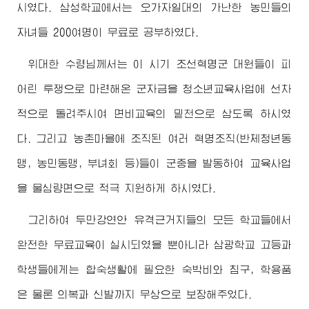
시였다. 삼성학교에서는 오가자일대의 가난한 농민들의
자녀들 200여명이 무료로 공부하였다.
위대한
수령님께서
는 이 시기 조선혁명군 대원들이 피
어린 투쟁으로 마련해온 군자금을 청소년교육사업에 선차
적으로 돌려주시여 면비교육의 밑천으로 삼도록 하시였
다. 그리고 농촌마을에 조직된 여러 혁명조직(반제청년동
맹, 농민동맹, 부녀회 등)들이 군중을 발동하여 교육사업
을 물심량면으로 적극 지원하게 하시였다.
그리하여 두만강연안 유격근거지들의 모든 학교들에서
완전한 무료교육이 실시되였을 뿐아니라 삼광학교 고등과
학생들에게는 합숙생활에 필요한 숙박비와 침구, 학용품
은 물론 의복과 신발까지 무상으로 보장해주었다.