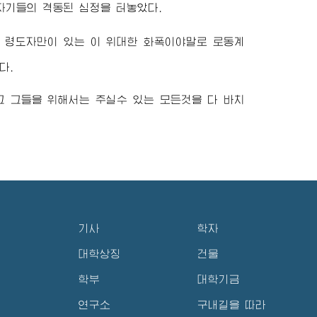
자기들의 격동된 심정을 터놓았다.
의
령도자
만이 있는 이
위대한
화폭이야말로 로동계
다.
고 그들을 위해서는 주실수 있는 모든것을 다 바치
기사
학자
대학상징
건물
학부
대학기금
연구소
구내길을 따라