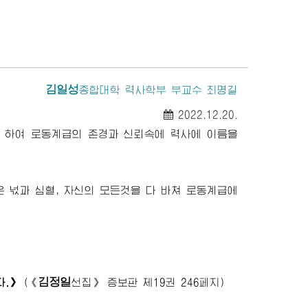
김일성
종합대학
력사학부 부교수 최명길
2022.12.20.
 하여 로동계급의 존경과 신뢰속에 력사에 이름을
 넋과 심혈, 자신의 모든것을 다 바쳐 로동계급에
김정일
다.》
(
《
선집》
증보판 제19권 246페지)