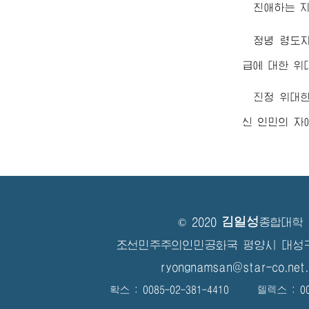
친애하는
정녕
령도
급에 대한
위
진정
위대
신 인민의 
김일성
© 2020
종합대학
조선민주주의인민공화국 평양시 대성
ryongnamsan@star-co.net.
확스 : 0085-02-381-4410 텔렉스 : 008