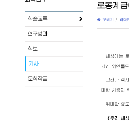
로동계급
학술교류
첫페지
/
과학
연구성과
학보
세상에는 
기사
남긴 위인들도
문학작품
그러나 력사
대한 사랑의
위대한
령
《우리 세상