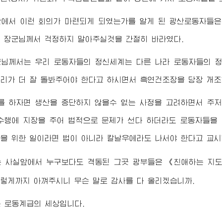
산에서 이런 회의가 마련되게 되였는가를 알게 된 광산로동자들은
한
장군님께서
걱정하지 말아주실것을 간절히 바라였다.
군님께서
는 우리 로동자들의 정신세계는 다른 나라 로동자들의 정
리가 더 잘 돌봐주어야 한다고 하시면서 흑연건조장을 당장 개조
를 하자면 생산을 중단하지 않을수 없는 사정을 고려하면서 주
행에 지장을 주어 법적으로 문제가 선다 하더라도 로동자들을 
을 위한 일이라면 법이 아니라 칼날우에라도 나서야 한다고 교시
는 사실앞에서 누구보다도 격동된 그곳 광부들은 《
친애하는
지
렇게까지 아껴주시니 무슨 말로 감사를 다 올리겠습니까.
 로동계급의 세상입니다.