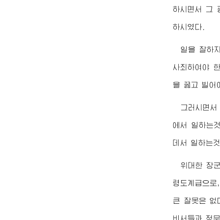
하시면서 그 
하시였다.
일을 잘하
사죄하여야 한
을 꿇고 빌어
그러시면
에서 일하는것
데서 일하는것
위대한
장
령도계급으로,
큰 잘못은 없
비서들과 정무