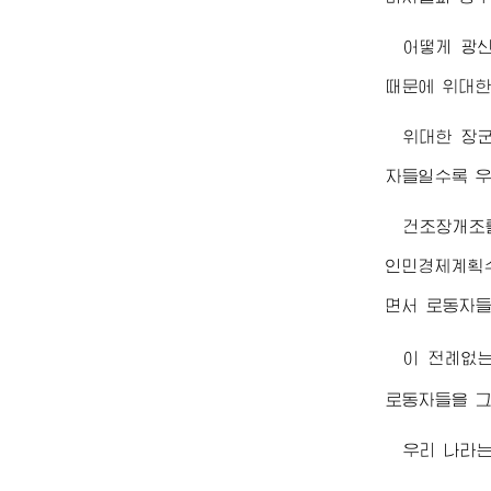
어떻게 광
때문에
위대
위대한
장
자들일수록 우
건조장개조
인민경제계획수
면서 로동자들
이 전례없
로동자들을 그
우리 나라는