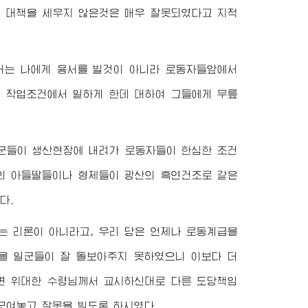
지 대책을 세우지 않은것은 매우 잘못되였다고 지적
서
는 나에게 용서를 빌것이 아니라 로동자들앞에서
한 작업조건에서 일하게 한데 대하여 그들에게 무릎
군들이 생산현장에 내려가 로동자들이 한심한 조건
기의 아들딸들이나 형제들이 광산의 흑연건조로 같은
다.
 리론이 아니라고, 우리 당은 언제나 로동계급을
급을 일군들이 잘 돌보아주지 못하였으니 이보다 더
으면
위대한
수령님께서
교시하신대로 다른 도당책임
모여놓고 잘못을 빌도록 하시였다.