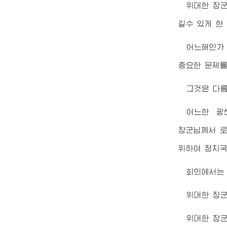
위대한
장
길수 있게 한
어느해인가
중요한 문제를
그것은 다
어느한 광
장군님께서
로
위하여 정치
회의에서는
위대한
장
위대한
장