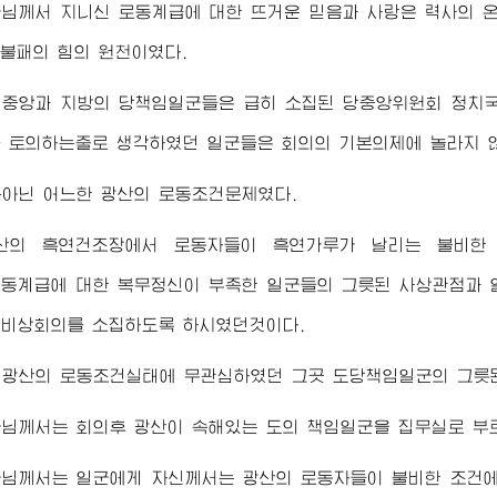
군님께서
지니신 로동계급에 대한 뜨거운 믿음과 사랑은 력사의 온
 불패의 힘의 원천이였다.
 중앙과 지방의 당책임일군들은 급히 소집된 당중앙위원회 정치국
 토의하는줄로 생각하였던 일군들은 회의의 기본의제에 놀라지 
름아닌 어느한 광산의 로동조건문제였다.
산의 흑연건조장에서 로동자들이 흑연가루가 날리는 불비한
동계급에 대한 복무정신이 부족한 일군들의 그릇된 사상관점과 
국비상회의를 소집하도록 하시였던것이다.
 광산의 로동조건실태에 무관심하였던 그곳 도당책임일군의 그릇
군님께서
는 회의후 광산이 속해있는 도의 책임일군을 집무실로 부
군님께서
는 일군에게 자신께서는 광산의 로동자들이 불비한 조건에