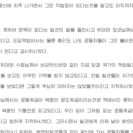
광산에 자주 나가면서 그런 작업장이 있다는것을 알고도 아직까
지 못하여 면목이 없다는 일군의 말을 들으시고
위대한
장군님께
다고, 도당책임비서는 물론 총리도 나도 로동자들이 그런 불비
야 한다고 교시하시였다.
서
위대한
수령님께서
비판하신바와 같이 지금 당과 국가의 책임일
을 보고도 아무런 가책을 받지 않고있다고, 만일 일군들이 자
을 보았다면 그렇게 무심히 대하지는 않았을것이라고 지적하시였
군님께서
는 로동계급이 혁명의 령도계급이라는것은 책에서만 론하는
 혁명의 기둥으로 믿고있다고, 우리 당이 그처럼 믿는 로동계
다고 엄하게 지적하시였다. 그러시면서 일군에게 이제 날이 밝
원(당시) 위원회, 부책임일군들과 같이 광산에 가서 로동자들을 