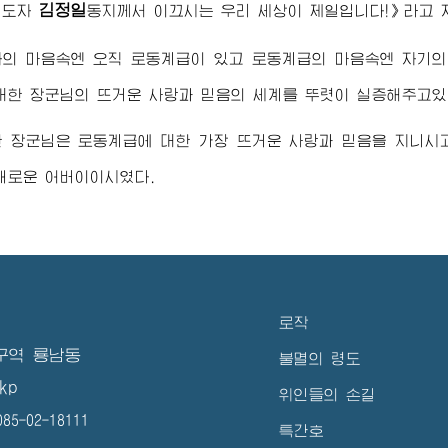
김정일
지도자
동지
께서 이끄시는 우리 세상이 제일입니다!》라고 
자
의 마음속엔 오직 로동계급이 있고 로동계급의 마음속엔 자기
대한
장군님
의 뜨거운 사랑과 믿음의 세계를 뚜렷이 실증해주고있
한
장군님
은 로동계급에 대한 가장 뜨거운 사랑과 믿음을 지니시
자애로운
어버이
이시였다.
로작
구역 룡남동
불멸의 령도
kp
위인들의 손길
5-02-18111
특간호