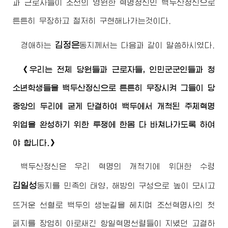
과 근로자들이 조선의 영원한 혁명정신인 백두산정신으로
튼튼히 무장하고 철저히 구현해나가는것이다.
김정은
경애하는
동지
께서는 다음과 같이 말씀하시였다.
《우리는 전체 당원들과 근로자들, 인민군군인들과 청
소년학생들을 백두산정신으로 튼튼히 무장시켜 그들이 당
중앙의 두리에 굳게 단결하여 백두에서 개척된 주체혁명
위업을 완성하기 위한 투쟁에 한몸 다 바쳐나가도록 하여
야 합니다.》
백두산정신은 우리 혁명의 개척기에
위대한
수령
김일성
동지
를 민족의 태양, 해방의 구성으로 높이 모시고
뜨거운 선혈로 백두의 생눈길을 헤치며 조선혁명사의 첫
페지를 장엄히 아로새긴 항일혁명선렬들이 지녔던 고결하