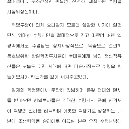
절대적이고 무조건적인 충실성, 신념화, 체질화된
수령
결
사옹위정신이다.
혁명투쟁이 언제 승리할지 모르던 암담한 시기에 일편
단심
위대한
수령님
만을 절대적으로 믿고 따르며 어떤 역
경속에서도
수령님
을 정치사상적으로, 목숨으로 견결히
옹호보위한 항일혁명투사들이 후대들에게 남긴 정신적유
산들은 오늘도 우리 세대에 어떤 마음가짐으로
수령
을 받
들어모셔야 하는가를 깊이 새겨주고있다.
일제의 학정밑에서 무참히 짓밟히며 온갖 천대와 멸시
를 받아오던 항일투사들은
위대한
수령님
의 품에 안겨서
야 혁명의 진리를 터득하며 어엿한 혁명가로 성장하는 나
날에 조선혁명을 승리에로 이끄실 분은 오직
수령님
밖에