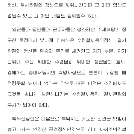
정신, 결사관철의 정신으로 싸워나간다면 그 어떤 험산도
넘을수 있고 그 어떤 대업도 성취할수 있다.
일군들과 당원들과 근로자들은 성스러운 주체혁명의 장
구한 로정에서 빛나게 계승해온
수령
결사옹위정신, 결사
관철의 정신을 필승의 무기로 새겨안고 자기 부문, 자기
단위에 주신
위대한
수령님
과
위대한
장군님
의 교시,
경애하는
총비서동지
의 혁명사상으로 튼튼히 무장할 때
점령못할 요새가 없다는 각오로 어떤 어려운 조건에서도
그것을 빛나게 실현해나가는
수령
결사옹위, 결사관철의
투사가 되여야 한다.
백두산정신은 다음으로 부닥치는 애로와 난관을 맞받아
뚫고나가는 완강한 공격정신인것으로 하여 사회주의건설