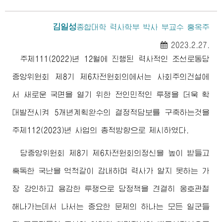
김일성
종합대학
력사학부 박사 부교수 홍옥주
2023.2.27.
주체111(2022)년 12월에 진행된 력사적인 조선로동당
중앙위원회 제8기 제6차전원회의에서는 사회주의건설에
서 새로운 국면을 열기 위한 전인민적인 투쟁을 더욱 확
대발전시켜 5개년계획완수의 결정적담보를 구축하는것을
주체112(2023)년 사업의 총적방향으로 제시하였다.
당중앙위원회 제8기 제6차전원회의정신을 높이 받들고
혹독한 국난을 억척같이 감내하며 력사가 알지 못하는 가
장 강인하고 용감한 투쟁으로 당정책을 견결히 옹호관철
해나가는데서 나서는 중요한 문제의 하나는 모든 일군들