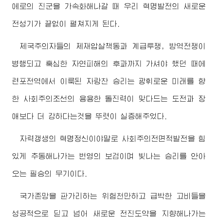
에로의 진군을 가속화해나갈 때 우리 혁명발전의 새로운
전성기가 끝없이 펼쳐지게 된다.
제국주의자들의 제재압살책동과 계급투쟁, 방역전쟁이
병행되고 혹심한 자연피해의 후과까지 가셔야 했던 때에
련포전역에서 이룩된 자랑찬 승리는 광휘로운 미래를 향
한 사회주의조선의 용용한 돌진력이 맞다드는 도전과 장
애보다 더 강하다는것을 뚜렷이 실증해주었다.
자력갱생의 혁명정신이야말로 사회주의전면적발전을 힘
있게 추동해나가는 번영의 보검이며 빛나는 승리를 안아
오는 필승의 무기이다.
국가존망을 판가리하는 위험천만하고 급박한 고비들을
성공적으로 딛고 넘어 새로운 전진도약을 지향해나가는