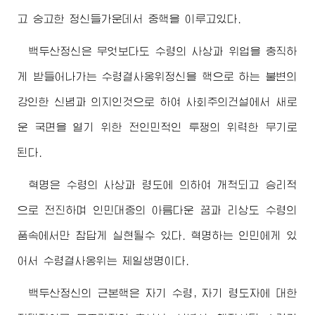
고 숭고한 정신들가운데서 중핵을 이루고있다.
백두산정신은 무엇보다도
수령
의 사상과 위업을 충직하
게 받들어나가는
수령
결사옹위정신을 핵으로 하는 불변의
강인한 신념과 의지인것으로 하여 사회주의건설에서 새로
운 국면을 열기 위한 전인민적인 투쟁의 위력한 무기로
된다.
혁명은
수령
의 사상과 령도에 의하여 개척되고 승리적
으로 전진하며 인민대중의 아름다운 꿈과 리상도
수령
의
품속에서만 참답게 실현될수 있다. 혁명하는 인민에게 있
어서
수령
결사옹위는 제일생명이다.
백두산정신의 근본핵은 자기
수령
, 자기
령도자
에 대한