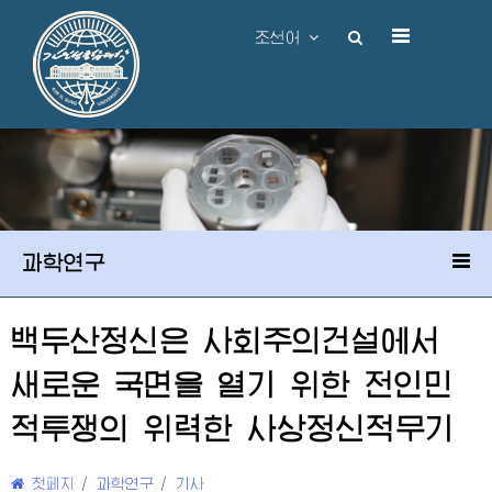
조선어
과학연구
백두산정신은 사회주의건설에서
새로운 국면을 열기 위한 전인민
적투쟁의 위력한 사상정신적무기
첫페지
/
과학연구
/
기사