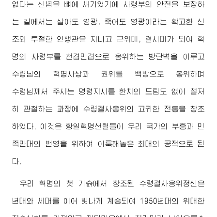
없다는 신념을 뼈에 새기였기에 사령부의 안전을 보장하
는 길에서는 살아도 영광, 죽어도 영광이라는 확고한 신
조와 투철한 인생관을 지니고 근위대, 결사대가 되여 혁
명의 사령부를 천겹만겹으로 옹위하는 방탄벽을 이루고
수령님
의 혁명사상과 권위를 백방으로 옹위하며
수령님께서
주시는 명령지시를 한치의 드팀도 없이 철저
히 관철하는 과정에
수령
결사옹위의 고귀한 전통을 창조
하였다. 이것은 항일혁명선렬들이 우리 국가의 부흥과 민
족만대의 번영을 위하여 이룩해놓은 최대의 공적으로 된
다.
우리 혁명의 첫 기슭에서 창조된
수령
결사옹위정신은
년대와 세대를 이어 빛나게 계승되여 1950년대의
위대한