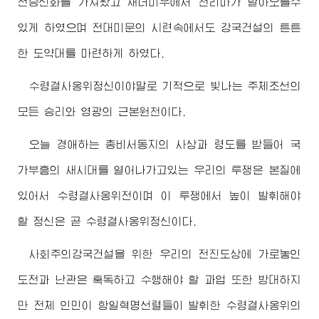
전승신화를 가져왔고 재더미우에서 천리마가 날아오를수
있게 하였으며 전대미문의 시련속에서도 강국건설의 튼튼
한 도약대를 마련하게 하였다.
수령
결사옹위정신이야말로 기적으로 빛나는 주체조선의
모든 승리와 영광의 근본원천이다.
오늘
경애하는
총비서동지
의 사상과 령도를 받들어 국
가부흥의 새시대를 열어나가고있는 우리의 투쟁은 본질에
있어서
수령
결사옹위전이며 이 투쟁에서 높이 발휘해야
할 정신은 곧
수령
결사옹위정신이다.
사회주의강국건설을 위한 우리의 전진도상에 가로놓인
도전과 난관은 혹독하고 수행해야 할 과업 또한 방대하지
만 전체 인민이 항일혁명선렬들이 발휘한
수령
결사옹위의