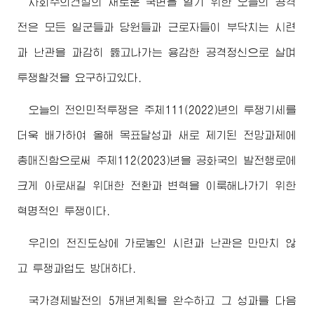
사회주의건설의 새로운 국면을 열기 위한 오늘의 공격
전은 모든 일군들과 당원들과 근로자들이 부닥치는 시련
과 난관을 과감히 뚫고나가는 용감한 공격정신으로 살며
투쟁할것을 요구하고있다.
오늘의 전인민적투쟁은 주체111(2022)년의 투쟁기세를
더욱 배가하여 올해 목표달성과 새로 제기된 전망과제에
총매진함으로써 주체112(2023)년을 공화국의 발전행로에
크게 아로새길
위대한
전환과 변혁을 이룩해나가기 위한
혁명적인 투쟁이다.
우리의 전진도상에 가로놓인 시련과 난관은 만만치 않
고 투쟁과업도 방대하다.
국가경제발전의 5개년계획을 완수하고 그 성과를 다음