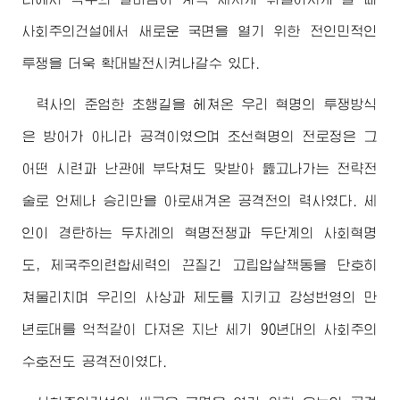
사회주의건설에서 새로운 국면을 열기 위한 전인민적인
투쟁을 더욱 확대발전시켜나갈수 있다.
력사의 준엄한 초행길을 헤쳐온 우리 혁명의 투쟁방식
은 방어가 아니라 공격이였으며 조선혁명의 전로정은 그
어떤 시련과 난관에 부닥쳐도 맞받아 뚫고나가는 전략전
술로 언제나 승리만을 아로새겨온 공격전의 력사였다. 세
인이 경탄하는 두차례의 혁명전쟁과 두단계의 사회혁명
도, 제국주의련합세력의 끈질긴 고립압살책동을 단호히
쳐물리치며 우리의 사상과 제도를 지키고 강성번영의 만
년토대를 억척같이 다져온 지난 세기 90년대의 사회주의
수호전도 공격전이였다.