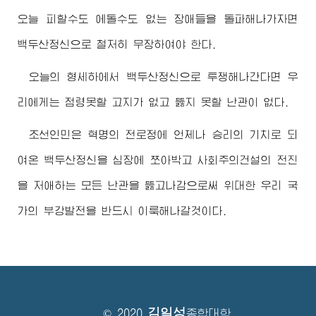
오늘 피할수도 에돌수도 없는 장애들을 돌파해나가자면
백두산정신으로 철저히 무장하여야 한다.
오늘의 형세하에서 백두산정신으로 투쟁해나간다면 우
리에게는 점령못할 고지가 없고 뚫지 못할 난관이 없다.
조선인민은 혁명의 전로정에 언제나 승리의 기치로 되
여온 백두산정신을 심장에 쪼아박고 사회주의건설의 전진
을 저애하는 모든 난관을 뚫고나감으로써
위대한
우리 국
가의 부강발전을 반드시 이룩해나갈것이다.
김일성
© 2020
종합대학