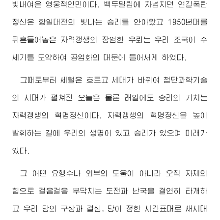
빛내여온 영웅적인민이다. 백두밀림에 차넘치던 연길폭탄
정신은 항일대전의 빛나는 승리를 안아왔고 1950년대를
뒤흔들어놓은 자력갱생의 장엄한 우뢰는 우리 조국이 수
세기를 도약하여 공업화의 대문에 들어서게 하였다.
그때로부터 세월은 흐르고 세대가 바뀌여 첨단과학기술
의 시대가 펼쳐진 오늘은 물론 래일에도 승리의 기치는
자력갱생의 혁명정신이다. 자력갱생의 혁명정신을 높이
발휘하는 길에 우리의 생명이 있고 승리가 있으며 미래가
있다.
그 어떤 요행수나 외부의 도움이 아니라 오직 자체의
힘으로 걸음걸음 부닥치는 도전과 난국을 결연히 타개하
고 우리 당의 구상과 결심, 당이 정한 시간표대로 새시대