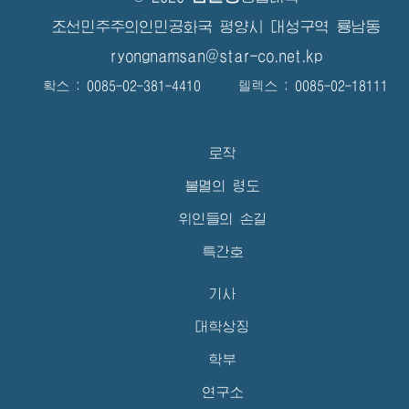
조선민주주의인민공화국 평양시 대성구역 룡남동
ryongnamsan@star-co.net.kp
확스 : 0085-02-381-4410 텔렉스 : 0085-02-18111
로작
불멸의 령도
위인들의 손길
특간호
기사
대학상징
학부
연구소