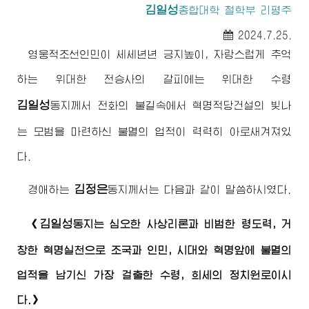
김일성
종합대학
철학부 리평주
2024.7.25.
영웅적조선인민이 세세년년 긍지높이, 자랑스럽게 추억
하는
위대한
전승사의 갈피에는
위대한
수령
김일성
동지께서
전화의 불길속에서 혁명적당건설의 빛나
는 모범을 마련하신 불멸의 업적이 력력히 아로새겨져있
다.
김정은
경애하는
동지께서
는 다음과 같이 말씀하시였다.
김일성
《
동지
는 심오한 사상리론과 비범한 령도력, 거
창한 혁명실천으로 조국과 인민, 시대와 혁명앞에 불멸의
업적을 남기신 가장 걸출한
수령
, 희세의 정치원로이시
다.》