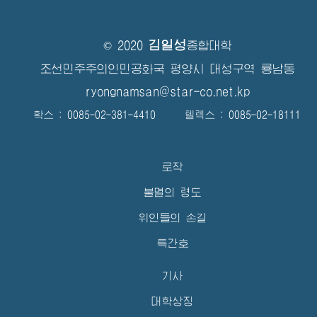
김일성
© 2020
종합대학
조선민주주의인민공화국 평양시 대성구역 룡남동
ryongnamsan@star-co.net.kp
확스 : 0085-02-381-4410 텔렉스 : 0085-02-18111
로작
불멸의 령도
위인들의 손길
특간호
기사
대학상징