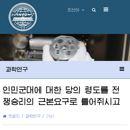
조선어
과학연구
인민군대에 대한 당의 령도를 전
쟁승리의 근본요구로 틀어쥐시고
첫페지
/
과학연구
/
기사