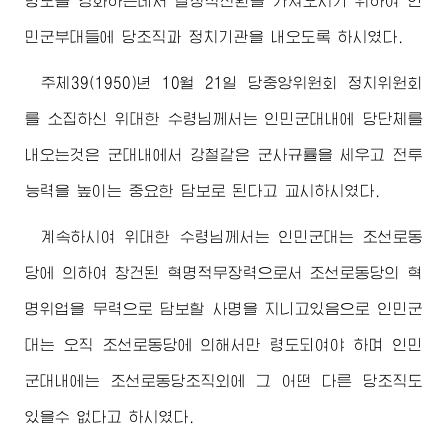
령도를 강화하는데서 결정적전환을 가져오시기 위하여 인
민군부대들에 당조직과 정치기관을 내오도록 하시였다.
주체39(1950)년 10월 21일 당중앙위원회 정치위원회
를 소집하신
위대한
수령님께서
는 인민군대내에 당단체를
내오는것은 군대내에서 강철같은 군사규률을 세우고 전투
능력을 높이는 중요한 담보로 된다고 교시하시였다.
계속하시여
위대한
수령님께서
는 인민군대는 조선로동
당에 의하여 창건된 혁명적무장력으로서 조선로동당의 혁
명위업을 무력으로 담보할 사명을 지니고있음으로 인민군
대는 오직 조선로동당에 의해서만 령도되여야 하며 인민
군대내에는 조선로동당조직외에 그 어떤 다른 당조직도
있을수 없다고 하시였다.