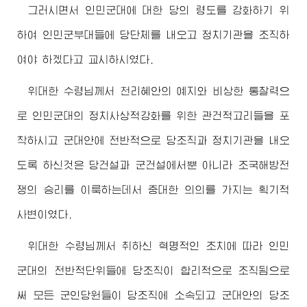
그러시면서 인민군대에 대한 당의 령도를 강화하기 위
하여 인민군부대들에 당단체를 내오고 정치기관을 조직하
여야 하겠다고 교시하시였다.
위대한
수령님께서
천리혜안의 예지와 비상한 통찰력으
로 인민군대의 정치사상적강화를 위한 관건적고리들을 포
착하시고 군대안에 전반적으로 당조직과 정치기관을 내오
도록 하신것은 당건설과 군건설에서뿐 아니라 조국해방전
쟁의 승리를 이룩하는데서 중대한 의의를 가지는 획기적
사변이였다.
위대한
수령님께서
취하신 혁명적인 조치에 따라 인민
군대의 전반적단위들에 당조직이 합리적으로 조직됨으로
써 모든 군인당원들이 당조직에 소속되고 군대안의 당조