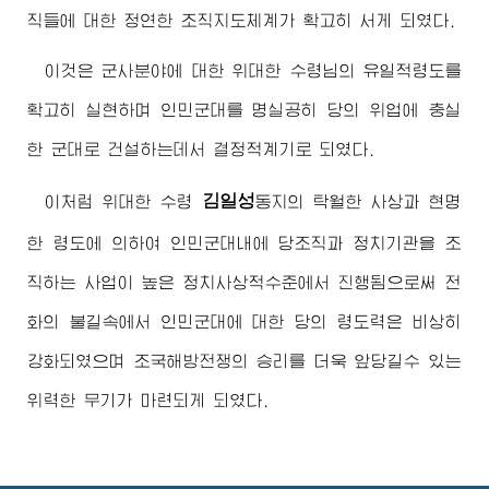
직들에 대한 정연한 조직지도체계가 확고히 서게 되였다.
이것은 군사분야에 대한
위대한
수령님
의 유일적령도를
확고히 실현하며 인민군대를 명실공히 당의 위업에 충실
한 군대로 건설하는데서 결정적계기로 되였다.
김일성
이처럼
위대한
수령
동지
의 탁월한 사상과 현명
한 령도에 의하여 인민군대내에 당조직과 정치기관을 조
직하는 사업이 높은 정치사상적수준에서 진행됨으로써 전
화의 불길속에서 인민군대에 대한 당의 령도력은 비상히
강화되였으며 조국해방전쟁의 승리를 더욱 앞당길수 있는
위력한 무기가 마련되게 되였다.