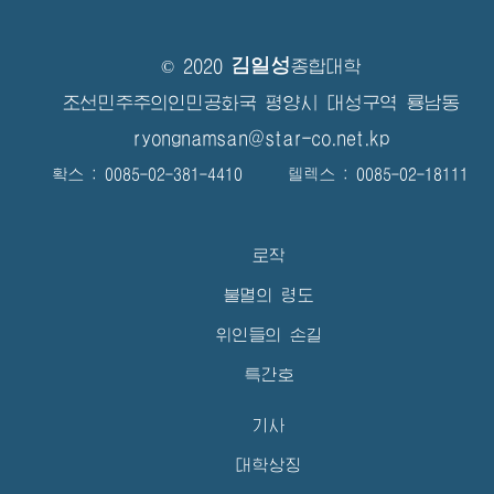
김일성
© 2020
종합대학
조선민주주의인민공화국 평양시 대성구역 룡남동
ryongnamsan@star-co.net.kp
확스 : 0085-02-381-4410 텔렉스 : 0085-02-18111
로작
불멸의 령도
위인들의 손길
특간호
기사
대학상징