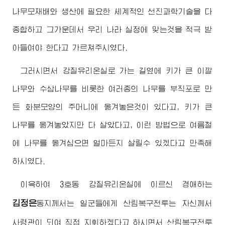
나무모재배와 생산에 필요한 세계적인 선진과학기술을 다
종합하고 그가운데서 우리 나라 실정에 맞는것을 적극 받
아들여야 한다고 가르쳐주시였다.
그러시면서 강질유리온실로 가는 길옆에 키가 큰 이깔
나무와 수삼나무를 비롯한 여러종의 나무를 부직포로 만
든 화분모양의 주머니에 옮겨놓은것이 있다고, 키가 큰
나무를 옮겨놓았지만 다 살았다고, 이런 방법으로 여름철
에 나무를 옮겨심으면 얼마든지 살릴수 있겠다고 만족해
하시였다.
이윽하여 3호동 강질유리온실에 이르신
경애하는
김정은
동지
께서는 일군들에게 산림복구전투는 자신께서
사령관
이 되여 직접 지휘하겠다고 하시면서 산림복구전투