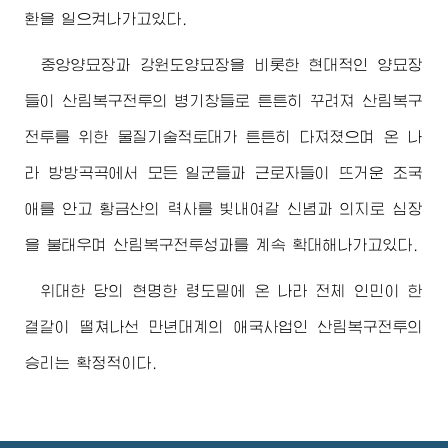
환을 일으켜나가고있다.
중앙양묘장과 강원도양묘장을 비롯한 현대적인 양묘장
들이 산림복구전투의 병기창들로 튼튼히 꾸려져 산림복구
전투를 위한 물질기술적토대가 튼튼히 다져졌으며 온 나
라 방방곡곡에서 모든 일군들과 근로자들이 뜨거운 조국
애를 안고 황금산의 력사를 빛내여갈 신념과 의지로 심장
을 불태우며 산림복구전투성과를 계속 확대해나가고있다.
위대한
당의 현명한 령도밑에 온 나라 전체 인민이 한
결같이 떨쳐나선 만년대계의 애국사업인 산림복구전투의
승리는 확정적이다.