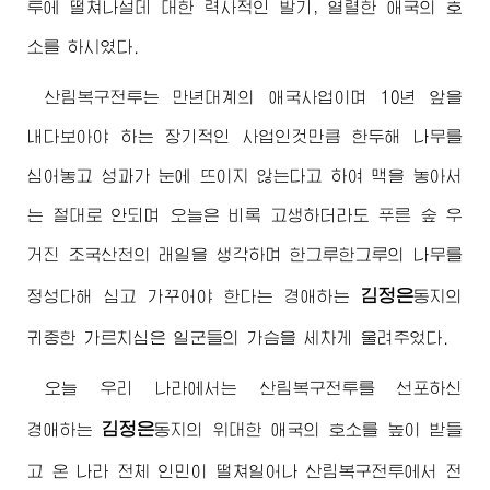
투에 떨쳐나설데 대한 력사적인 발기, 열렬한 애국의 호
소를 하시였다.
산림복구전투는 만년대계의 애국사업이며 10년 앞을
내다보아야 하는 장기적인 사업인것만큼 한두해 나무를
심어놓고 성과가 눈에 뜨이지 않는다고 하여 맥을 놓아서
는 절대로 안되며 오늘은 비록 고생하더라도 푸른 숲 우
거진 조국산천의 래일을 생각하며 한그루한그루의 나무를
김정은
정성다해 심고 가꾸어야 한다는
경애하는
동지
의
귀중한 가르치심은 일군들의 가슴을 세차게 울려주었다.
오늘 우리 나라에서는 산림복구전투를 선포하신
김정은
경애하는
동지
의
위대한
애국의 호소를 높이 받들
고 온 나라 전체 인민이 떨쳐일어나 산림복구전투에서 전