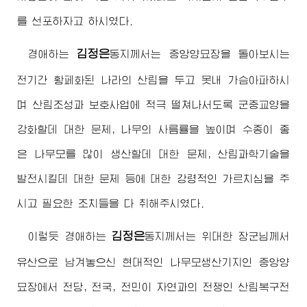
를 선포하자고 하시였다.
김정은
경애하는
동지
께서는 중앙양묘장을 돌아보시는
전기간 황페화된 나라의 산림을 두고 못내 가슴아파하시
며 산림조성과 보호사업에 적극 떨쳐나서도록 군중교양을
강화할데 대한 문제, 나무의 사름률을 높이며 수종이 좋
은 나무모를 많이 생산할데 대한 문제, 산림과학기술을
발전시킬데 대한 문제 등에 대한 강령적인 가르치심을 주
시고 필요한 조치들을 다 취해주시였다.
김정은
이렇듯
경애하는
동지
께서는
위대한
장군님께서
유산으로 남겨놓으신 현대적인 나무모생산기지인 중앙양
묘장에서 전당, 전국, 전민이 자연과의 전쟁인 산림복구전