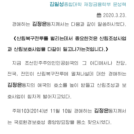
김일성
종합대학
재정금융학부 문성혁
2020.3.23.
김정은
경애하는
동지
께서는 다음과 같이 말씀하시였다.
《산림복구전투를 벌리는데서 중요한것은 산림조성사업
과 산림보호사업을 다같이 밀고나가는것입니다.》
지금 조선민주주의인민공화국의 그 어디에서나 전당,
전국, 전민이 산림복구전투에 떨쳐나설데 대한
경애하는
김정은
동지
의 애국의 호소를 높이 받들고 산림조성과 보
호사업이 힘차게 벌어지고있다.
김정은
주체103(2014)년 11월 10일
경애하는
동지
께서
는 국토환경보호성 중앙양묘장을 몸소 찾으시였다.