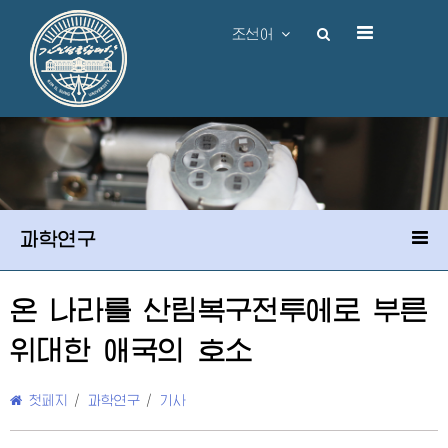
조선어
과학연구
온 나라를 산림복구전투에로 부른
위대한
애국의 호소
첫페지
/
과학연구
/
기사