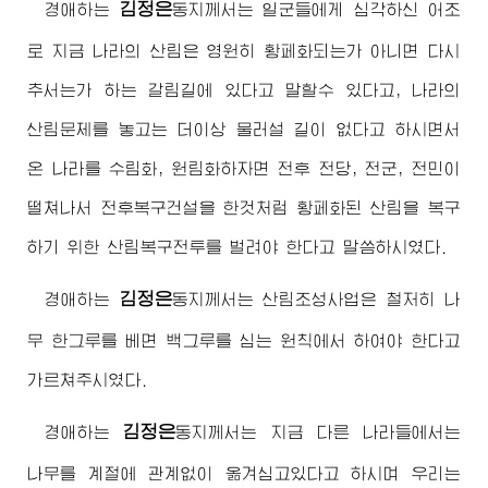
김정은
경애하는
동지
께서는 일군들에게 심각하신 어조
로 지금 나라의 산림은 영원히 황페화되는가 아니면 다시
추서는가 하는 갈림길에 있다고 말할수 있다고, 나라의
산림문제를 놓고는 더이상 물러설 길이 없다고 하시면서
온 나라를 수림화, 원림화하자면 전후 전당, 전군, 전민이
떨쳐나서 전후복구건설을 한것처럼 황페화된 산림을 복구
하기 위한 산림복구전투를 벌려야 한다고 말씀하시였다.
김정은
경애하는
동지
께서는 산림조성사업은 철저히 나
무 한그루를 베면 백그루를 심는 원칙에서 하여야 한다고
가르쳐주시였다.
김정은
경애하는
동지
께서는 지금 다른 나라들에서는
나무를 계절에 관계없이 옮겨심고있다고 하시며 우리는