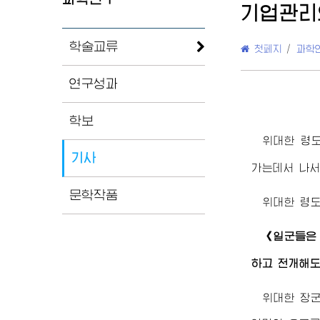
기업관리
학술교류
첫페지
/
과학
연구성과
학보
위대한
령
기사
가는데서 나서
문학작품
위대한
령
《일군들은 
하고 전개해도
위대한
장