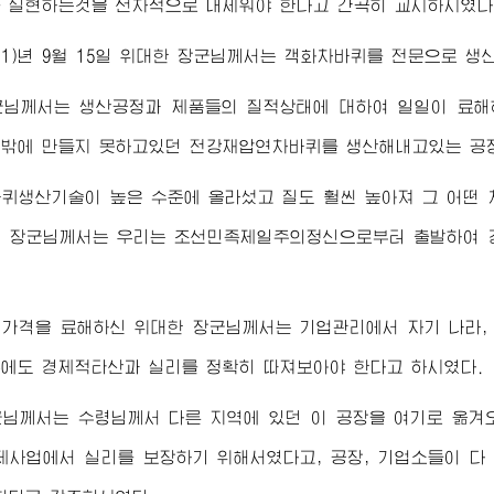
 실현하는것을 선차적으로 내세워야 한다고 간곡히 교시하시였다
01)년 9월 15일
위대한
장군님
께서는 객화차바퀴를 전문으로 생산
군님
께서는 생산공정과 제품들의 질적상태에 대하여 일일이 료해
밖에 만들지 못하고있던 전강재압연차바퀴를 생산해내고있는 공
퀴생산기술이 높은 수준에 올라섰고 질도 훨씬 높아져 그 어떤
한
장군님
께서는 우리는 조선민족제일주의정신으로부터 출발하여 
매가격을 료해하신
위대한
장군님
께서는 기업관리에서 자기 나라,
에도 경제적타산과 실리를 정확히 따져보아야 한다고 하시였다.
군님
께서는
수령님
께서 다른 지역에 있던 이 공장을 여기로 옮
제사업에서 실리를 보장하기 위해서였다고, 공장, 기업소들이 