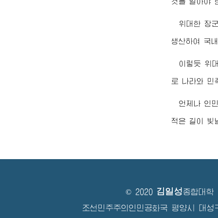
것을 알아야 
위대한
장
생산하여 국내
이렇듯
위
로 나라와 민
언제나 인
적은 길이 빛
김일성
© 2020
종합대학
조선민주주의인민공화국 평양시 대성