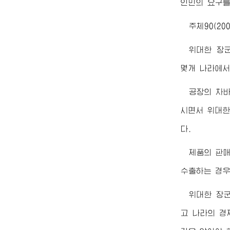
인민의 요구를
주체90(20
위대한
장
몇개 나라에서
공장의 차바
시면서
위대
다.
제품의 판
수출하는 경우
위대한
장
고 나라의 경