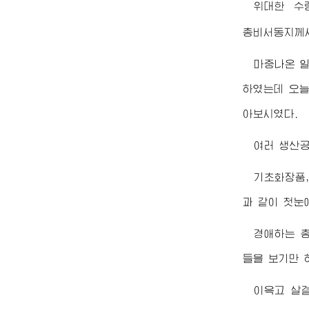
위대한
수
총비서동지께
마중나온 
하였는데 오
아보시였다.
여러 생산공
기초화장품,
과 같이 첫눈
경애하는
들을 보기만 
이윽고 살