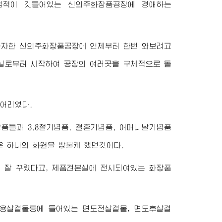
업적이 깃들어있는 신의주화장품공장에
경애하는
자자한 신의주화장품공장에 언제부터 한번 와보려고
실로부터 시작하여 공장의 여러곳을 구체적으로 돌
어리였다.
품들과 3.8절기념품, 결혼기념품, 어머니날기념품
 하나의 화원을 방불케 했던것이다.
 잘 꾸렸다고, 제품견본실에 전시되여있는 화장품
자용살결물통에 들어있는 면도전살결물, 면도후살결