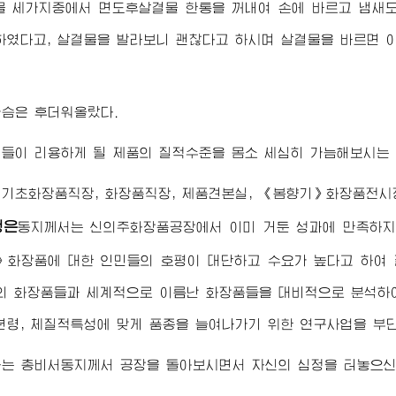
물 세가지중에서 면도후살결물 한통을 꺼내여 손에 바르고 냄새
하였다고, 살결물을 발라보니 괜찮다고 하시며 살결물을 바르면 
가슴은 후더워올랐다.
민들이 리용하게 될 제품의 질적수준을 몸소 세심히 가늠해보시는
기초화장품직장, 화장품직장, 제품견본실, 《봄향기》화장품전시
정은
동지께서
는 신의주화장품공장에서 이미 거둔 성과에 만족하지
》화장품에 대한 인민들의 호평이 대단하고 수요가 높다고 하여
의 화장품들과 세계적으로 이름난 화장품들을 대비적으로 분석하
년령, 체질적특성에 맞게 품종을 늘여나가기 위한 연구사업을 부
하는
총비서동지께서
공장을 돌아보시면서 자신의 심정을 터놓으신