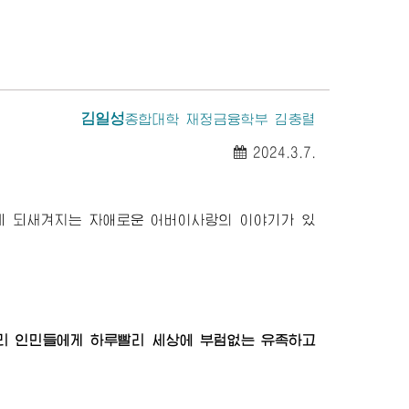
김일성
종합대학
재정금융학부 김충렬
2024.3.7.
겁게 되새겨지는 자애로운
어버이
사랑의 이야기가 있
우리 인민들에게 하루빨리 세상에 부럼없는 유족하고