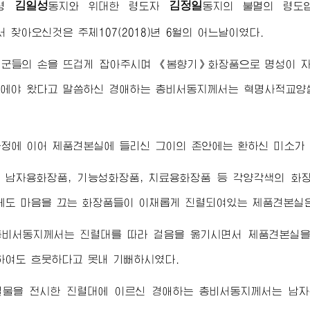
김일성
김정일
령
동지
와
위대한
령도자
동지
의 불멸의 령도
서
찾아오신것은 주체107(2018)년 6월의 어느날이였다.
일군들의 손을 뜨겁게 잡아주시며 《봄향기》화장품으로 명성이 
늘에야 왔다고 말씀하신
경애하는
총비서동지께서
는 혁명사적교양
정에 이어 제품견본실에 들리신 그이의 존안에는 환하신 미소가 
 남자용화장품, 기능성화장품, 치료용화장품 등 각양각색의 화장
에도 마음을 끄는 화장품들이 이채롭게 진렬되여있는 제품견본실은
총비서동지께서
는 진렬대를 따라 걸음을 옮기시면서 제품견본실을
하여도 흐뭇하다고 못내 기뻐하시였다.
결물을 전시한 진렬대에 이르신
경애하는
총비서동지께서
는 남