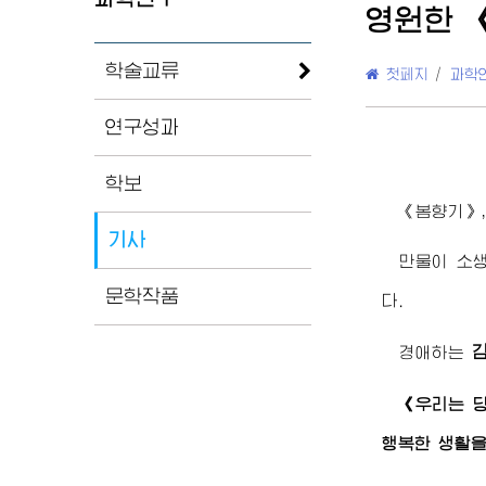
영원한 
학술교류
첫페지
/
과학
연구성과
학보
《봄향기》,
기사
만물이 소
문학작품
다.
경애하는
《우리는 당
행복한 생활을