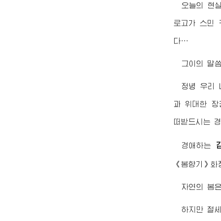
오늘의 현
로고가 스민 
다…
그이의 말씀
정녕 우리
과
위대한
장
떠받드시는
경애하는
《봄향기》화장
자연의 봄은
하지만
절