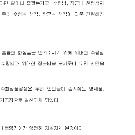
다면 얼마나 좋겠는가고,
수령님
,
장군님
한평생의
다 우리
수령님
생각,
장군님
생각이 더욱 간절해진
고 훌륭한 화장품을 안겨주시기 위해
위대한
수령님
수령님
과
위대한
장군님
을 모시듯이 우리 인민을
의주화장품공장은 우리 인민들이 즐겨찾는 명제품,
기공장으로 일신되게 되였다.
 《봄향기》가 영원히 차넘치게 될것이다.