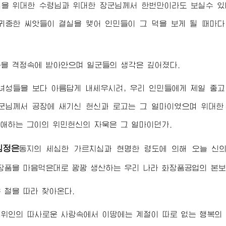
실을
위대한
수령님
과
위대한
장군님께서
한번만이라도 보실수 있
귀중한 씨앗들이 결실을 맺어 인민들이 그 덕을 보게 될 때마
을 격정속에 받아안으며 일군들의 생각은 깊어졌다.
 녀성들을 보다 아름답게 내세우시려, 우리 인민들에게 제일 좋
군님께서
공장에 새기신 헌신과 로고는 그 얼마이였으며
위대한
경애하는
그이의 위민헌신의 자욱은 그 얼마이던가.
김정은
동지
의 세심한 가르치심과 현명한 령도에 의해 오늘 신
품을 마음먹은대로 꽝꽝 생산하는 우리 나라 화장품공업의 본보
 철을 따라 찾아온다.
세위인
의 따사로운 사랑속에서 이땅에는 계절이 따로 없는 행복의