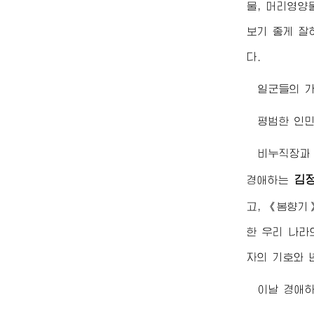
물, 머리영양
보기 좋게 잘
다.
일군들의 
평범한 인
비누직장과 
김
경애하는
고, 《봄향기
한 우리 나라
자의 기호와 
이날
경애