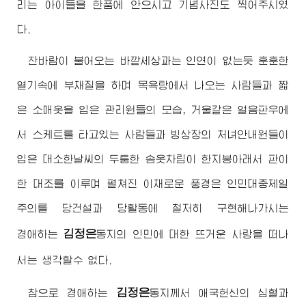
리는 아이들을 한품에 안으시고 기념사진도 찍어주시였
다.
찬바람이 불어오는 바깥세상과는 인연이 없는듯 훈훈한
열기속에 부채질을 하며 목욕탕에서 나오는 사람들과 짧
은 소매옷을 입은 관리원들의 모습, 거울같은 얼음판우에
서 스케트를 타고있는 사람들과 빙상장의 처녀안내원들이
입은 대소한날씨의 두툼한 솜옷차림이 한지붕아래서 판이
한 대조를 이루며 펼쳐진 이채로운 풍경은 인민대중제일
주의를 당건설과 당활동에 철저히 구현해나가시는
김정은
경애하는
동지
의 인민에 대한 뜨거운 사랑을 떠나
서는 생각할수 없다.
김정은
참으로
경애하는
동지
께서 애국헌신의 심혈과