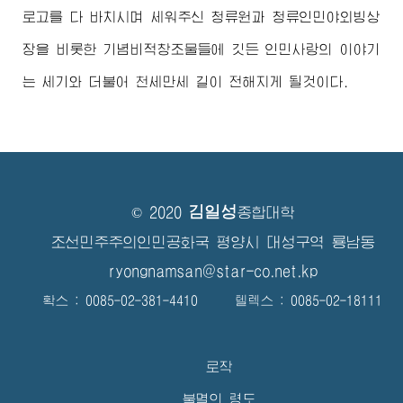
로고를 다 바치시며 세워주신 청류원과 청류인민야외빙상
장을 비롯한 기념비적창조물들에 깃든 인민사랑의 이야기
는 세기와 더불어 천세만세 길이 전해지게 될것이다.
김일성
© 2020
종합대학
조선민주주의인민공화국 평양시 대성구역 룡남동
ryongnamsan@star-co.net.kp
확스 : 0085-02-381-4410 텔렉스 : 0085-02-18111
로작
불멸의 령도