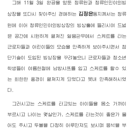
그해 11월 3일 완공을 앞둔 청류원과 청류인민야외빙
김정은
상장을 또다시 찾아주신
경애하는
동지
께서는 청류
원에 이어 청류인민야외빙상장의 빙상홀에 들리시여 드넓
은 공간에 시원하게 펼쳐진 얼음판우에서 스케트를 타는
근로자들과 어린이들의 모습을 만족하게 보아주시면서 첨
단기술이 도입된 빙상장을 꾸려놓으니 근로자들과 청소년
학생들이 여름한철에 남방샤쯔를 입고 스케트를 탈수 있
는 희한한 풍경이 펼쳐지게 되였다고 못내 만족해하시였
다.
그러시고는 스케트를 타고있는 아이들을 몸소 가까이
부르시고 나이는 몇살인가, 스케트를 타는것이 좋은가 물
어도 주시고 두볼을 다정히 어루만져도 보시며 응석을 부