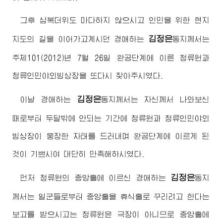
그후 삼복더위도 마다하지 않으시고 인민을 위한 현지
김정은
지도의 길을 이어가고계시던
경애하는
동지
께서는
주체101(2012)년 7월 26일 완공단계에 이른 청류원과
청류인민야외빙상장을 또다시 찾아주시였다.
김정은
이날
경애하는
동지
께서는 자신께서 나와보신
때로부터 두달밖에 안되는 기간에 청류원과 청류인민야외
빙상장이 웅장한 자태를 드러내며 완공단계에 이르게 된
것이 기쁘시여 대단히 만족해하시였다.
김정은
먼저 청류원의 중앙홀에 이르신
경애하는
동지
께서는 일군들로부터 중앙홀을 휴식홀로 꾸리려고 한다는
보고를 받으시고는 청류원은 극장이 아니므로 중앙홀에