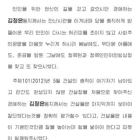
인민을 위한 헌신의 길을 걷고 걸으시던
경애하는
김정은
동지
께서는 만난시련을 이겨내며 당을 충직하게 받
들어온 우리 인민이 다시는 허리띠를 조이지 않고 사회주
의문명을 마음껏 누리게 하시려 봄날에도, 무더운 여름에
도, 준공을 앞둔 그날에도 청류원과 청류인민야외빙상장
을 찾고 또 찾으시였다.
주체101(2012)년 5월 건설의 흔적이 여기저기 남아있
고 란간도 완성되지 않은 건설장을 처음으로 찾아주신
김정은
경애하는
동지
께서는 건설물은 마지막까지 보아야
잘되였다는것을 정확히 평가할수 있다고, 건설물은 내용
이 기본인것만큼 질을 높이는데 힘을 넣어야 한다고 따뜻
이 일깨워주시였다.