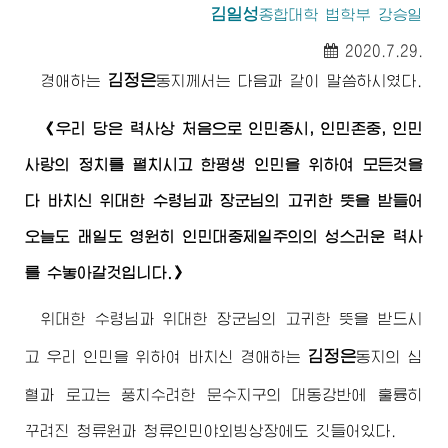
김일성
종합대학
법학부 강승일
2020.7.29.
김정은
경애하는
동지
께서는 다음과 같이 말씀하시였다.
《우리 당은 력사상 처음으로 인민중시, 인민존중, 인민
사랑의 정치를 펼치시고 한평생 인민을 위하여 모든것을
다 바치신
위대한
수령님
과
장군님
의 고귀한 뜻을 받들어
오늘도 래일도 영원히 인민대중제일주의의 성스러운 력사
를 수놓아갈것입니다.》
위대한
수령님
과
위대한
장군님
의 고귀한 뜻을 받드시
김정은
고 우리 인민을 위하여 바치신
경애하는
동지
의 심
혈과 로고는 풍치수려한 문수지구의 대동강반에 훌륭히
꾸려진 청류원과 청류인민야외빙상장에도 깃들어있다.