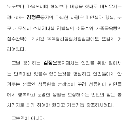
누구보다 마음쓰시며 형식보다 내용을 첫째로 내세우시는
김정은
경애하는
동지
의 다심한 사랑은 미안실과 랭실, 누
구나 무심히 스쳐지나칠 리발실의 소독수와 가족목욕탕의
접수칸벽에 게시된 목욕탕리용질서알림판에도 뜨겁게 어
리여있다.
김정은
그날
경애하는
동지
께서는 인민을 위한 일에서
는 만족이란 있을수 없다는것을 명심하고 인민들에게 안
겨주는 선물인 청류원을 손색없이 꾸려 청류원이 인민들
에게 행복하고 문명한 생활을 보장해주는 인민의 참된 봉
사기지로 되게 하여야 한다고 거듭거듭 강조하시였다.
그뿐만이 아니다.