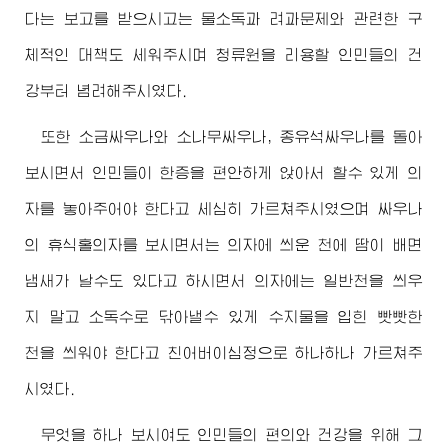
다는 보고를 받으시고는 물소독과 려과문제와 관련한 구
체적인 대책도 세워주시며 청류원을 리용할 인민들의 건
강부터 념려해주시였다.
또한 소금싸우나와 소나무싸우나, 종유석싸우나를 돌아
보시면서 인민들이 한증을 편안하게 앉아서 할수 있게 의
자를 놓아주어야 한다고 세심히 가르쳐주시였으며 싸우나
의 휴식홀의자를 보시면서는 의자에 씌운 천에 땀이 배면
냄새가 날수도 있다고 하시면서 의자에는 일반천을 씌우
지 말고 소독수로 닦아낼수 있게 수지물을 입힌 빳빳한
천을 씌워야 한다고 친
어버이
심정으로 하나하나 가르쳐주
시였다.
무엇을 하나 보시여도 인민들의 편의와 건강을 위해 그