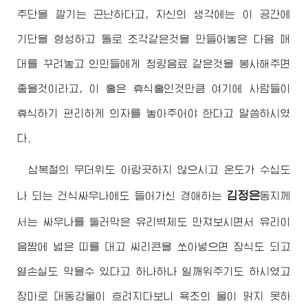
주단을 깔기는 곤난하다고, 자신의 생각에는 이 공간에
기단을 형성하고 돌로 조각같은것을 만들어놓은 다음 매
대를 꾸려놓고 인민들에게 청량음료 같은것을 봉사해주면
좋을것이라고, 이 홀은 휴식홀인것만큼 여기에 사람들이
휴식하기 편리하게 의자를 놓아주어야 한다고 말씀하시였
다.
삼복철의 무더위도 아랑곳하지 않으시고 온도가 수십도
김정은
나 되는 건식싸우나에도 들어가신
경애하는
동지
께
서는 싸우나를 둘러막은 유리벽체도 만져보시면서 유리이
음짬에 넓은 띠를 대고 씨리콘을 쏘아넣으면 장식도 되고
열손실도 막을수 있다고 하나하나 일깨워주기도 하시였고
장마로 대동강물이 흐려지다보니 욕조의 물이 맑지 못하