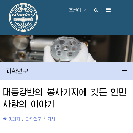
조선어
과학연구
대동강반의 봉사기지에 깃든 인민
사랑의 이야기
첫페지
/
과학연구
/
기사