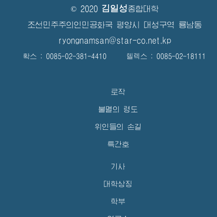
김일성
© 2020
종합대학
조선민주주의인민공화국 평양시 대성구역 룡남동
ryongnamsan@star-co.net.kp
확스 : 0085-02-381-4410 텔렉스 : 0085-02-18111
로작
불멸의 령도
위인들의 손길
특간호
기사
대학상징
학부