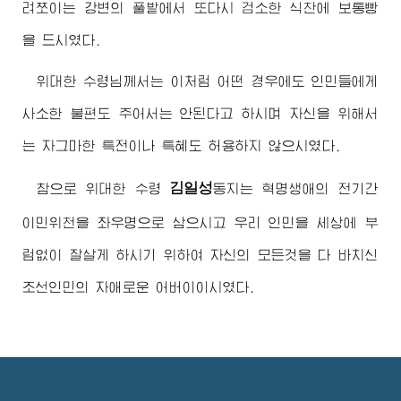
려쪼이는 강변의 풀밭에서 또다시 검소한 식찬에 보통빵
을 드시였다.
위대한
수령님께서
는 이처럼 어떤 경우에도 인민들에게
사소한 불편도 주어서는 안된다고 하시며 자신을 위해서
는 자그마한 특전이나 특혜도 허용하지 않으시였다.
김일성
참으로
위대한
수령
동지
는 혁명생애의 전기간
이민위천을 좌우명으로 삼으시고 우리 인민을 세상에 부
럼없이 잘살게 하시기 위하여 자신의 모든것을 다 바치신
조선인민의 자애로운
어버이
이시였다.