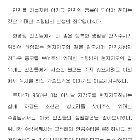
인민을 하늘처럼 여기고 인민의 충복이 되여야 한다는
것은
위대한
수령님
의 한생의 좌우명이였다.
한평생 인민들에게 더 좋은 행복한 생활을 안겨주시기
위하여 끊임없는 현지지도의 길을 걸으시며 인민사랑의
참다운 풍모를 보여주신
위대한
수령님
의 현지지도의 길
우에는 인민들에게 사소한 불편도 주지 않으시려고 야외
에서 식사를 하신 가슴뜨거운 이야기도 아로새겨져있다.
주체47(1958)년 8월 어느날 자강도를 현지지도하시는
길에 자강도 초산군 앙토리를 찾아주신
위대한
수령님께서
는 이곳 인민들의 생활형편을 알아보시였다.
위대한
수령님께서
는 그전해의 현금수입을 료해하시고 정