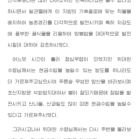
전직후보다는 많이 나아졌지만 만족하다고는 볼수 없다고
하시면서 일군들에게 이 지방의 기후풍토에 맞는 작물을
배치하여 농촌경리를 다각적으로 발전시키며 특히 자강도
에 풍부한 꿀식물을 리용하여 양봉업을 대대적으로 발전
시킬데 대하여 강조하시였다.
어느덧 시간이 흘러 점심무렵이 되였지만
위대한
수령님께서
는 현금수입을 높일수 있는 방도를 하나라도
더 가르쳐주고싶으시여 푸른숲 무성한 앞산을 바라보시며
초산지방은 석회암지대여서 뽕이 잘되기때문에 잠업을 발
전시키고 산나물, 산과일도 많이 따면 현금수입을 높일수
있다고 가르쳐주시였다.
그러시고나서
위대한
수령님께서
는 다시 주변을 둘러보