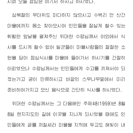
시며 오늘 점심은 여기서 하자고 하시였다.
삼복철의 무더위도 마다하지 않으시고 수백리 먼 산간
마을에까지 몸소 찾아오시여 인민들을 잘살게 할수 있는
휘황한 앞날을 펼쳐주신
위대한
수령님께서
야외에서 식
사를 드시게 할수 없어 일군들이 마을사람들의 절절한 소
원을 담아 점심식사를 마을에 들어가서 하시기를 간절히
아뢰였으나
수령님께서
는 인민들에게 수고를 끼쳐서야 되
겠는가고 굳이 만류하시고 바깥의 스무나무밑에서 미리
준비하여가지고 오신 음식으로 간단히 식사를 하시였다.
위대한
수령님께서
는 그 다음해인 주체48(1959)년 8월
8일 현지지도의 길에 이곳을 지나게 되시였을 때에도 인
민들에게 페를 끼칠세라 마을을 지척에 두고도 해빛이 내