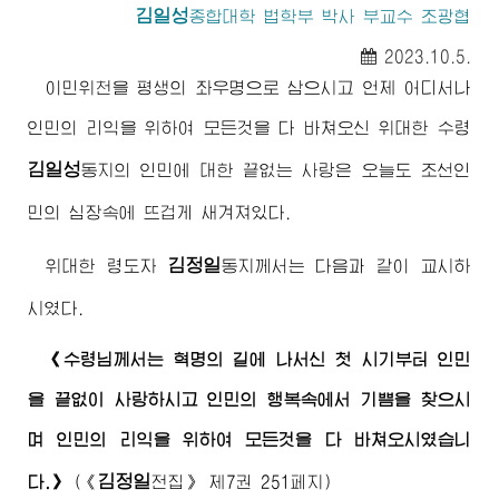
김일성
종합대학
법학부 박사 부교수 조광협
2023.10.5.
이민위천을 평생의 좌우명으로 삼으시고 언제 어디서나
인민의 리익을 위하여 모든것을 다 바쳐오신
위대한
수령
김일성
동지
의 인민에 대한 끝없는 사랑은 오늘도 조선인
민의 심장속에 뜨겁게 새겨져있다.
김정일
위대한
령도자
동지께서
는 다음과 같이 교시하
시였다.
《
수령님께서
는 혁명의 길에 나서신 첫 시기부터 인민
을 끝없이 사랑하시고 인민의 행복속에서 기쁨을 찾으시
며 인민의 리익을 위하여 모든것을 다 바쳐오시였습니
김정일
다.》
(
《
전집》
제7권 251페지)