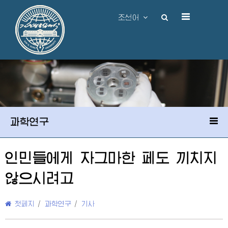
조선어
과학연구
인민들에게 자그마한 페도 끼치지
않으시려고
첫페지
/
과학연구
/
기사