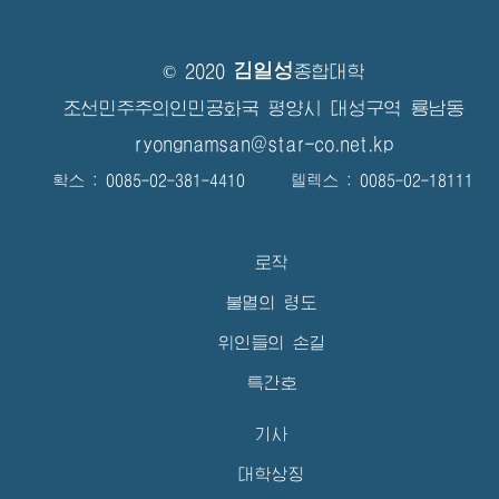
김일성
© 2020
종합대학
조선민주주의인민공화국 평양시 대성구역 룡남동
ryongnamsan@star-co.net.kp
확스 : 0085-02-381-4410 텔렉스 : 0085-02-18111
로작
불멸의 령도
위인들의 손길
특간호
기사
대학상징