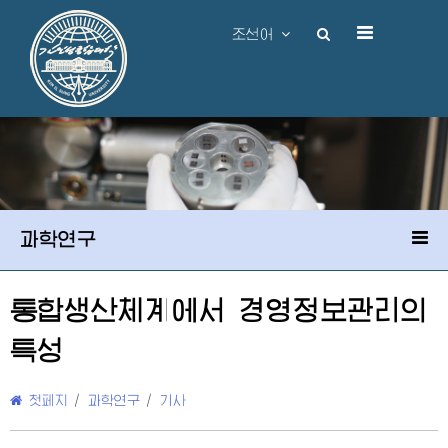
조선어
과학연구
통합생산체계에서 경영정보관리의
특성
첫페지
/
과학연구
/
기사