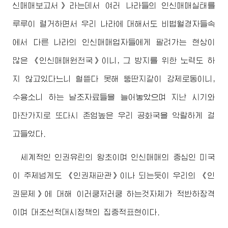
신매매보고서》라는데서 여러 나라들의 인신매매실태를
루루이 렬거하면서 우리 나라에 대해서도 비법월경자들속
에서 다른 나라의 인신매매업자들에게 팔려가는 현상이
많은 《인신매매원천국》이니, 그 방지를 위한 노력도 하
지 않고있다느니 헐뜯다 못해 뚱딴지같이 강제로동이니,
수용소니 하는 날조자료들을 늘어놓았으며 지난 시기와
마찬가지로 또다시 존엄높은 우리 공화국을 악랄하게 걸
고들었다.
세계적인 인권유린의 왕초이며 인신매매의 중심인 미국
이 주제넘게도 《인권재판관》이나 되는듯이 우리의 《인
권문제》에 대해 이러쿵저러쿵 하는것자체가 적반하장격
이며 대조선적대시정책의 집중적표현이다.