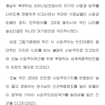
충실히 복무하는 어머니당으로서의 자기의 사명과 임무를
다하도록 현명하게 이끄시면서 위대한
수령님
들의 사랑과
믿음의 정치, 인덕정치를 그대로 펼치시여 우리 나라를
일심단결된 하나의 대가정으로 꾸려주시였다.
바로 그렇기때문에 우리 식 사회주의는 인민대중의 절
대적인 지지와 신뢰를 받는 불패의 사회주의로 되고있으
며 오늘 사회주의재건을 위해 투쟁하는 세계혁명적인민들
의 희망의 등대로 되고있다.
오늘 우리 군대와 인민은 사회주의기치를 변함없이 높
이 들고
경애하는
원수님
의 선군혁명령도를 높이 받들어
이 땅우에 기어이 사회주의강성국가를 일떠세울 힘찬 진
군을 다그치고있다.