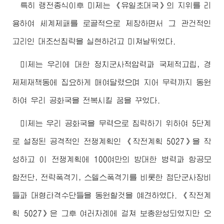
특히 랭전종식이후 미제는 《유일초대국》의 지위를 리
용하여 세계제패를 로골적으로 제창하면서 그 관건적인
고리인 대조선침략을 실현하려고 미쳐날뛰였다.
미제는 우리에 대한 정치군사적압력과 국제적고립, 경
제제재책동에 집요하게 매여달렸으며 지어 무력까지 동원
하여 우리 공화국을 전복시킬 꿈을 꾸었다.
미제는 우리 공화국을 무력으로 침략하기 위하여 5단계
로 설정된 공격적인 전쟁계획인 《작전계획 5027》을 작
성하고 이 전쟁계획에 100여만의 방대한 병력과 항공모
함전단, 전략폭격기, 스텔스폭격기를 비롯한 첨단군사장비
들과 대형타격수단들을 동원할것을 예견하였다. 《작전계
획 5027》은 그후 여러차례에 걸쳐 보충완성되였지만 오