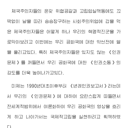
제국주의자들의 온갖 위협공갈과 고립압살책동에도 끄
떡없이 날을 따라 승승장구하는 사회주의위업에 겁을 먹
은 제국주의자들은 어떻게 하나 우리의 혁명적진군을 가
로막아보려고 이번에는 우리 공화국에 대한 악선전에 열
을 올리고있다. 특히 제국주의자들은 있지도 않는 《인권
문제》를 꺼들면서 우리 공화국에 대한 《인권소동》의
강도를 더욱 높여나가고있다.
미제는 1990년대초이후부터 《년례인권보고서》라는데
서 우리의 《인권문제》에 대하여 요란스럽게 떠들면서
전세계적범위에서 여론화하여 우리 공화국의 영상을 흐리
게 하고 나아가서는 국제적고립을 실현하려고 획책하였
다.