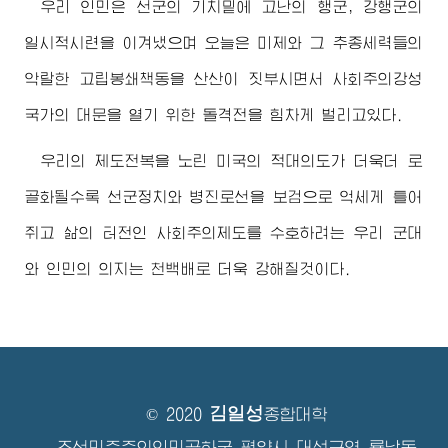
우리 인민은 선군의 기치밑에 고난의 행군, 강행군의
일시적시련을 이겨냈으며 오늘은 미제와 그 추종세력들의
악랄한 고립봉쇄책동을 산산이 짓부시면서 사회주의강성
국가의 대문을 열기 위한 돌격전을 힘차게 벌리고있다.
우리의 제도전복을 노린 미국의 적대의도가 더욱더 로
골화될수록 선군정치와 병진로선을 보검으로 억세게 틀어
쥐고 삶의 터전인 사회주의제도를 수호하려는 우리 군대
와 인민의 의지는 천백배로 더욱 강해질것이다.
김일성
© 2020
종합대학
조선민주주의인민공화국 평양시 대성구역 룡남동