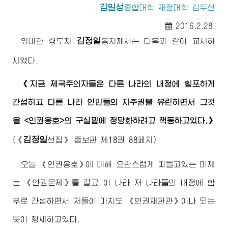
김일성
종합대학 재정대학 김두선
2016.2.28.
김정일
위대한 령도자
동지
께서는 다음과 같이 교시하
시였다.
《지금 제국주의자들은 다른 나라의 내정에 횡포하게
간섭하고 다른 나라 인민들의 자주권을 유린하면서 그것
을 <인권옹호>의 구실밑에 정당화하려고 책동하고있다.》
김정일
(《
선집》 증보판 제18권 88페지)
오늘 《인권옹호》에 대해 요란스럽게 떠들고있는 미제
는 《인권문제》를 걸고 이 나라 저 나라들의 내정에 함
부로 간섭하면서 저들이 마치도 《인권재판관》이나 되는
듯이 행세하고있다.