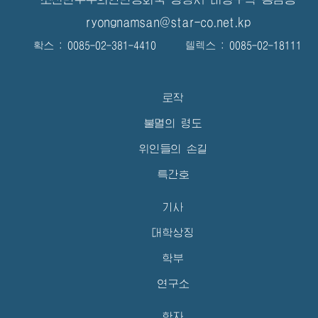
ryongnamsan@star-co.net.kp
확스 : 0085-02-381-4410 텔렉스 : 0085-02-18111
로작
불멸의 령도
위인들의 손길
특간호
기사
대학상징
학부
연구소
학자