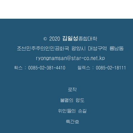
김일성
© 2020
종합대학
조선민주주의인민공화국 평양시 대성구역 룡남동
ryongnamsan@star-co.net.kp
확스 : 0085-02-381-4410 텔렉스 : 0085-02-18111
로작
불멸의 령도
위인들의 손길
특간호