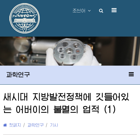
조선어
과학연구
새시대 지방발전정책에 깃들어있
는
어버이
의 불멸의 업적 (1)
첫페지
/
과학연구
/
기사