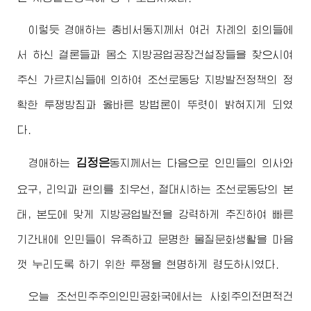
이렇듯
경애하는
총비서동지께서
여러 차례의 회의들에
서 하신 결론들과 몸소 지방공업공장건설장들을 찾으시여
주신 가르치심들에 의하여 조선로동당 지방발전정책의 정
확한 투쟁방침과 옳바른 방법론이 뚜렷이 밝혀지게 되였
다.
김정은
경애하는
동지께서
는 다음으로 인민들의 의사와
요구, 리익과 편의를 최우선, 절대시하는 조선로동당의 본
태, 본도에 맞게 지방공업발전을 강력하게 추진하여 빠른
기간내에 인민들이 유족하고 문명한 물질문화생활을 마음
껏 누리도록 하기 위한 투쟁을 현명하게 령도하시였다.
오늘 조선민주주의인민공화국에서는 사회주의전면적건