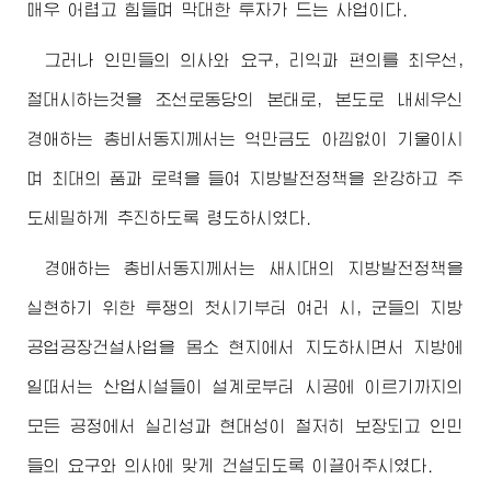
매우 어렵고 힘들며 막대한 투자가 드는 사업이다.
그러나 인민들의 의사와 요구, 리익과 편의를 최우선,
절대시하는것을 조선로동당의 본태로, 본도로 내세우신
경애하는
총비서동지께서
는 억만금도 아낌없이 기울이시
며 최대의 품과 로력을 들여 지방발전정책을 완강하고 주
도세밀하게 추진하도록 령도하시였다.
경애하는
총비서동지께서
는 새시대의 지방발전정책을
실현하기 위한 투쟁의 첫시기부터 여러 시, 군들의 지방
공업공장건설사업을 몸소 현지에서 지도하시면서 지방에
일떠서는 산업시설들이 설계로부터 시공에 이르기까지의
모든 공정에서 실리성과 현대성이 철저히 보장되고 인민
들의 요구와 의사에 맞게 건설되도록 이끌어주시였다.