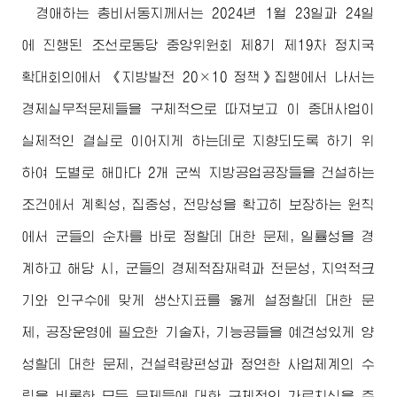
경애하는
총비서동지께서
는 2024년 1월 23일과 24일
에 진행된 조선로동당 중앙위원회 제8기 제19차 정치국
확대회의에서 《지방발전 20×10 정책》집행에서 나서는
경제실무적문제들을 구체적으로 따져보고 이 중대사업이
실제적인 결실로 이어지게 하는데로 지향되도록 하기 위
하여 도별로 해마다 2개 군씩 지방공업공장들을 건설하는
조건에서 계획성, 집중성, 전망성을 확고히 보장하는 원칙
에서 군들의 순차를 바로 정할데 대한 문제, 일률성을 경
계하고 해당 시, 군들의 경제적잠재력과 전문성, 지역적크
기와 인구수에 맞게 생산지표를 옳게 설정할데 대한 문
제, 공장운영에 필요한 기술자, 기능공들을 예견성있게 양
성할데 대한 문제, 건설력량편성과 정연한 사업체계의 수
립을 비롯한 모든 문제들에 대한 구체적인 가르치심을 주