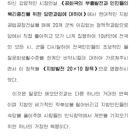
하신 강령적인 시정연설
《공화국의 부흥발전과 인민들의
복리증진을 위한 당면과업에 대하여》
에서 현대적인 지방
공업공장건설을 매해 20개 군씩 어김없는 정책적과업으로
당에서 직접 틀어쥐고 모가 나게 집행하여 10년안에 전국
의 모든 시, 군들 다시말하여 전국인민들의 초보적인 물
질문화생활수준을 한계단 비약시킬데 대하여 가르쳐주시
면서 이 정책을
《지방발전 20×10 정책》
으로 명명하시
였다.
이것은 말로만 해오던것과는 다른 하나의 거대한 변혁
이며 지방의 세기적인 락후성을 털어버리고 지방인민들의
숙망을 풀어주며 사람들의 인식령역에서 개변을 가져오기
위한 하나의 거창한 혁명이다.