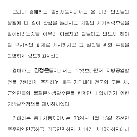
그러나
경애하는
총비서동지께서
는 온 나라 인민들의
생활에 다 같이 관심을 돌리시고 지방의 세기적락후성을
털어버리는것을 아무리 아름차고 힘들어도 반드시 해야
할 력사적인 과제로 제시하시고 그 실현을 위한 투쟁을
현명하게 령도하고계신다.
김정은
경애하는
동지께서
는 무엇보다먼저 지방공업발
전을 강력하게 추진하여 빠른 기간내에 전국의 모든 시,
군인민들의 물질문화생활수준을 한계단 비약시키기 위한
지방발전정책을 제시하시였다.
경애하는
총비서동지께서
는 2024년 1월 15일 조선민
주주의인민공화국
최고
인민회의 제14기 제10차회의에서