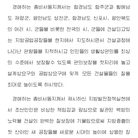
경애하는
총비서동지께서
는 함경남도 함주군과 황해남
도 재령군, 평안남도 성천군, 함경남도 신포시, 평안북도
의 여러 시, 군들을 비롯한 전국의 시, 군들에 건설되고있
는 지방공업공장들을 현지에서 지도하시면서 건설과정에
나타난 편향들을 지적하시고 인민들의 생활상편의를 최상
의 수준에서 보장할수 있도록 편의보장을 첫자리에 놓고
설계상요구와 공법상요구에 맞게 모든 건설물들의 질을
최대로 높이도록 하시였다.
경애하는
총비서동지께서
제시하신 지방발전정책실현에
서 조선인민은 비상한 책임감과 량심으로 일관된 백방의
노력을 건설의 완벽한 질보장에 기울임으로써 지방중흥의
첫 산아인 새 공장들을 새로운 시대의 높이에 상응한 창