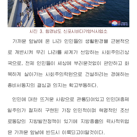
사진 3. 함경남도 신포시바다가양식사업소
가까운 앞날에 온 나라 인민들의 생활환경을 근본적으
로 개변시켜 우리 나라를 세계가 선망하는 사회주의리상
국으로, 전체 인민들이 세상에 부러운것없이 편안하고 화
목하게 살아가는 사회주의락원으로 건설하려는
경애하는
총비서동지
의 결심과 의지는 확고부동하다.
인민에 대한 뜨거운 사랑으로 관통되여있고 인민대중제
일주의가 철저히 구현된 가장 인민적이며 혁명적인 조선
로동당의 지방발전정책이 있기에 지방중흥의 력사적위업
은 가까운 앞날에 반드시 이룩되고야말것이다.