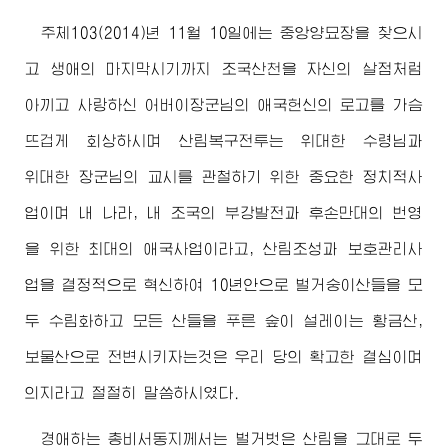
주체103(2014)년 11월 10일에는 중앙양묘장을 찾으시
고 생애의 마지막시기까지 조국산천을 자신의 살점처럼
아끼고 사랑하신
어버이장군님
의 애국헌신의 로고를 가슴
뜨겁게 회상하시며 산림복구전투는
위대한
수령님
과
위대한
장군님
의 교시를 관철하기 위한 중요한 정치적사
업이며 내 나라, 내 조국의 부강발전과 후손만대의 번영
을 위한 최대의 애국사업이라고, 산림조성과 보호관리사
업을 결정적으로 혁신하여 10년안으로 벌거숭이산들을 모
두 수림화하고 모든 산들을 푸른 숲이 설레이는 황금산,
보물산으로 전변시키자는것은 우리 당의 확고한 결심이며
의지라고 절절히 말씀하시였다.
경애하는
총비서동지
께서는 벌거벗은 산림을 그대로 두