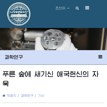
조선어
과학연구
푸른 숲에 새기신 애국헌신의 자
욱
첫페지
/
과학연구
/
기사