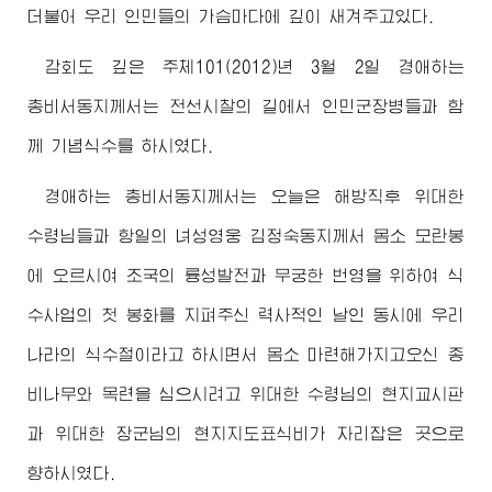
더불어 우리 인민들의 가슴마다에 깊이 새겨주고있다.
감회도 깊은 주체101(2012)년 3월 2일
경애하는
총비서동지
께서는 전선시찰의 길에서 인민군장병들과 함
께 기념식수를 하시였다.
경애하는
총비서동지
께서는 오늘은 해방직후
위대한
수령님
들과 항일의 녀성영웅
김정숙동지
께서 몸소 모란봉
에 오르시여 조국의 륭성발전과 무궁한 번영을 위하여 식
수사업의 첫 봉화를 지펴주신 력사적인 날인 동시에 우리
나라의 식수절이라고 하시면서 몸소 마련해가지고오신 종
비나무와 목련을 심으시려고
위대한
수령님
의 현지교시판
과
위대한
장군님
의 현지지도표식비가 자리잡은 곳으로
향하시였다.