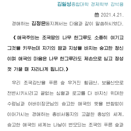
김일성
종합대학
경제학부 강석용
2021.4.21.
김정은
경애하는
동지
께서는 다음과 같이 말씀하시였다.
《애국주의는 조국땅의 나무 한그루도 소중히 여기고
그것을 키우는데 자기의 땀과 지성을 바치는 숭고한 정신
이며 애국의 마음은 나무 한그루라도 제손으로 심고 정성
껏 가꿀 때 자라나게 됩니다.》
우리 조국강산을 푸른 숲 우거진 황금산, 보물산으로
전변시키시려고 끝없는 심혈과 로고를 다 바치신
위대한
수령님
과
어버이장군님
의 숭고한 애국의 뜻을 변함없이
이어가시는
경애하는
총비서동지
의 고결한 충성의 세계,
숭고한 애국의 세계는 나날이 변모되는 조국의 푸른 숲과