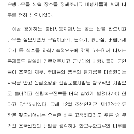
은행나무를 심을 장소를 정해주시고 비행사들과 함께 나
무를 정히 심으시였다.
이날
경애하는
총비서동지
께서는 몸소 삽을 잡으시고
나무를 심으시면서 구뎅이파기, 물주기, 흙다짐, 버팀대세
우기 등 식수를 과학기술적요구에 맞게 하는데서 나서는
문제들도 일일이 가르쳐주시고 군부대의 비행사들과 군인
들이 조국의 재부, 후대들의 행복의 밑거름을 마련한다는
자각을 안고 산림조성과 산림보호사업을 항구적인 사업으
로 틀어쥐고 산림복구전투를 더욱 힘있게 벌려나가야 한
다고 당부하시였다. 그해 12월 조선인민군 제122호양묘
장을 찾으시여서는 오늘은 비록 고생하더라도 푸른 숲 우
거진 조국산천의 래일을 생각하며 한그루한그루의 나무를