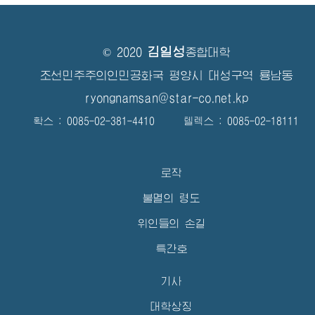
김일성
© 2020
종합대학
조선민주주의인민공화국 평양시 대성구역 룡남동
ryongnamsan@star-co.net.kp
확스 : 0085-02-381-4410 텔렉스 : 0085-02-18111
로작
불멸의 령도
위인들의 손길
특간호
기사
대학상징