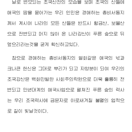
날로 변모되는 조국산천의 모습을 보며 조국의 산들에
애국의 땀을 묻어가는 우리 인민은
경애하는
총비서동지
께서 계시여 나라의 모든 산들은 반드시 황금산, 보물산
으로 전변되고 머지 않아 온 나라강산이 푸른 숲으로 뒤
덮으리라는것을 굳게 확신하고있다.
참으로
경애하는
총비서동지
의 열화같은 애국의 넋과
크나큰 헌신은 그대로 뿌리가 되고 자양분이 되여 우리의
조국강산은 백화만발한 사회주의락원으로 더욱 훌륭히 전
변되고 만년대계의 애국사업으로 펼쳐진 푸른 숲의 력사
는 우리 조국력사에 금문자로 아로새겨질 불멸의 업적으
로 길이 빛날것이다.