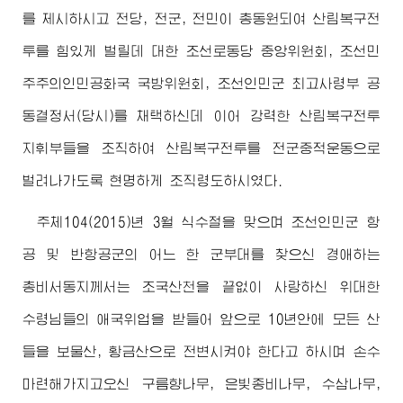
를 제시하시고 전당, 전군, 전민이 총동원되여 산림복구전
투를 힘있게 벌릴데 대한 조선로동당 중앙위원회, 조선민
주주의인민공화국 국방위원회, 조선인민군
최고
사령부 공
동결정서(당시)를 채택하신데 이어 강력한 산림복구전투
지휘부들을 조직하여 산림복구전투를 전군중적운동으로
벌려나가도록 현명하게 조직령도하시였다.
주체104(2015)년 3월 식수절을 맞으며 조선인민군 항
공 및 반항공군의 어느 한 군부대를 찾으신
경애하는
총비서동지
께서는 조국산천을 끝없이 사랑하신
위대한
수령님
들의 애국위업을 받들어 앞으로 10년안에 모든 산
들을 보물산, 황금산으로 전변시켜야 한다고 하시며 손수
마련해가지고오신 구름향나무, 은빛종비나무, 수삼나무,