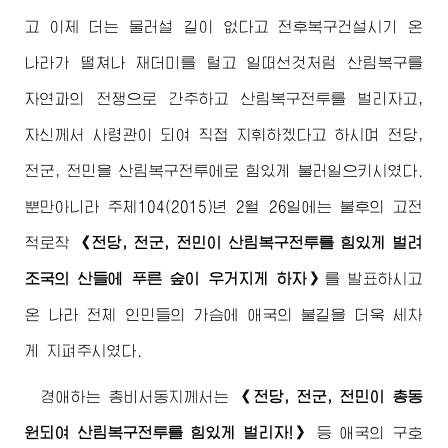
고 이제 더는 물러설 길이 없다고 전후복구건설시기 온
나라가 떨쳐나 재더미를 털고 일떠선것처럼 산림복구를
자연과의 전쟁으로 간주하고 산림복구전투를 벌리자고,
자신께서
사령관
이 되여 직접 지휘하겠다고 하시며 전당,
전군, 전민을 산림복구전투에로 힘있게 불러일으키시였다.
뿐만아니라 주체104(2015)년 2월 26일에는 불후의 고전
적로작
《전당, 전군, 전민이 산림복구전투를 힘있게 벌려
조국의 산들에 푸른 숲이 우거지게 하자》
를 발표하시고
온 나라 전체 인민들의 가슴에 애국의 불길을 더욱 세차
게 지펴주시였다.
경애하는
총비서동지
께서는
《전당, 전군, 전민이 총동
원되여 산림복구전투를 힘있게 벌리자!》
등 애국의 구호