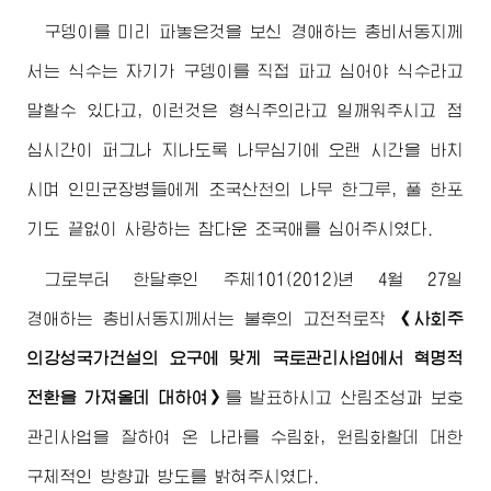
구뎅이를 미리 파놓은것을 보신
경애하는
총비서동지
께
서는 식수는 자기가 구뎅이를 직접 파고 심어야 식수라고
말할수 있다고, 이런것은 형식주의라고 일깨워주시고 점
심시간이 퍼그나 지나도록 나무심기에 오랜 시간을 바치
시며 인민군장병들에게 조국산천의 나무 한그루, 풀 한포
기도 끝없이 사랑하는 참다운 조국애를 심어주시였다.
그로부터 한달후인 주체101(2012)년 4월 27일
경애하는
총비서동지
께서는 불후의 고전적로작
《사회주
의강성국가건설의 요구에 맞게 국토관리사업에서 혁명적
전환을 가져올데 대하여》
를 발표하시고 산림조성과 보호
관리사업을 잘하여 온 나라를 수림화, 원림화할데 대한
구체적인 방향과 방도를 밝혀주시였다.