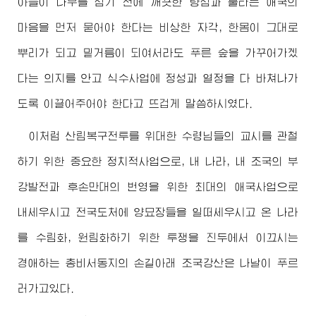
아들이 나무를 심기 전에 깨끗한 량심과 불타는 애국의
마음을 먼저 묻어야 한다는 비상한 자각, 한몸이 그대로
뿌리가 되고 밑거름이 되여서라도 푸른 숲을 가꾸어가겠
다는 의지를 안고 식수사업에 정성과 열정을 다 바쳐나가
도록 이끌어주어야 한다고 뜨겁게 말씀하시였다.
이처럼 산림복구전투를
위대한
수령님
들의 교시를 관철
하기 위한 중요한 정치적사업으로, 내 나라, 내 조국의 부
강발전과 후손만대의 번영을 위한 최대의 애국사업으로
내세우시고 전국도처에 양묘장들을 일떠세우시고 온 나라
를 수림화, 원림화하기 위한 투쟁을 진두에서 이끄시는
경애하는
총비서동지
의 손길아래 조국강산은 나날이 푸르
러가고있다.