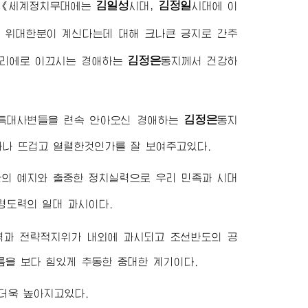
김일성
김정일
, 《세계정치무대에는
시대,
시대에 이
 위대한분이 계신다는데 대해 크나큰 긍지로 간주
김정은
승리에로 이끄시는
경애하는
동지
께서 건강하
김정은
 특대사변들을 련속 안아오신
경애하는
동지
마나 뜨겁고 열렬한것인가를 잘 보여주고있다.
의 예지와 출중한 정치실력으로 우리 민족과 시대
령도력의 일대 과시이다.
력과 전략적지위가 내외에 과시되고 조선반도의 공
을 보다 힘있게 추동한 중대한 계기이다.
 더욱 높아지고있다.