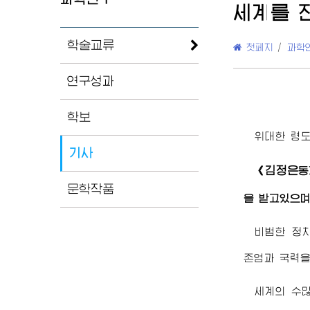
세계를 
학술교류
첫페지
/
과학
연구성과
학보
위대한
령
기사
김정은
《
동
문학작품
을 받고있으며
비범한 정
존엄과 국력
세계의 수