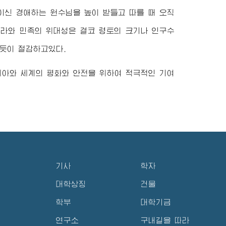
징이신
경애하는
원수님
을 높이 받들고 따를 때 오직
나라와 민족의 위대성은 결코 령토의 크기나 인구수
듯이 절감하고있다.
시아와 세계의 평화와 안전을 위하여 적극적인 기여
기사
학자
대학상징
건물
학부
대학기금
연구소
구내길을 따라