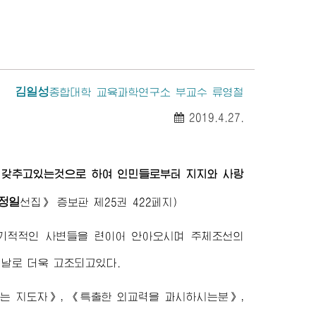
김일성
종합대학
교육과학연구소 부교수 류영철
2019.4.27.
히 갖추고있는것으로 하여 인민들로부터 지지와 사랑
정일
선집》
증보판 제25권 422페지)
 기적적인 사변들을 련이어 안아오시며 주체조선의
 날로 더욱 고조되고있다.
는 지도자》, 《특출한 외교력을 과시하시는분》,