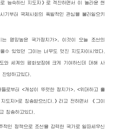
로 능숙하신 지도자》로 격찬하면서 이 놀라운 현
 시기부터 국제사회의 폭발적인 관심을 불러일으키
는 명망높은 국가정치가>, 이것이 오늘 조선의
뵈올수 있었던 그이는 너무도 멋진 지도자이시였다.
도와 세계의 평화보장에 크게 기여하신데 대해 사
 찬양하고있다.
들로부터 <개성이 뚜렷한 정치가>, <위대하고 훌
는 지도자>로 칭송받으신다.》라고 전하면서 《그이
고 칭송하고있다.
자주적인 정책으로 조선을 강력한 국가로 일떠세우신