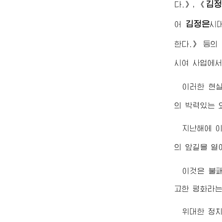
김정
다.》, 《
김정은
어
시
한다.》 등의
시여 사업에서
이러한 현
의 박력있는 
지난해에 
의 앞길을 
이것은 불
고한 평화라는
위대한 정치