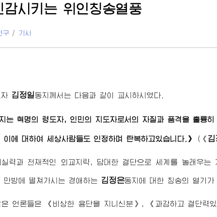
진감시키는 위인칭송열풍
연구
/
기사
김정일
도자
동지
께서는 다음과 같이 교시하시였다.
지
는 혁명의 령도자, 인민의 지도자로서의 자질과 품격을 훌륭
김
 이에 대하여 세상사람들도 인정하며 탄복하고있습니다.》
(
《
치실력과 천재적인 외교지략, 담대한 결단으로 세계를 놀래우는
김정은
을 만방에 떨쳐가시는
경애하는
동지
에 대한 칭송의 열기가
많은 언론들은 《비상한 용단을 지니신분》, 《과감하고 결단력있