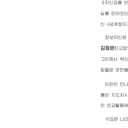
《자신감을 안
실을 안아오
신 <세계정치
캄보쟈신문
김정은
최고령
그이께서 혁신
람들은 경탄
이란의 안
륭한 지도자>
의 외교활동에
수많은 나라