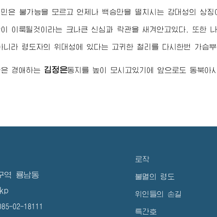
인민은 불가능을 모르고 언제나 백승만을 떨치시는 강대성의 상
이 이룩될것이라는 크나큰 신심과 락관을 새겨안고있다. 또한 
아니라 령도자의 위대성에 있다는 고귀한 철리를 다시한번 가슴뿌
김정은
국은
경애하는
동지
를 높이 모시고있기에 앞으로도 동북아
로작
구역 룡남동
불멸의 령도
kp
위인들의 손길
5-02-18111
특간호