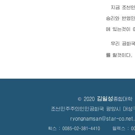
지금 조선
승리와 번영만
에 있는것이 
우리 공화
를 할것이다.
김일성
© 2020
종합대학
조선민주주의인민공화국 평양시 대성
ryongnamsan@star-co.net.
확스 : 0085-02-381-4410 텔렉스 : 008