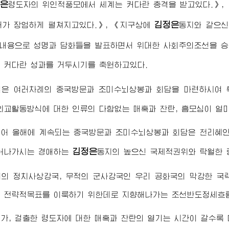
은
령도자
의 위인적풍모에서 세계는 커다란 충격을 받고있다.》
김정은
대가 장엄하게 펼쳐지고있다.》, 《지구상에
동지
와 같으신
 내용으로 성명과 담화들을 발표하면서 위대한 사회주의조선을 
 커다란 성과를 거두시기를 축원하고있다.
실은 여러차례의 중국방문과 조미수뇌상봉과 회담을 마련하시여
외교활동방식에 대한 인류의 다함없는 매혹과 찬탄, 흠모심이 얼
이어 올해에 계속되는 중국방문과 조미수뇌상봉과 회담은 천리혜안
김정은
열어나가시는
경애하는
동지
의 높으신 국제적권위와 탁월한 
패의 정치사상강국, 무적의 군사강국인 우리 공화국의 막강한 국
 전략적목표를 이룩하기 위한데로 지향해나가는 조선반도정세흐름
가, 걸출한 령도자에 대한 매혹과 찬탄의 열기는 시간이 갈수록