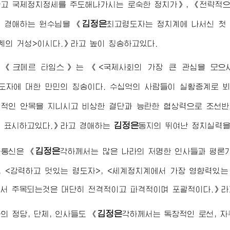
고 국제정치정세를 주도해나가시는 로숙한 정치가》, 《전략적으
김정은
신
경애하는
원수님
을 《
최고령도자
는 정치계에 나서신 첫
계의 거성>이시다.》라고 높이 칭송하고있다.
 《크메르 타임스》는 《<국제사회의 가장 큰 관심을 모으시
도자
에 대한 만민의 칭송이다. 수십억의 사람들이 실황중계로 
적인 안목을 지니시고 비상한 결단과 능란한 협상력으로 조선반
김정은
을 표시하고있다.》라고
경애하는
동지
의 뛰여난 정치실력을
김정은
나통신은 《
각하께서는 많은 나라의 저명한 인사들과 평론가
, <강력하고 멋있는 령도자>, <세계정치계에서 가장 영향력있
서 주목되는것은 대단히 전격적이고 파격적이며 포괄적이다.》라
김정은
의 정당, 단체, 인사들도 《
각하께서는 독창적인 로선, 