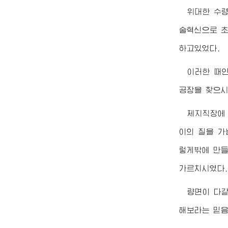
위대한
수
술혁신으로 초
하고있었다.
이러한 때인 
공장을 찾으시
제지직장에
이의 질을 가
렇게밖에 만들
가르치시였다.
량면이 다
해보라는 믿음