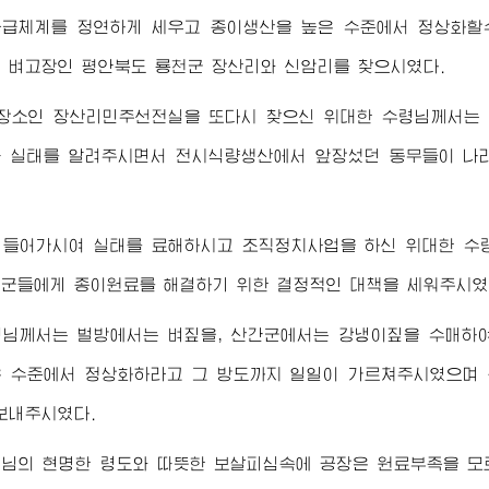
급체계를 정연하게 세우고 종이생산을 높은 수준에서 정상화할
 벼고장인 평안북도 룡천군 장산리와 신암리를 찾으시였다.
 장소인 장산리민주선전실을 또다시 찾으신
위대한
수령님께서
는
 실태를 알려주시면서 전시식량생산에서 앞장섰던 동무들이 나
 들어가시여 실태를 료해하시고 조직정치사업을 하신
위대한
수
군들에게 종이원료를 해결하기 위한 결정적인 대책을 세워주시였
령님께서
는 벌방에서는 벼짚을, 산간군에서는 강냉이짚을 수매하여
 수준에서 정상화하라고 그 방도까지 일일이 가르쳐주시였으며
보내주시였다.
령님
의 현명한 령도와 따뜻한 보살피심속에 공장은 원료부족을 모