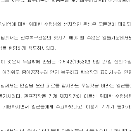
교를 세우고 교구비품과 학용품을 보장해주시였으며 해방직후에
장사업에 대한
위대한
수령님
의 선차적인 관심은 모든것이 파괴
령님께서
는 전후복구건설의 첫시기 해야 할 수많은 일들가운데서
업을 현명하게 령도하시였다.
이 멎은지 두달밖에 안되는 주체42(1953)년 9월 27일 신의
 어려워도 종이공장부터 먼저 복구하고 학습장과 교과서부터 만
령님께서
는 먼길을 오신 피로를 잠시라도 푸실것을 바라는 일군들
옮기시였다. 팔프직장을 거쳐 제지직장에 이르신
위대한
수령님
 기뻐하시면서 일군들에게 수고하였다고, 이렇게 기계가 돌아가
령님께서
는 이 종이로 아이들의 학습장부터 만들어주자고 하시며 