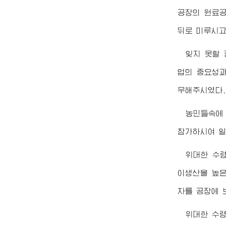
공장의 원료공
뒤로 미루시고
잊지 못할
업의 중요성과
무해주시였다.
농민들속에
참가하시여 일
위대한
수
이생산을 높은
차를 공장에 
위대한
수