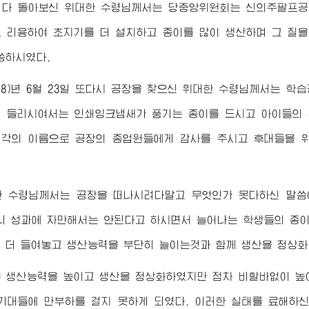
 다 돌아보신
위대한
수령님께서
는 당중앙위원회는 신의주팔프공
 리용하여 초지기를 더 설치하고 종이를 많이 생산하며 그 질
씀하시였다.
958)년 6월 23일 또다시 공장을 찾으신
위대한
수령님께서
는 학습
 들리시여서는 인쇄잉크냄새가 풍기는 종이를 드시고 아이들의 
각의 이름으로 공장의 종업원들에게 감사를 주시고 후대들을 
한
수령님께서
는 공장을 떠나시려다말고 무엇인가 못다하신 말씀
니 성과에 자만해서는 안된다고 하시면서 늘어나는 학생들의 종
 더 들여놓고 생산능력을 부단히 늘이는것과 함께 생산을 정상화
은 생산능력을 높이고 생산을 정상화하였지만 점차 비할바없이 높
기대들에 만부하를 걸지 못하게 되였다. 이러한 실태를 료해하