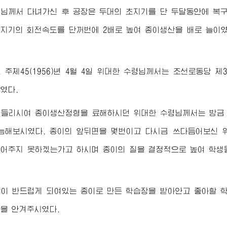
령님께서
다녀가신 후 공장은 두대의 초지기를 단 두달동안에 복
지기의 회전속도를 단꺼번에 2배로 높여 종이생산을 배로 늘이
주체45(1956)년 4월 4일
위대한
수령님께서
는 조선로동당 제
였다.
 들리시여 종이생산정형을 료해하시던
위대한
수령님께서
는 방금
늠해보시였다. 종이의 앞뒤면을 몇번이고 다시금 쓰다듬어보신
어주지 못하겠는가고 하시며 종이의 질을 결정적으로 높여 학생
같이 반드럽게 되여있는 종이로 만든 학습장을 받아안고 좋아할
을 안겨주시였다.