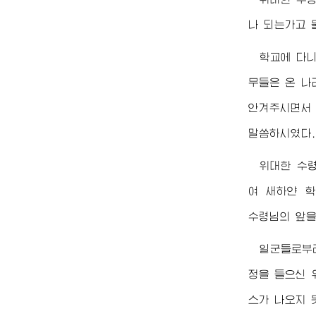
나 되는가고 
학교에 다
무들은 온 
안겨주시면서 
말씀하시였다.
위대한
수
여 새하얀 
수령님
의 앞
일군들로부
정을 들으신
스가 나오지 