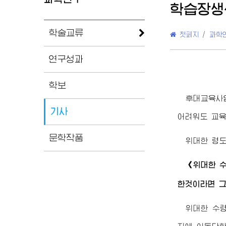
학습장생
학술교류
첫페지
/
과학
연구성과
학보
후대교육사
기사
어려워도 교육
문학작품
위대한
령
《
위대한
한것이라면 그
위대한
수