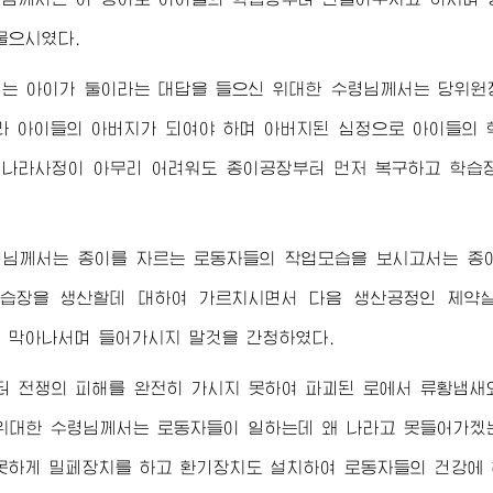
물으시였다.
니는 아이가 둘이라는 대답을 들으신
위대한
수령님께서
는 당위원
나라 아이들의
아버지
가 되여야 하며
아버지
된 심정으로 아이들의 
나라사정이 아무리 어려워도 종이공장부터 먼저 복구하고 학습
령님께서
는 종이를 자르는 로동자들의 작업모습을 보시고서는 종
학습장을 생산할데 대하여 가르치시면서 다음 생산공정인 제약
을 막아나서며 들어가시지 말것을 간청하였다.
터 전쟁의 피해를 완전히 가시지 못하여 파괴된 로에서 류황냄
위대한
수령님께서
는 로동자들이 일하는데 왜 나라고 못들어가겠
못하게 밀페장치를 하고 환기장치도 설치하여 로동자들의 건강에 