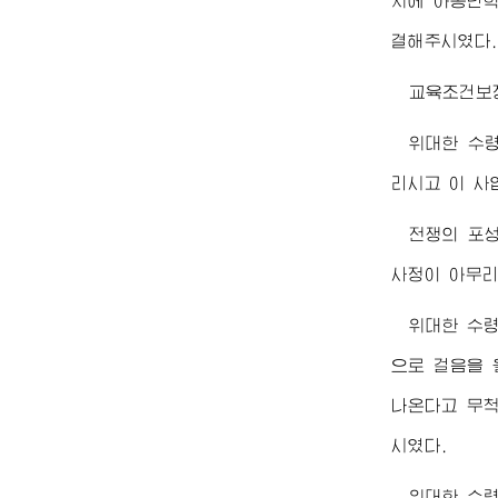
지에 아동단학
결해주시였다.
교육조건보
위대한
수
리시고 이 사
전쟁의 포성
사정이 아무리
위대한
수
으로 걸음을 
나온다고 무척
시였다.
위대한
수