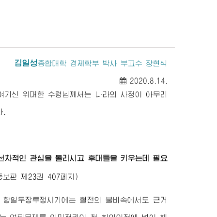
김일성
종합대학
경제학부 박사 부교수 장현식
2020.8.14.
 여기신
위대한
수령님께서
는 나라의 사정이 아무리
.
 선차적인 관심을 돌리시고 후대들을 키우는데 필요
보판 제23권 407페지)
고 항일무장투쟁시기에는 혈전의 불비속에서도 근거