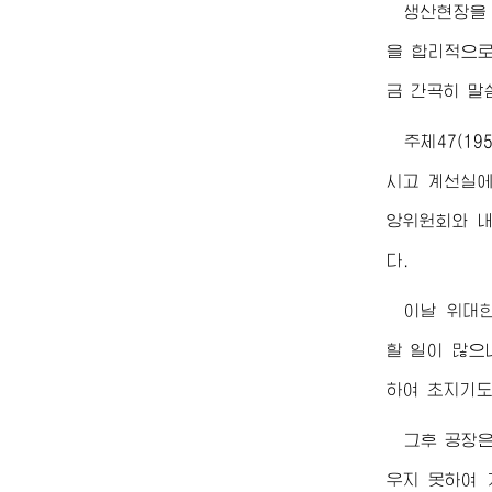
생산현장을
을 합리적으로
금 간곡히 말
주체47(1
시고 계선실에
앙위원회와 내
다.
이날
위대
할 일이 많으
하여 초지기도
그후 공장
우지 못하여 