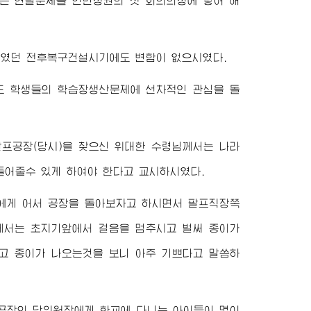
는 연필문제를 인민정권의 첫 회의의정에 넣어 해
되였던 전후복구건설시기에도 변함이 없으시였다.
도 학생들의 학습장생산문제에 선차적인 관심을 돌
주팔프공장(당시)을 찾으신
위대한
수령님께서
는 나라
들어줄수 있게 하여야 한다고 교시하시였다.
에게 어서 공장을 돌아보자고 하시면서 팔프직장쪽
께서
는 초지기앞에서 걸음을 멈추시고 벌써 종이가
고 종이가 나오는것을 보니 아주 기쁘다고 말씀하
공장의 당위원장에게 학교에 다니는 아이들이 몇이