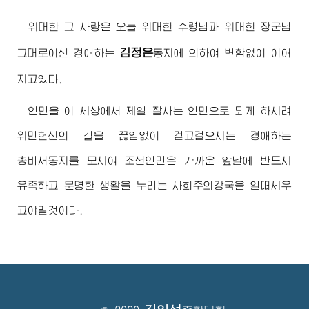
위대한
그 사랑은 오늘
위대한
수령님
과
위대한
장군님
김정은
그대로이신
경애하는
동지
에 의하여 변함없이 이어
지고있다.
인민을 이 세상에서 제일 잘사는 인민으로 되게 하시려
위민헌신의 길을 끊임없이 걷고걸으시는
경애하는
총비서동지
를 모시여 조선인민은 가까운 앞날에 반드시
유족하고 문명한 생활을 누리는 사회주의강국을 일떠세우
고야말것이다.