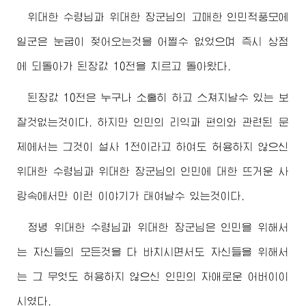
위대한
수령님
과
위대한
장군님
의 고매한 인민적풍모에
일군은 눈굽이 젖어오는것을 어쩔수 없었으며 즉시 상점
에 되돌아가 된장값 10전을 치르고 돌아왔다.
된장값 10전은 누구나 소홀히 하고 스쳐지날수 있는 보
잘것없는것이다. 하지만 인민의 리익과 편의와 관련된 문
제에서는 그것이 설사 1전이라고 하여도 허용하지 않으신
위대한
수령님
과
위대한
장군님
의 인민에 대한 뜨거운 사
랑속에서만 이런 이야기가 태여날수 있는것이다.
정녕
위대한
수령님
과
위대한
장군님
은 인민을 위해서
는 자신들의 모든것을 다 바치시면서도 자신들을 위해서
는 그 무엇도 허용하지 않으신 인민의 자애로운
어버이
이
시였다.