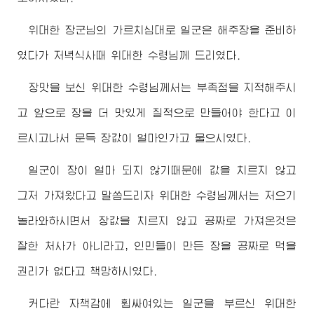
위대한
장군님
의 가르치심대로 일군은 해주장을 준비하
였다가 저녁식사때
위대한
수령님
께 드리였다.
장맛을 보신
위대한
수령님께서
는 부족점을 지적해주시
고 앞으로 장을 더 맛있게 질적으로 만들어야 한다고 이
르시고나서 문득 장값이 얼마인가고 물으시였다.
일군이 장이 얼마 되지 않기때문에 값을 치르지 않고
그저 가져왔다고 말씀드리자
위대한
수령님께서
는 저으기
놀라와하시면서 장값을 치르지 않고 공짜로 가져온것은
잘한 처사가 아니라고, 인민들이 만든 장을 공짜로 먹을
권리가 없다고 책망하시였다.
커다란 자책감에 휩싸여있는 일군을 부르신
위대한