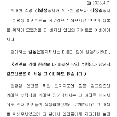
2023.4.7.
김일성
김정일
위대한
수령
동지
와
위대한
령도자
동지
는 한평생 이민위천을 좌우명으로 삼으시고 인민의 행복
을 위하여 모든것을 다 바치신 인민의 자애로운
어버이
이
시다.
김정은
경애하는
동지께서
는 다음과 같이 말씀하시였다.
《인민을 위해 한생을 다 바치신 우리
수령님
과
장군님
같으신분은 이 세상 그 어디에도 없습니다.》
한평생 인민을 위한 현지지도의 길을 걷고걸으신
위대한
수령님
과
위대한
장군님께서
는 그 어디를 찾으시
여도 먼저 인민들의 식생활형편부터 료해하시고 그 대책
을 취해주시였으며 그 길에서 인민들에게 자그마한 불편