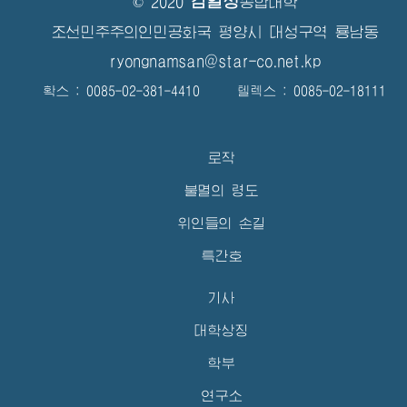
김일성
© 2020
종합대학
조선민주주의인민공화국 평양시 대성구역 룡남동
ryongnamsan@star-co.net.kp
확스 : 0085-02-381-4410 텔렉스 : 0085-02-18111
로작
불멸의 령도
위인들의 손길
특간호
기사
대학상징
학부
연구소