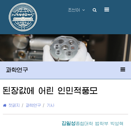
조선어
과학연구
된장값에 어린 인민적풍모
첫페지
/
과학연구
/
기사
김일성
종합대학
법학부 박성혁