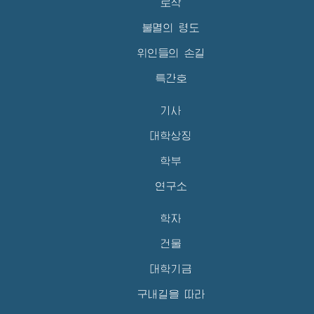
로작
불멸의 령도
위인들의 손길
특간호
기사
대학상징
학부
연구소
학자
건물
대학기금
구내길을 따라