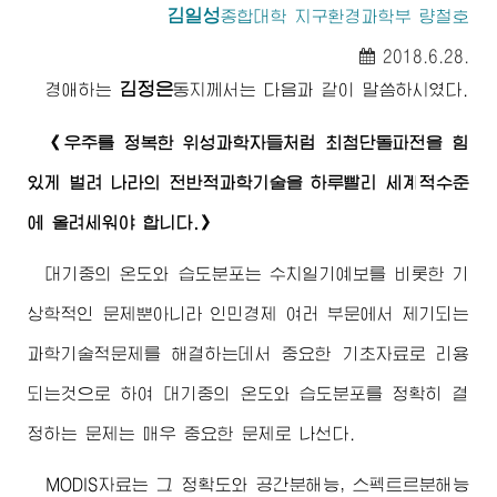
김일성
종합대학
지구환경과학부 량철호
2018.6.28.
김정은
경애하는
동지
께서는 다음과 같이 말씀하시였다.
《우주를 정복한 위성과학자들처럼 최첨단돌파전을 힘
있게 벌려 나라의 전반적과학기술을 하루빨리 세계적수준
에 올려세워야 합니다.》
대기중의 온도와 습도분포는 수치일기예보를 비롯한 기
상학적인 문제뿐아니라 인민경제 여러 부문에서 제기되는
과학기술적문제를 해결하는데서 중요한 기초자료로 리용
되는것으로 하여 대기중의 온도와 습도분포를 정확히 결
정하는 문제는 매우 중요한 문제로 나선다.
MODIS자료는 그 정확도와 공간분해능, 스펙트르분해능