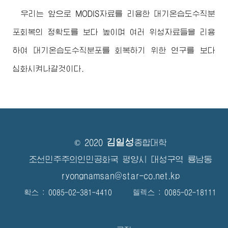
우리는 앞으로 MODIS자료를 리용한 대기온습도수직분
포회복의 정확도를 보다 높이며 여러 위성자료들을 리용
하여 대기온습도수직분포를 회복하기 위한 연구를 보다
심화시켜나갈것이다.
김일성
© 2020
종합대학
조선민주주의인민공화국 평양시 대성구역 룡남동
ryongnamsan@star-co.net.kp
확스 : 0085-02-381-4410 텔렉스 : 0085-02-18111