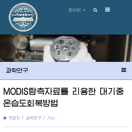
조선어
과학연구
MODIS탐측자료를 리용한 대기중
온습도회복방법
첫페지
/
과학연구
/
기사