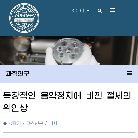
조선어
과학연구
독창적인 음악정치에 비낀 절세의
위인상
첫페지
/
과학연구
/
기사