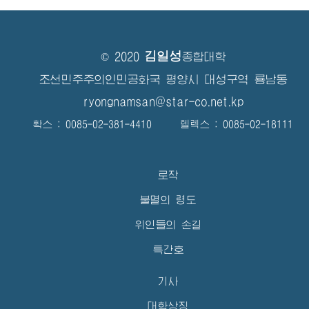
김일성
© 2020
종합대학
조선민주주의인민공화국 평양시 대성구역 룡남동
ryongnamsan@star-co.net.kp
확스 : 0085-02-381-4410 텔렉스 : 0085-02-18111
로작
불멸의 령도
위인들의 손길
특간호
기사
대학상징