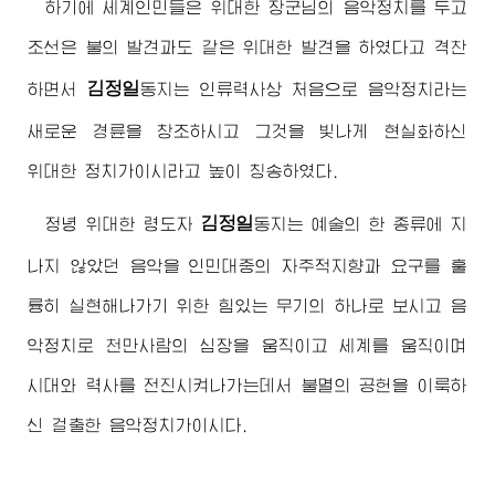
하기에 세계인민들은
위대한
장군님
의 음악정치를 두고
조선은 불의 발견과도 같은
위대한
발견을 하였다고 격찬
김정일
하면서
동지
는 인류력사상 처음으로 음악정치라는
새로운 경륜을 창조하시고 그것을 빛나게 현실화하신
위대한
정치가이시라고 높이 칭송하였다.
김정일
정녕
위대한
령도자
동지
는 예술의 한 종류에 지
나지 않았던 음악을 인민대중의 자주적지향과 요구를 훌
륭히 실현해나가기 위한 힘있는 무기의 하나로 보시고 음
악정치로 천만사람의 심장을 움직이고 세계를 움직이며
시대와 력사를 전진시켜나가는데서 불멸의 공헌을 이룩하
신 걸출한 음악정치가이시다.