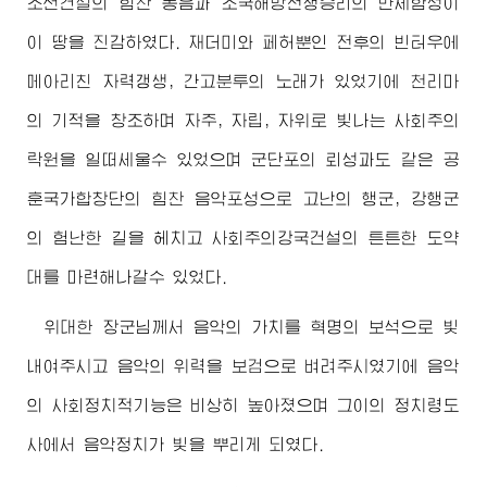
조선건설의 힘찬 동음과 조국해방전쟁승리의 만세함성이
이 땅을 진감하였다. 재더미와 페허뿐인 전후의 빈터우에
메아리친 자력갱생, 간고분투의 노래가 있었기에 천리마
의 기적을 창조하며 자주, 자립, 자위로 빛나는 사회주의
락원을 일떠세울수 있었으며 군단포의 뢰성과도 같은 공
훈국가합창단의 힘찬 음악포성으로 고난의 행군, 강행군
의 험난한 길을 헤치고 사회주의강국건설의 튼튼한 도약
대를 마련해나갈수 있었다.
위대한
장군님께서
음악의 가치를 혁명의 보석으로 빛
내여주시고 음악의 위력을 보검으로 벼려주시였기에 음악
의 사회정치적기능은 비상히 높아졌으며 그이의 정치령도
사에서 음악정치가 빛을 뿌리게 되였다.