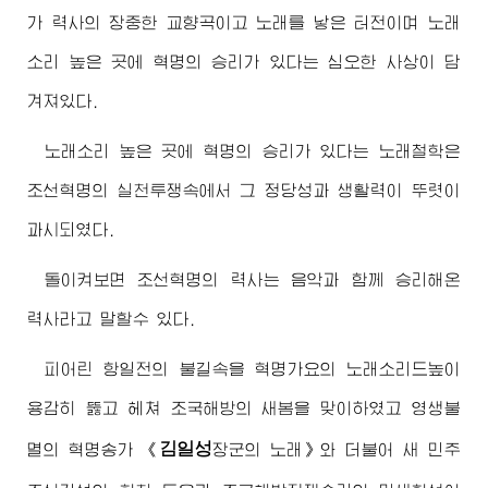
가 력사의 장중한 교향곡이고 노래를 낳은 터전이며 노래
소리 높은 곳에 혁명의 승리가 있다는 심오한 사상이 담
겨져있다.
노래소리 높은 곳에 혁명의 승리가 있다는 노래철학은
조선혁명의 실천투쟁속에서 그 정당성과 생활력이 뚜렷이
과시되였다.
돌이켜보면 조선혁명의 력사는 음악과 함께 승리해온
력사라고 말할수 있다.
피어린 항일전의 불길속을 혁명가요의 노래소리드높이
용감히 뚫고 헤쳐 조국해방의 새봄을 맞이하였고 영생불
김일성
멸의 혁명송가
《
장군
의 노래》와 더불어 새 민주