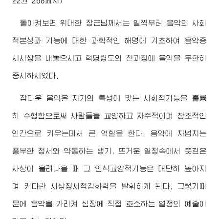
22권 268페지)
돌이켜보면
위대한
장군님께서
는 일찍부터 음악의 사회
적본성과 기능에 대한 과학적인 해명에 기초하여 음악중
시사상을 내놓으시고 혁명령도의 전과정에 음악을 무한히
중시하시였다.
참다운 음악은 자기의 특성에 맞는 사회적기능을 훌륭
히 수행함으로써 사람들을 교양하고 자주적이며 창조적인
인간으로 키우는데서 큰 역할을 한다. 음악에 차넘치는
풍부한 정서와 약동하는 생기, 뜨거운 열정속에서 뜻깊은
사상이 울려나올 때 그 인식교양적기능은 대단히 높아지
며 커다란 사상정서적감화력을 발휘하게 된다. 그렇기때
문에 음악을 가리켜 심장에 직접 호소하는 열정의 예술이