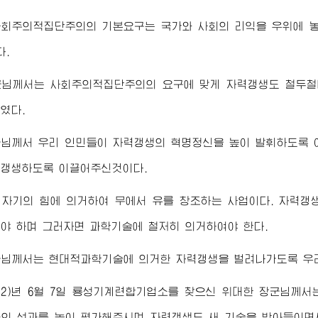
사회주의적집단주의의 기본요구는 국가와 사회의 리익을 우위에 놓
다.
군님께서
는 사회주의적집단주의의 요구에 맞게 자력갱생도 철두철
였다.
군님께서
우리 인민들이 자력갱생의 혁명정신을 높이 발휘하도록
력갱생하도록 이끌어주신것이다.
자기의 힘에 의거하여 무에서 유를 창조하는 사업이다. 자력갱
야 하며 그러자면 과학기술에 철저히 의거하여야 한다.
군님께서
는 현대적과학기술에 의거한 자력갱생을 벌려나가도록 우
002)년 6월 7일 룡성기계련합기업소를 찾으신
위대한
장군님께서
의 성과를 높이 평가해주시며 자력갱생도 새 기술을 받아들이면