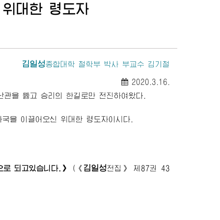
신
위대한
령도자
김일성
종합대학
철학부 박사 부교수 김기철
2020.3.16.
관을 뚫고 승리의 한길로만 전진하여왔다.
화국을 이끌어오신
위대한
령도자
이시다.
김일성
으로 되고있습니다.》
(
《
전집》
제87권 43