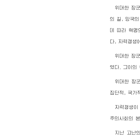
위대한
장
의 길, 망국
데 따라 혁명
다, 자력갱생
위대한
장
였다. 그이의
위대한
장
집단적, 국가
자력갱생이
주의사회의 본
지난 고난