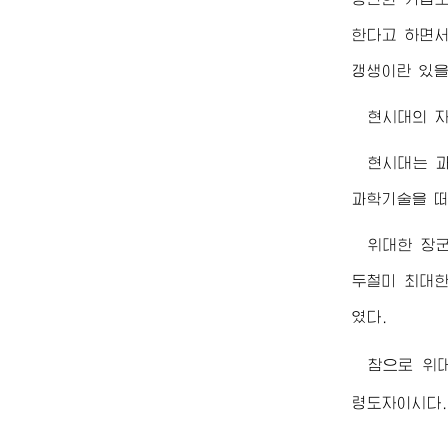
한다고 하면서
갱생이란 있을
현시대의 자
현시대는 
과학기술을 떠
위대한
장
두철미 최대한
였다.
참으로
위
령도자
이시다.