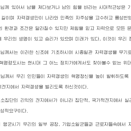
군님
께 있어서 남을 쳐다보거나 남의 힘을 바라는 사대적근성은 
의 길이며 자력갱생만이 나라와 민족의 자주성을 고수하고 륭성번
의 환경과 조건은 달라질수 있지만 제힘을 믿고 자력으로 모든 
에 우리의 생명이 있고 승리가 있으며 미래가 있다, 이것이 우리
군님께서
는 이러한 신조에 기초하시여 시종일관 자력갱생을 무기로
 혁명령도사는 현시대 그 어느 정치가에게서도 찾아볼수 없는
위
군님께서
우리 인민들이 자력갱생의 혁명정신을 높이 발휘하도록
적견지에서 자력갱생을 벌리도록 하신것이다.
 소집단의 리익의 견지에서가 아니라 집단적, 국가적견지에서 실
성적요구이다.
의 행군시기 우리의 일부 공장, 기업소일군들과 근로자들속에서 