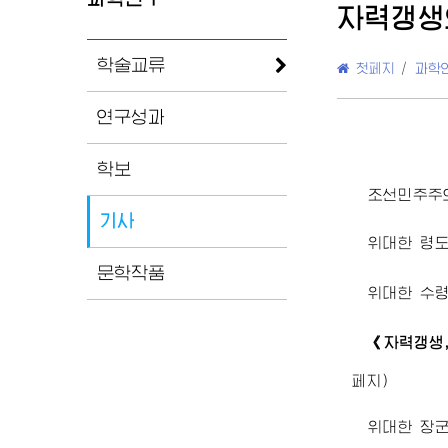
자력갱생
학술교류
첫페지
/
과학
연구성과
학보
조선민주주
기사
위대한
령
문학작품
위대한
수
《자력갱생
페지)
위대한
장