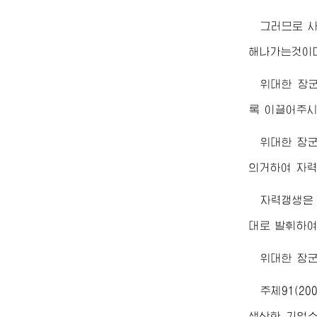
그러므로 
해나가는것이
위대한
장
록 이끌어주시
위대한
장
의거하여 자
자력갱생은 
대로 발휘하여
위대한
장
주체91(2
생산한 기업소