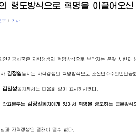
의 령도방식으로 혁명을 이끌어오
연구
/
기사
의인민공화국은 자력갱생의 혁명방식으로 부닥치는 온갖 시련과 난
김정일
도자
동지
는 자력갱생의 혁명방식으로 조선민주주의인민공
김일성
령
동지
께서는 다음과 같이 교시하시였다.
김정일
, 간고분투는
동지
에게 있어서 혁명을 령도하는 근본방식
군님
과 자력갱생은 뗄래야 뗄수 없다.