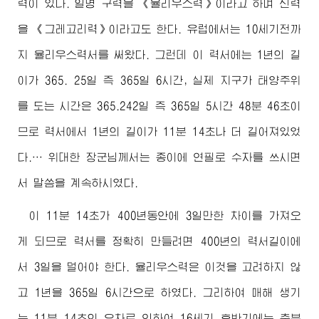
력이 있다. 일명 구력을 《율리우스력》이라고 하며 신력
을 《그레고리력》이라고도 한다. 유럽에서는 10세기전까
지 율리우스력서를 써왔다. 그런데 이 력서에는 1년의 길
이가 365. 25일 즉 365일 6시간, 실제 지구가 태양주위
를 도는 시간은 365.242일 즉 365일 5시간 48분 46초이
므로 력서에서 1년의 길이가 11분 14초나 더 길어져있었
다.…
위대한
장군님
께서는 종이에 연필로 수자를 쓰시면
서 말씀을 계속하시였다.
이 11분 14초가 400년동안에 3일만한 차이를 가져오
게 되므로 력서를 정확히 만들려면 400년의 력서길이에
서 3일을 덜어야 한다. 율리우스력은 이것을 고려하지 않
고 1년을 365일 6시간으로 하였다. 그리하여 매해 생기
는 11분 14초의 오차로 인하여 16세기 후반기에는 춘분