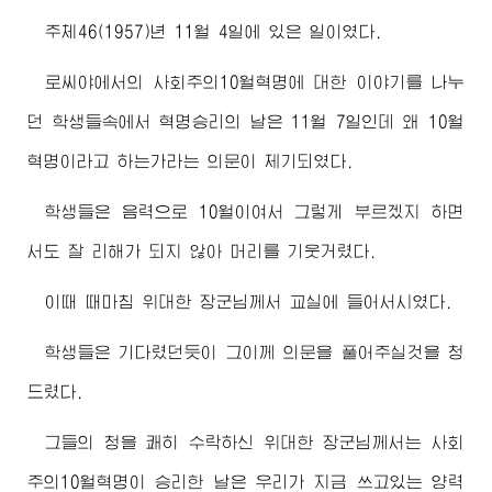
주체46(1957)년 11월 4일에 있은 일이였다.
로씨야에서의 사회주의10월혁명에 대한 이야기를 나누
던 학생들속에서 혁명승리의 날은 11월 7일인데 왜 10월
혁명이라고 하는가라는 의문이 제기되였다.
학생들은 음력으로 10월이여서 그렇게 부르겠지 하면
서도 잘 리해가 되지 않아 머리를 기웃거렸다.
이때 때마침
위대한
장군님
께서 교실에 들어서시였다.
학생들은 기다렸던듯이 그이께 의문을 풀어주실것을 청
드렸다.
그들의 청을 쾌히 수락하신
위대한
장군님
께서는 사회
주의10월혁명이 승리한 날은 우리가 지금 쓰고있는 양력