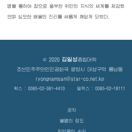
명을 통하여 참으로 풍부한 위인의 지식의 세계를 체감했
으며 심오한 배움의 진리를 새롭게 깨닫게 되였다.
김일성
© 2020
종합대학
조선민주주의인민공화국 평양시 대성구역 룡남동
ryongnamsan@star-co.net.kp
확스 : 0085-02-381-4410 텔렉스 : 0085-02-18111
로작
불멸의 령도
위인들의 손길