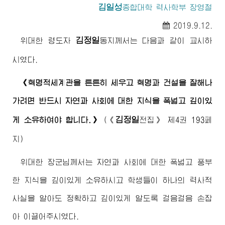
김일성
종합대학
력사학부 장영철
2019.9.12.
김정일
위대한
령도자
동지
께서는 다음과 같이 교시하
시였다.
《혁명적세계관을 튼튼히 세우고 혁명과 건설을 잘해나
가려면 반드시 자연과 사회에 대한 지식을 폭넓고 깊이있
김정일
게 소유하여야 합니다.》
(
《
전집》
제4권 193페
지)
위대한
장군님
께서는 자연과 사회에 대한 폭넓고 풍부
한 지식을 깊이있게 소유하시고 학생들이 하나의 력사적
사실을 알아도 정확하고 깊이있게 알도록 걸음걸음 손잡
아 이끌어주시였다.