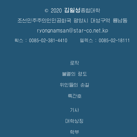
김일성
© 2020
종합대학
조선민주주의인민공화국 평양시 대성구역 룡남동
ryongnamsan@star-co.net.kp
확스 : 0085-02-381-4410 텔렉스 : 0085-02-18111
로작
불멸의 령도
위인들의 손길
특간호
기사
대학상징
학부