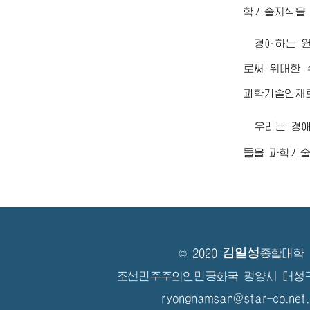
학기술지식을 
경애하는
로써
위대한
과학기술인재로
우리는
경
들을 과학기술
김일성
© 2020
종합대학
조선민주주의인민공화국 평양시 대성
ryongnamsan@star-co.net.