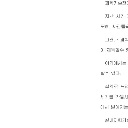
과학기술전
지난 시기
모형, 사판들
그러나 과
이 체득할수 
여기에서는
할수 있다.
실례로 느
세기를 가동시
에서 벌어지는
실내과학기