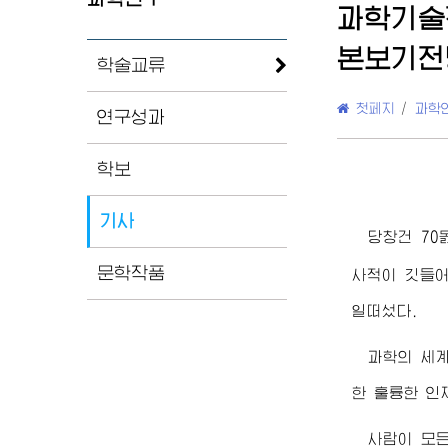
과학기술
본보기전
학술교류
첫페지
/
과학
연구성과
학보
기사
당창건 70
문학작품
사적이 깃들어
일떠섰다.
과학의 세
한 훌륭한 인
사람이 모