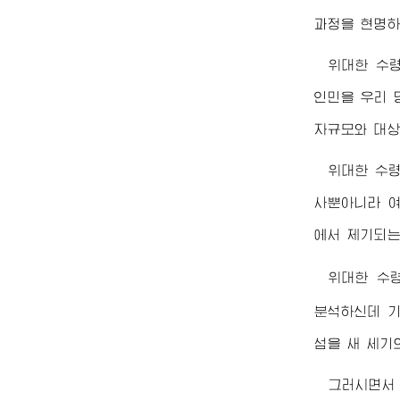
과정을 현명하
위대한
수
인민을 우리 
자규모와 대상
위대한
수
사뿐아니라 여
에서 제기되는
위대한
수
분석하신데 기
섬을 새 세기
그러시면서 