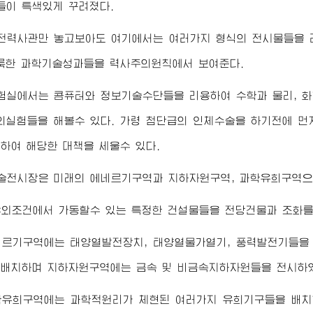
이 특색있게 꾸려졌다.
전력사관만 놓고보아도 여기에서는 여러가지 형식의 전시물들을 
룩한 과학기술성과들을 력사주의원칙에서 보여준다.
실에서는 콤퓨터와 정보기술수단들을 리용하여 수학과 물리, 화
의실험들을 해볼수 있다. 가령 첨단급의 인체수술을 하기전에 
하여 해당한 대책을 세울수 있다.
술전시장은 미래의 에네르기구역과 지하자원구역, 과학유희구역으
야외조건에서 가동할수 있는 특정한 건설물들을 전당건물과 조화를
네르기구역에는 태양열발전장치, 태양열물가열기, 풍력발전기들을 
배치하며 지하자원구역에는 금속 및 비금속지하자원들을 전시하
학유희구역에는 과학적원리가 체현된 여러가지 유희기구들을 배치