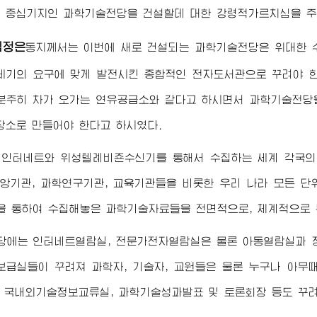
 중심기지인 과학기술전당을 건설할데 대한 강령적가르치심을 주
김정은
동지
께서는 이번에 새로 건설되는 과학기술전당은
위대한
세기의 요구에 맞게 발전시킨 종합적인 전자도서관으로 꾸려야 
분주히 차가 오가는 연유공급소와 같다고 하시면서 과학기술전당
장소로 만들어야 한다고 하시였다.
 인터네트와 위성텔례비죤수신기를 통해서 수집하는 세계 각국의
중앙기관, 과학연구기관, 교육기관들을 비롯한 우리 나라 모든 
 통하여 수집해놓은 과학기술자료들을 전면적으로, 체계적으로 분
당에는 인터네트열람실, 전문가전자열람실은 물론 아동열람실과 장
급실들이 꾸려져 과학자, 기술자, 교원들은 물론 누구나 아무때
 국내외기술정보교류실, 과학기술성과발표 및 토론회장 등도 꾸려