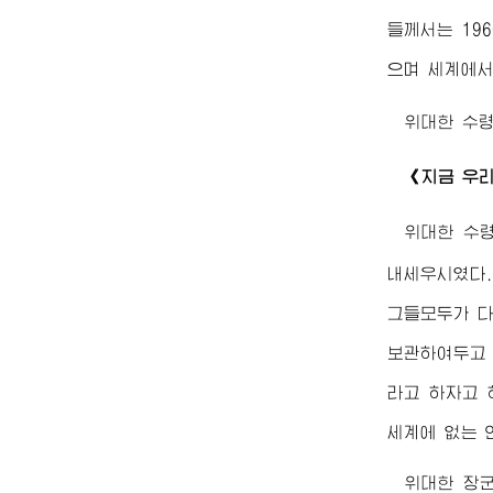
들께서는 19
으며 세계에서
위대한
수
《지금 우리
위대한
수
내세우시였다
그들모두가 다
보관하여두고 
라고 하자고 
세계에 없는 
위대한
장