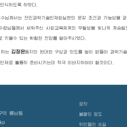
인식하도록 하였다.
원수님
께서는 전민과학기술인재화실현의 온갖 조건과 가능성을 
수령님
들께서 세워주신 사회교육체계의 우월성을 빛나게 계승발
 키울수 있는 휘황한 전망를 열어주시였다.
김정은
애하는
동지
의 원대한 구상과 의도를 높이 받들어 과학기
인재로 훌륭히 준비시키는데 적극 이바지하여야 할것이다.
로작
구역 룡남동
불멸의 령도
kp
위인들의 손길