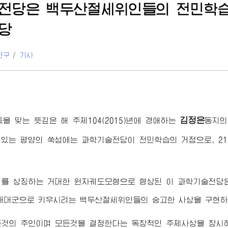
전당은 백두산절세위인들의 전민학습
당
연구
/
기사
김정은
돐을 맞는 뜻깊은 해 주체104(2015)년에
경애하는
동지
의
있는 평양의 쑥섬에는 과학기술전당이 전민학습의 거점으로, 2
계를 상징하는 거대한 원자궤도모형으로 형상된 이 과학기술전당은
재대군으로 키우시려는 백두산절세위인들의 숭고한 사상을 구현하
든것의 주인이며 모든것을 결정한다는 독창적인 주체사상을 창시