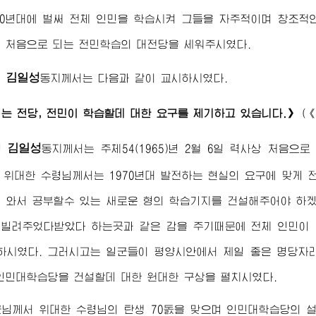
60년대에 벌써 전체 인민을 학습시켜 그들을 자주적이며 창조
 처음으로 되는 전민학습의 대전당을 세워주시였다.
김일성
령
동지
께서는 다음과 같이 교시하시였다.
는 전당, 전민이 학습할데 대한 요구를 제기하고 있습니다.》
(
김일성
령
동지
께서는 주체54(1965)년 2월 6일 력사상 처음으
.
위대한
수령님
께서는 1970년대 발전하는 현실의 요구에 맞게
 와서 공부할수 있는 새로운 형의 학습기지를 건설해주어야 하
빌려주었다받았다 하는곳과 같은 감을 주기때문에 전체 인민이
하시였다. 그러시고는 일군들이 평양시안에서 제일 좋은 명당자
인민대학습당을 건설할데 대한 원대한 구상을 펼치시였다.
군님
께서
위대한
수령님
의 탄생 70돐을 맞으며 인민대학습당의 