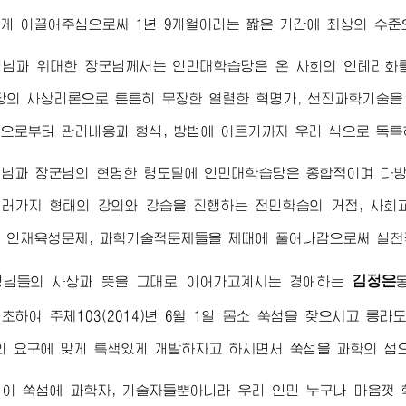
게 이끌어주심으로써 1년 9개월이라는 짧은 기간에 최상의 수준
령님
과
위대한
장군님
께서는 인민대학습당은 온 사회의 인테리화
당의 사상리론으로 튼튼히 무장한 열렬한 혁명가, 선진과학기술을
으로부터 관리내용과 형식, 방법에 이르기까지 우리 식으로 독특
령님
과
장군님
의 현명한 령도밑에 인민대학습당은 종합적이며 다
러가지 형태의 강의와 강습을 진행하는 전민학습의 거점, 사회
 인재육성문제, 과학기술적문제들을 제때에 풀어나감으로써 실천
김정은
령님
들의 사상과 뜻을 그대로 이어가고계시는
경애하는
초하여 주체103(2014)년 6월 1일 몸소 쑥섬을 찾으시고 릉라
의 요구에 맞게 특색있게 개발하자고 하시면서 쑥섬을 과학의 섬
이 쑥섬에 과학자, 기술자들뿐아니라 우리 인민 누구나 마음껏 