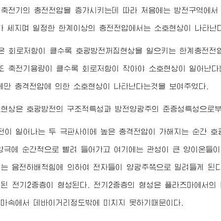
 축전기의 충전전압을 증가시키는데 따라 처음에는 방전구역에서
가 세지며 일정한 한계이상의 충전전압에서는 소호현상이 나타난
은 회로저항이 클수록 호광방전꺼짐현상을 일으키는 한계충전전압
또 축전기용량이 클수록 회로저항이 작아야 소호현상이 일어난다
에만 충격전압에 의한 소호현상이 나타난다는것을 보여주었다.
호현상은 호광방전의 구조적특성과 방전양광주의 준중성특성으로부터
전이 일어나는 두 극판사이에 높은 충격전압이 가해지는 순간 
양극에 순간적으로 빨려 들어가고 여기에는 관성이 큰 양이온들이
는 음전하배척힘에 의하여 전자들이 양광주쪽으로 밀려들게 된다
된 전기2중층이 형성된다. 전기2중층의 형성은 플라즈마에서의
즈마속에서 데바이거리정도밖에 미치지 못하기때문이다.