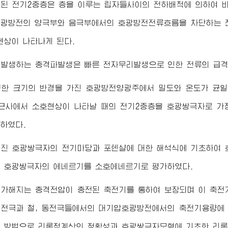
된 전기2중층은 층을 이루는 립자들사이의 전하배척에 의하여 
광방전의 양극부와 음극부에서의 호광방전전류흐름을 차단하는 
현상이 나타나게 된다.
 발생하는 충격파발생은 빠른 전자무리발생으로 인한 전류의 급격
정한 크기의 반경을 가진 호광방전양광주에서 밀도와 온도가 균
근사에서 소호현상이 나타날 때의 전기2중층을 호광쌍극자로 가
하였다.
어진 호광쌍극자의 전기마당과 포텐샬에 대한 해석식에 기초하여
 호광쌍극자의 에네르기를 소호에네르기로 평가하였다.
 가해지는 충격전압이 충전된 축전기를 통하여 보장되며 이 축
전극과 철, 동전극들에서의 대기압호광방전에서의 축전기용량에
 방법으로 리론적계산의 정확성과 호광쌍극자모형에 기초한 리론