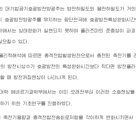
의 대기압공기호광방전양광주는 양전하밀도와 음전하밀도가 거의 
 이 호광방전양광주를 유지하는 량단전극에 호광방전특성완화시간
에서는 상태완화가 실현되지 못하여 플라즈마의 준중성이 파괴
일으킬수 있다.
 물리적해석에 따르면 충격전압발생원천으로서 충전된 축전기를 
기의 방전시상수가 호광방전의 특성완화시간보다 작다면 방전플라
할 때 방전꺼짐현상이 나타나게 된다.
대학
에네르기과학부에서는 이미 오래전부터 이러한 소호현상을 
하기 위한 기초연구를 진행하였다.
저 축전기용량과 충격전압전송회로저항을 각이하게 변화시키면서 