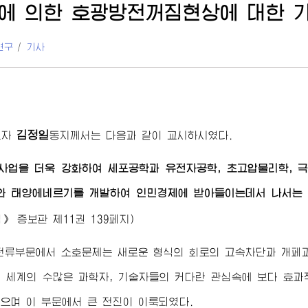
에 의한 호광방전꺼짐현상에 대한 
연구
/
기사
김정일
도자
동지
께서는 다음과 같이 교시하시였다.
사업을 더욱 강화하여 세포공학과 유전자공학, 초고압물리학, 
와 태양에네르기를 개발하여 인민경제에 받아들이는데서 나서는 
집》
증보판 제11권 139페지)
전류부문에서 소호문제는 새로운 형식의 회로의 고속차단과 개페
 세계의 수많은 과학자, 기술자들의 커다란 관심속에 보다 효
으며 이 부문에서 큰 전진이 이룩되였다.