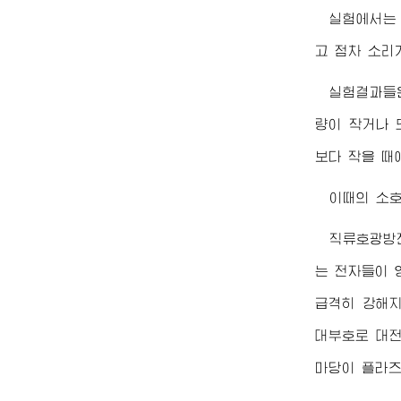
실험에서는
고 점차 소리
실험결과들
량이 작거나 
보다 작을 때
이때의 소
직류호광방
는 전자들이 
급격히 강해지
대부호로 대전
마당이 플라