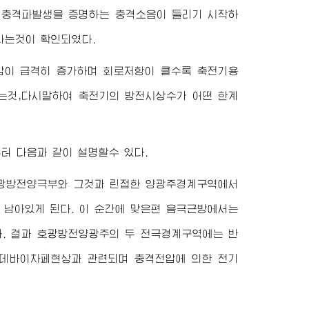
 충격파발생을 증명하는 충격소음이 들리기 시작하
다는것이 확인되였다.
이 급격히 증가하며 회로저항이 클수록 축전기용
는것,다시말하여 축전기의 방전시상수가 어떤 한계
 다음과 같이 설명할수 있다.
호광방전양극부와 그것과 린접한 양광주경계구역에서
 남아있게 된다. 이 순간에 맞은편 음극근방에서는
. 결과 호광방전양광주의 두 전극경계구역에는 반
 데바이차페현상과 관련되며 충격전압에 의한 전기