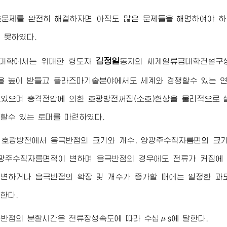
호문제를 완전히 해결하자면 아직도 많은 문제들을 해명하여야 하
 못하였다.
김정일
대학
에서는
위대한
령도자
동지
의 세계일류급대학건설구
을 높이 받들고 플라즈마기술분야에서도 세계와 경쟁할수 있는 
있으며 충격전압에 의한 호광방전꺼짐(소호)현상을 물리적으로 
할수 있는 토대를 마련하였다.
 호광방전에서 음극반점의 크기와 개수, 양광주수직자름면의 크기
광주수직자름면적이 변하며 음극반점의 경우에도 전류가 커짐에 
변하거나 음극반점의 확장 및 개수가 증가할 때에는 일정한 과
한다.
반점의 분할시간은 전류장성속도에 따라 수십μs에 달한다.