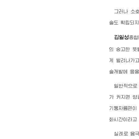
그러나 소
술도 확립되지
김일성
종합
의 숭고한 뜻
게 벌려나가고
술개발에 응용
일반적으로
가 커지면 양
기둥자름면이 
화시간이라고 
실례로 음극