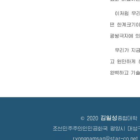
이처럼 우
떤 한계크기이
광쌍극자에 의
우리가 지
고 원만하게 
완벽하고 기술
김일성
© 2020
종합대학
조선민주주의인민공화국 평양시 대성
ryongnamsan@star-co.net.