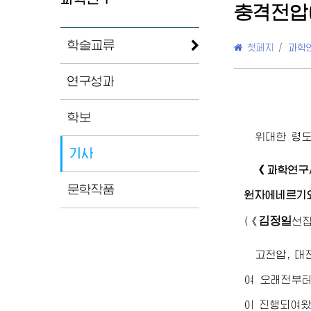
충격전압
학술교류
첫페지
/
과학
연구성과
학보
위대한
령
기사
《과학연구
문학작품
원자에네르기
김정일
(
《
선
고전압, 대
여 오래전부터
이 진행되여왔