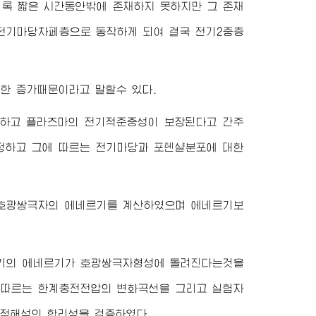
비록 짧은 시간동안밖에 존재하지 못하지만 그 존재
전기마당차페층으로 동작하게 되여 결국 전기2중층
한 증가때문이라고 말할수 있다.
일하고 플라즈마의 전기적준중성이 보장된다고 간주
정하고 그에 따르는 전기마당과 포텐샬분포에 대한
 호광쌍극자의 에네르기를 계산하였으며 에네르기보
전기의 에네르기가 호광쌍극자형성에 돌려진다는것을
 따르는 한계충전전압의 변화곡선을 그리고 실험자
적해석의 합리성을 검증하였다.