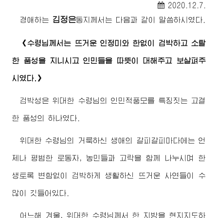
2020.12.7.
김정은
경애하는
동지
께서는 다음과 같이 말씀하시였다.
《
수령님께서
는 뜨거운 인정미와 한없이 검박하고 소탈
한 품성을 지니시고 인민들을 따뜻이 대해주고 보살펴주
시였다.》
검박성은
위대한
수령님
의 인민적풍모를 특징짓는 고결
한 품성의 하나였다.
위대한
수령님
의 거룩하신 생애의 갈피갈피마다에는 언
제나 평범한 로동자, 농민들과 고락을 함께 나누시며 한
생토록 변함없이 검박하게 생활하신 뜨거운 사연들이 수
많이 깃들어있다.
어느해 겨울,
위대한
수령님께서
한 지방을 현지지도하