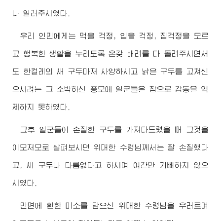
나 일러주시였다.
우리 인민에게는 먹을 걱정, 입을 걱정, 집걱정을 모르
고 행복한 생활을 누리도록 온갖 배려를 다 돌려주시면서
도 한컬레의 새 구두마저 사양하시고 낡은 구두를 고쳐신
으시려는 그 소박하신 풍모에 일군들은 참으로 감동을 억
제하지 못하였다.
그후 일군들이 손질한 구두를 가져다드렸을 때 그것을
이모저모로 살펴보시던
위대한
수령님께서
는 잘 손질했다
고, 새 구두나 다름없다고 하시며 여간만 기뻐하지 않으
시였다.
만면에 환한 미소를 담으신
위대한
수령님
을 우러르며