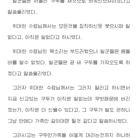
일군들은 서둘러 구두를 새것으로 바꿔신으셔야겠다고
말씀올리였다.
위대한
수령님께서
는 모든것을 짐작하신듯 웃으시며 일
없다고, 아직은 일없다고 하시였다.
위대한
수령님
의 목소리는 부드러웠으나 일군들은 몸둘
바를 알수 없었다. 일군들은 곧 새 구두를 가져오도록 하
겠다고 말씀올리였다.
그러자
위대한
수령님께서
는 그러지 말라고 하시면서
지금 신고있는 구두가 아직은 일없는데 무엇때문에 버리
겠는가, 아직은 더 신을수 있다고, 그 구두가 발도 편하니
그냥 안에다 가죽만 갈아대면 될것 같다고 말씀하시였다.
그러시고는 구두안가죽을 어떻게 대라는것까지 하나하