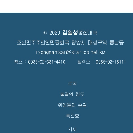
김일성
© 2020
종합대학
조선민주주의인민공화국 평양시 대성구역 룡남동
ryongnamsan@star-co.net.kp
확스 : 0085-02-381-4410 텔렉스 : 0085-02-18111
로작
불멸의 령도
위인들의 손길
특간호
기사