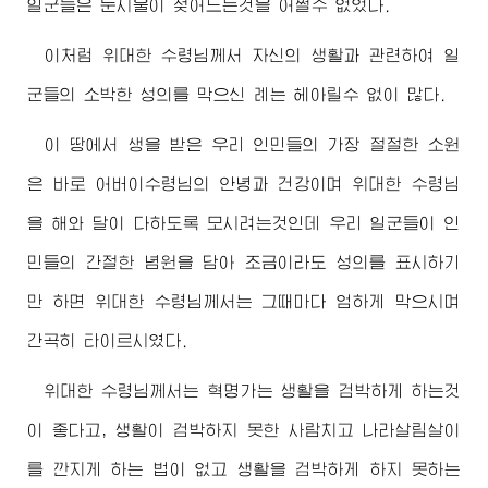
일군들은 눈시울이 젖어드는것을 어쩔수 없었다.
이처럼
위대한
수령님께서
자신의 생활과 관련하여 일
군들의 소박한 성의를 막으신 례는 헤아릴수 없이 많다.
이 땅에서 생을 받은 우리 인민들의 가장 절절한 소원
은 바로
어버이
수령님
의 안녕과 건강이며
위대한
수령님
을 해와 달이 다하도록 모시려는것인데 우리 일군들이 인
민들의 간절한 념원을 담아 조금이라도 성의를 표시하기
만 하면
위대한
수령님께서
는 그때마다 엄하게 막으시며
간곡히 타이르시였다.
위대한
수령님께서
는 혁명가는 생활을 검박하게 하는것
이 좋다고, 생활이 검박하지 못한 사람치고 나라살림살이
를 깐지게 하는 법이 없고 생활을 검박하게 하지 못하는