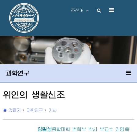
조선어
과학연구
위인의 생활신조
첫페지
/
과학연구
/
기사
김일성
종합대학
법학부 박사 부교수 김명옥