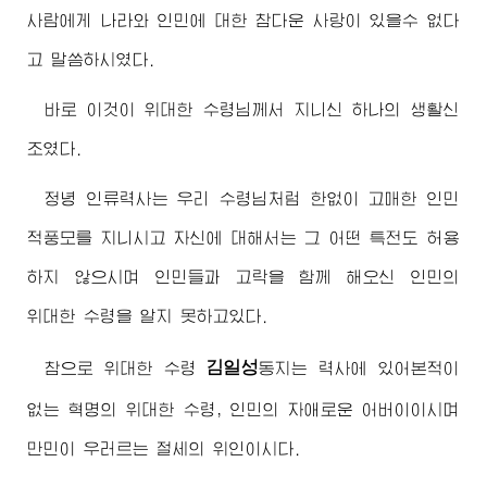
사람에게 나라와 인민에 대한 참다운 사랑이 있을수 없다
고 말씀하시였다.
바로 이것이
위대한
수령님께서
지니신 하나의 생활신
조였다.
정녕 인류력사는 우리
수령님
처럼 한없이 고매한 인민
적풍모를 지니시고 자신에 대해서는 그 어떤 특전도 허용
하지 않으시며 인민들과 고락을 함께 해오신 인민의
위대한
수령
을 알지 못하고있다.
김일성
참으로
위대한
수령
동지
는 력사에 있어본적이
없는 혁명의
위대한
수령
, 인민의 자애로운
어버이
이시며
만민이 우러르는 절세의 위인이시다.