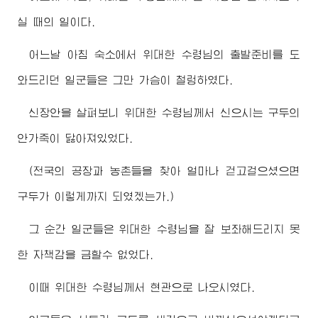
실 때의 일이다.
어느날 아침 숙소에서
위대한
수령님
의 출발준비를 도
와드리던 일군들은 그만 가슴이 철렁하였다.
신장안을 살펴보니
위대한
수령님께서
신으시는 구두의
안가죽이 닳아져있었다.
(전국의 공장과 농촌들을 찾아 얼마나 걷고걸으셨으면
구두가 이렇게까지 되였겠는가.)
그 순간 일군들은
위대한
수령님
을 잘 보좌해드리지 못
한 자책감을 금할수 없었다.
이때
위대한
수령님께서
현관으로 나오시였다.