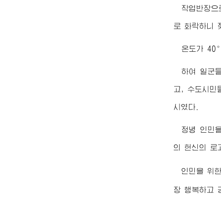
작업반장으
로 화락하니 
온도가 40
하여 일군
고, 수도시민
시였다.
정녕 인민
의 헌신의 로
인민을 위한
장 행복하고 