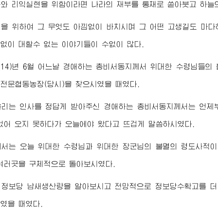
와 리익실현을 위함이라면 나라의 재부를 통채로 쏟아붓고 하늘의
민을 위하여 그 무엇도 아낌없이 바치시며 그 어떤 고생길도 마
없이 대할수 없는 이야기들이 수없이 많다.
014)년 6월 어느날
경애하는
총비서동지께서
위대한
수령님
들의 
전문협동농장(당시)을 찾으시였을 때였다.
올리는 인사를 정답게 받아주신
경애하는
총비서동지께서
는 언제
없어 오지 못하다가 오늘에야 왔다고 뜨겁게 말씀하시였다.
께서는 오늘
위대한
수령님
과
위대한
장군님
의 불멸의 령도사적이
여러곳을 구체적으로 돌아보시였다.
 정보당 남새생산량을 알아보시고 전망적으로 정보당수확고를 더
였을 때였다.