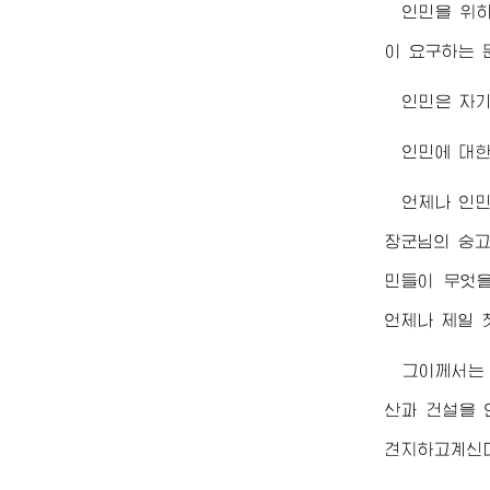
인민을 위하
이 요구하는 
인민은 자기
인민에 대한
언제나 인
장군님
의 숭
민들이 무엇을
언제나 제일 
그이께서는
산과 건설을 
견지하고계신