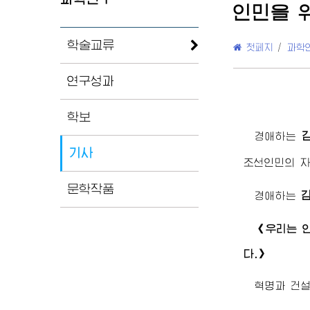
인민을 
학술교류
첫페지
/
과학
연구성과
학보
경애하는
기사
조선인민의 
문학작품
경애하는
《우리는 
다.》
혁명과 건설