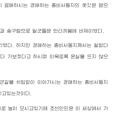
히 료해하시는
경애하는
총비서동지
의 옷깃은 땀으
과 송구함으로 일군들은 안타까움에 바재이였다.
리였다. 하지만
경애하는
총비서동지께서
는 일없다
 다 가보겠다고 하시며 이윽토록 온실을 뜨지 않으
행군길을 쉬임없이 이어가시는
경애하는
총비서동지
지고있는것이다.
이
로 높이 모시고있기에 조선인민은 이 세상에서 가