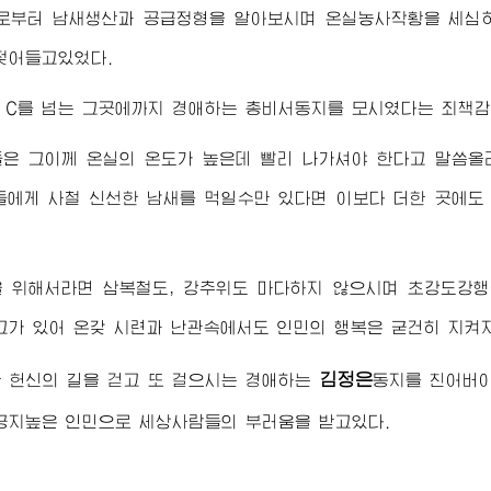
로부터 남새생산과 공급정형을 알아보시며 온실농사작황을 세심
젖어들고있었다.
°C를 넘는 그곳에까지
경애하는
총비서동지
를 모시였다는 죄책감
들은 그이께 온실의 온도가 높은데 빨리 나가셔야 한다고 말씀올
들에게 사철 신선한 남새를 먹일수만 있다면 이보다 더한 곳에도
을 위해서라면 삼복철도, 강추위도 마다하지 않으시며 초강도강
고가 있어 온갖 시련과 난관속에서도 인민의 행복은 굳건히 지켜
김정은
 헌신의 길을 걷고 또 걸으시는
경애하는
동지
를 친
어버
긍지높은 인민으로 세상사람들의 부러움을 받고있다.