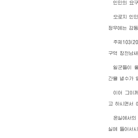
인민의 요구
오로지 인
정우에는 감동
주체103(2
구역 장천남새
일군들이 
간을 낼수가 
이어 그이
고 하시면서 
온실에서의
실에 들어서시