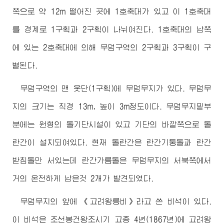
쪽으로 약 12m 떨어진 곳에 1호축대가 있고 이 1호축대
를 경계로 1구획과 2구획이 나뉘여진다. 1호축대의 남쪽
에 있는 2호축대에 의해 무덤구역의 2구획과 3구획이 구
별된다.
무덤구역의 맨 웃단(1구획)에 무덤무지가 있다. 무덤무
지의 크기는 직경 13m, 높이 3m정도이다. 무덤무지밑부
분에는 원형의 돌기단시설이 있고 기단의 바깥쪽으로 돌
란간이 설치되여있다. 현재 돌란간은 란간기둥돌과 란간
받침돌만 서있는데 란간가름돌은 무덤무지의 서북쪽에서
거의 온전하게 남은것 2개가 발견되였다.
무덤무지의 앞에 《고려왕릉비》라고 쓴 비석이 있다.
이 비석은 조선봉건왕조시기 고종 4년(1867년)에 고려왕