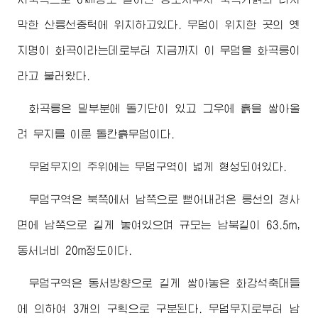
막한 산릉선중턱에 위치하고있다. 무덤이 위치한 곳의 옛
지명이 화곡이라는데로부터 지금까지 이 무덤을 화곡릉이
라고 불러왔다.
화곡릉은 밑부분에 돌기단이 있고 그우에 흙을 쌓아올
려 무지를 이룬 돌칸흙무덤이다.
무덤무지의 주위에는 무덤구역이 넓게 형성되여있다.
무덤구역은 북쪽에서 남쪽으로 뻗어내려온 릉선의 경사
면에 남쪽으로 길게 놓여있으며 규모는 남북길이 63.5m,
동서너비 20m정도이다.
무덤구역은 동서방향으로 길게 쌓아놓은 화강석축대들
에 의하여 3개의 구획으로 구분된다. 무덤무지로부터 남