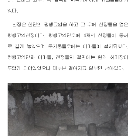
있다.
천정은 한단의 평행고임을 하고 그 우에 천정돌을 덮은
평행고임천정이다. 평행고임단우에 4개의 천정돌이 동서
로 길게 놓였으며 문기둥돌우에는 이마돌이 설치되였다.
평행고임단과 이마돌, 천정돌의 겉면에는 원래 회미장이
두텁게 되여있었으나 대부분 떨어지고 일부만 남아있다.