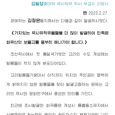
김일성
종대학 력사학부 박사 부교수 리영식
2023.2.27.
김정은
경애하는
동지
께서는 다음과 같이 말씀하시였다.
《가치있는 력사유적유물들을 더 많이 발굴하여 민족문
화유산의 보물고를 풍부히 해나가야 합니다.》
조선력사에서 첫 통일국가였던 고려의 수도 개성에는
왕릉들이 적지 않게 분포되여있다.
고려왕릉들가운데서 아직까지 위치와 주인공이 명백하
게 밝혀지지 않은 왕릉들을 찾아 발굴고증하는 문제는 고
려의 력사와 문화연구에서 중요한 의의를 가진다.
최근에 조사발굴한 화곡릉은 개성시 룡흥동소재지에서
서북쪽으로 6㎞정도 떨어진 송도저수지 북쪽기슭의 나지