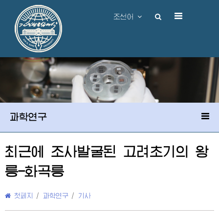
조선어
과학연구
최근에 조사발굴된 고려초기의 왕
릉-화곡릉
첫페지
/
과학연구
/
기사