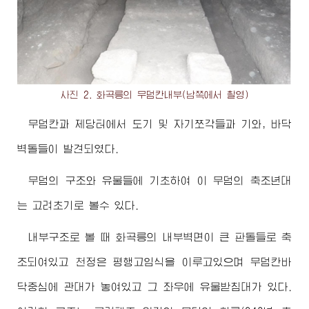
사진 2. 화곡릉의 무덤칸내부(남쪽에서 촬영)
무덤칸과 제당터에서 도기 및 자기쪼각들과 기와, 바닥
벽돌들이 발견되였다.
무덤의 구조와 유물들에 기초하여 이 무덤의 축조년대
는 고려초기로 볼수 있다.
내부구조로 볼 때 화곡릉의 내부벽면이 큰 판돌들로 축
조되여있고 천정은 평행고임식을 이루고있으며 무덤칸바
닥중심에 관대가 놓여있고 그 좌우에 유물받침대가 있다.