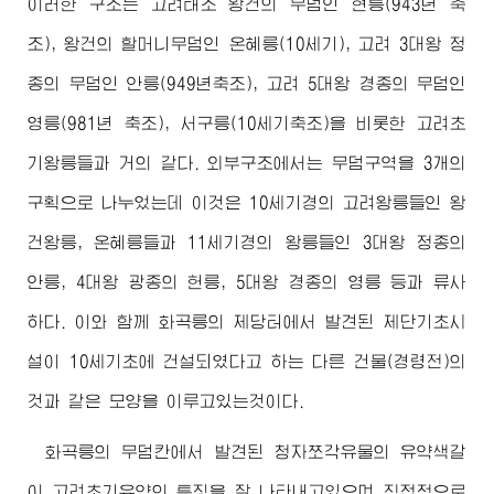
이러한 구조는 고려태조 왕건의 무덤인 현릉(943년 축
조), 왕건의 할머니무덤인 온혜릉(10세기), 고려 3대왕 정
종의 무덤인 안릉(949년축조), 고려 5대왕 경종의 무덤인
영릉(981년 축조), 서구릉(10세기축조)을 비롯한 고려초
기왕릉들과 거의 같다. 외부구조에서는 무덤구역을 3개의
구획으로 나누었는데 이것은 10세기경의 고려왕릉들인 왕
건왕릉, 온혜릉들과 11세기경의 왕릉들인 3대왕 정종의
안릉, 4대왕 광종의 헌릉, 5대왕 경종의 영릉 등과 류사
하다. 이와 함께 화곡릉의 제당터에서 발견된 제단기초시
설이 10세기초에 건설되였다고 하는 다른 건물(경령전)의
것과 같은 모양을 이루고있는것이다.
화곡릉의 무덤칸에서 발견된 청자쪼각유물의 유약색갈
이 고려초기유약의 특징을 잘 나타내고있으며 직접적으로