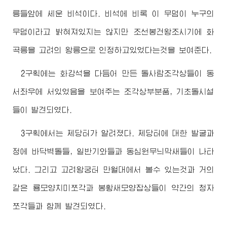
릉들앞에 세운 비석이다. 비석에 비록 이 무덤이 누구의
무덤이라고 밝혀져있지는 않지만 조선봉건왕조시기에 화
곡릉을 고려의 왕릉으로 인정하고있었다는것을 보여준다.
2구획에는 화강석을 다듬어 만든 돌사람조각상들이 동
서좌우에 서있었음을 보여주는 조각상부분품, 기초돌시설
들이 발견되였다.
3구획에서는 제당터가 알려졌다. 제당터에 대한 발굴과
정에 바닥벽돌들, 일반기와들과 동심원무늬막새들이 나타
났다. 그리고 고려왕궁터 만월대에서 볼수 있는것과 거의
같은 룡모양치미쪼각과 봉황새모양잡상들이 약간의 청자
쪼각들과 함께 발견되였다.