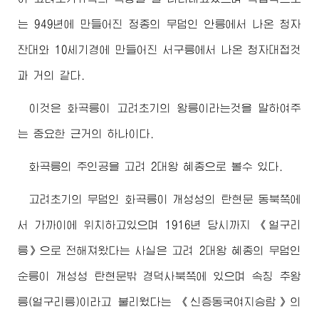
는 949년에 만들어진 정종의 무덤인 안릉에서 나온 청자
잔대와 10세기경에 만들어진 서구릉에서 나온 청자대접것
과 거의 같다.
이것은 화곡릉이 고려초기의 왕릉이라는것을 말하여주
는 중요한 근거의 하나이다.
화곡릉의 주인공을 고려 2대왕 혜종으로 볼수 있다.
고려초기의 무덤인 화곡릉이 개성성의 탄현문 동북쪽에
서 가까이에 위치하고있으며 1916년 당시까지 《얼구리
릉》으로 전해져왔다는 사실은 고려 2대왕 혜종의 무덤인
순릉이 개성성 탄현문밖 경덕사북쪽에 있으며 속칭 추왕
릉(얼구리릉)이라고 불리웠다는 《신증동국여지승람》의