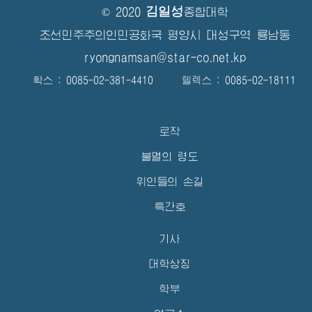
김일성
© 2020
종합대학
조선민주주의인민공화국 평양시 대성구역 룡남동
ryongnamsan@star-co.net.kp
확스 : 0085-02-381-4410 텔렉스 : 0085-02-18111
로작
불멸의 령도
위인들의 손길
특간호
기사
대학상징
학부