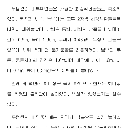
무덤칸의 내부벽면들은 가공한 화강석판돌들로 축조하
였다. 동벽과 서벽, 북벽에는 모두 2장씩 화강석판돌들을
나란히 세워놓았다. 남벽은 동벽, 서벽의 남쪽끝에 잇대여
길이 0.9m, 높이 1.95m, 두께가 0.48m인 두장의 판돌을
량쪽에 세워 벽체 겸 문기둥돌로 리용하였다. 남벽의 두
문기둥돌사이의 간격은 1.6m이며 바닥에 길이 1.6m, 너
비 0.4m, 높이 0.2m정도의 문턱돌이 놓여있다.
원래 네 벽면에 회미장을 곱게 하였으나 현재는 회미장
을 하였던 흔적만이 남아있다. 벽화가 있었는지는 알수
없다.
무덤칸의 바닥중심에는 관대가 남북으로 길게 놓여있
다. 관대의 좌우, 즉 동벽과 서벽가까이에 유물받침대가