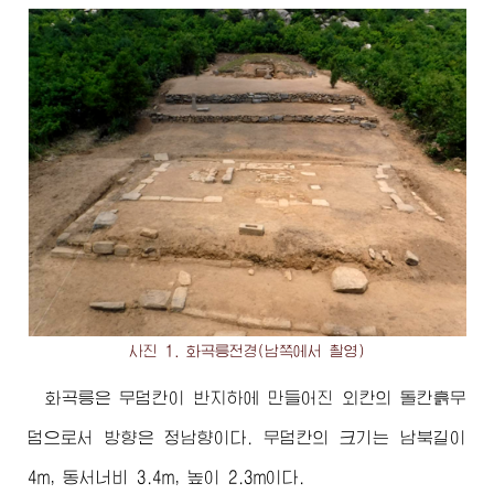
사진 1. 화곡릉전경(남쪽에서 촬영)
화곡릉은 무덤칸이 반지하에 만들어진 외칸의 돌칸흙무
덤으로서 방향은 정남향이다. 무덤칸의 크기는 남북길이
4m, 동서너비 3.4m, 높이 2.3m이다.