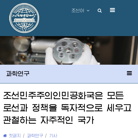
조선어
과학연구
조선민주주의인민공화국은 모든
로선과 정책을 독자적으로 세우고
관철하는 자주적인 국가
첫페지
/
과학연구
/
기사