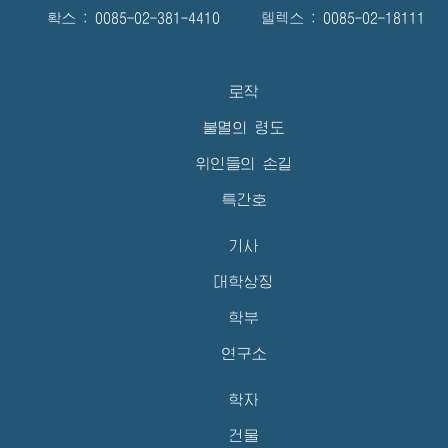
확스 : 0085-02-381-4410 텔렉스 : 0085-02-18111
로작
불멸의 령도
위인들의 손길
특간호
기사
대학상징
학부
연구소
학자
건물