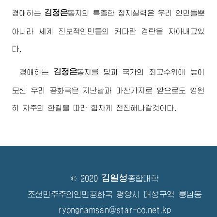
김정은
경애하는
동지
의 특출한 정치실력은 우리 인민들뿐
아니라 세계 진보적인민들의 커다란 경탄을 자아내고있
다.
김정은
경애하는
동지
를 당과 국가의 최고수위에 높이
모신 우리 공화국은 지난날과 마찬가지로 앞으로도 영원
히 자주의 한길을 따라 힘차게 전진해나갈것이다.
김일성
© 2020
종합대학
조선민주주의인민공화국 평양시 대성구역 룡남동
ryongnamsan@star-co.net.kp