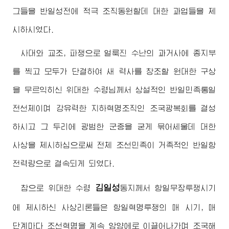
그들을 반일성전에 적극 조직동원할데 대한 과업들을 제
시하시였다.
사대와 교조, 파쟁으로 얼룩진 수난의 과거사에 종지부
를 찍고 모두가 단결하여 새 력사를 창조할 원대한 구상
을 무르익히신
위대한
수령님께서
상설적인 반일민족통일
전선체이며 강유력한 지하혁명조직인 조국광복회를 결성
하시고 그 두리에 광범한 군중을 굳게 묶어세울데 대한
사상을 제시하심으로써 전체 조선민족이 거족적인 반일항
전력량으로 결속되게 되였다.
김일성
참으로
위대한
수령
동지
께서 항일무장투쟁시기
에 제시하신 사상리론들은 항일혁명투쟁의 매 시기, 매
단계마다 조선혁명을 계속 앙양에로 이끌어나가며 조국해