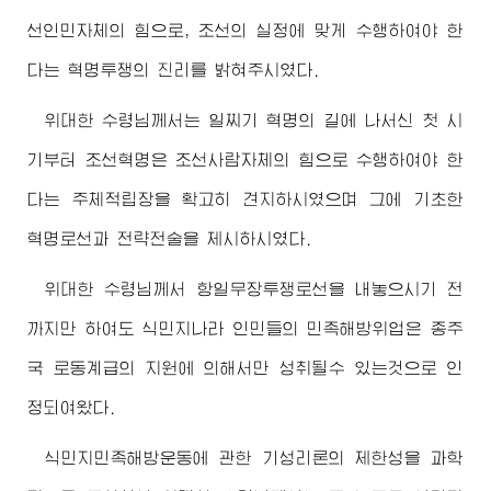
선인민자체의 힘으로, 조선의 실정에 맞게 수행하여야 한
다는 혁명투쟁의 진리를 밝혀주시였다.
위대한
수령님께서
는 일찌기 혁명의 길에 나서신 첫 시
기부터 조선혁명은 조선사람자체의 힘으로 수행하여야 한
다는 주체적립장을 확고히 견지하시였으며 그에 기초한
혁명로선과 전략전술을 제시하시였다.
위대한
수령님께서
항일무장투쟁로선을 내놓으시기 전
까지만 하여도 식민지나라 인민들의 민족해방위업은 종주
국 로동계급의 지원에 의해서만 성취될수 있는것으로 인
정되여왔다.
식민지민족해방운동에 관한 기성리론의 제한성을 과학