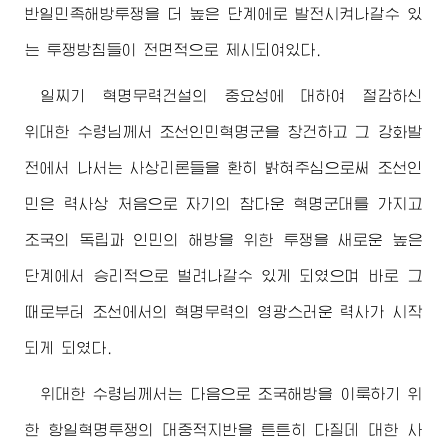
반일민족해방투쟁을 더 높은 단계에로 발전시켜나갈수 있
는 투쟁방침들이 전면적으로 제시되여있다.
일찌기 혁명무력건설의 중요성에 대하여 절감하신
위대한
수령님께서
조선인민혁명군을 창건하고 그 강화발
전에서 나서는 사상리론들을 환히 밝혀주심으로써 조선인
민은 력사상 처음으로 자기의 참다운 혁명군대를 가지고
조국의 독립과 인민의 해방을 위한 투쟁을 새로운 높은
단계에서 승리적으로 벌려나갈수 있게 되였으며 바로 그
때로부터 조선에서의 혁명무력의 영광스러운 력사가 시작
되게 되였다.
위대한
수령님께서
는 다음으로 조국해방을 이룩하기 위
한 항일혁명투쟁의 대중적지반을 튼튼히 다질데 대한 사