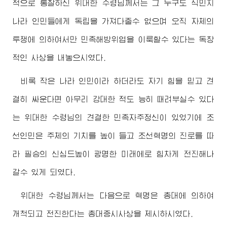
적으로 통찰하신
위대한
수령님께서
는 그 누구도 식민지
나라 인민들에게 독립을 가져다줄수 없으며 오직 자체의
투쟁에 의하여서만 민족해방위업을 이룩할수 있다는 독창
적인 사상을 내놓으시였다.
비록 작은 나라 인민이라 하더라도 자기 힘을 믿고 견
결히 싸운다면 아무리 강대한 적도 능히 때려부실수 있다
는
위대한
수령님
의 견결한 민족자주정신이 있었기에 조
선인민은 주체의 기치를 높이 들고 조선혁명의 진로를 따
라 필승의 신심드높이 광명한 미래에로 힘차게 전진해나
갈수 있게 되였다.
위대한
수령님께서
는 다음으로 혁명은 총대에 의하여
개척되고 전진한다는 총대중시사상을 제시하시였다.