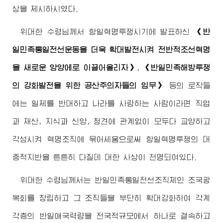
상을 제시하시였다.
위대한
수령님께서
항일혁명투쟁시기에 발표하신
《반
일민족통일전선운동을 더욱 확대발전시켜 전반적조선혁명
을 새로운 앙양에로 이끌어올리자》
,
《반일민족해방투쟁
의 강화발전을 위한 공산주의자들의 임무》
등의 로작들
에는 일제를 반대하고 나라를 사랑하는 사람이라면 직업
과 재산, 지식과 신앙, 정견에 관계없이 모두다 교양하고
각성시켜 혁명조직에 묶어세움으로써 항일혁명투쟁의 대
중적지반을 튼튼히 다질데 대한 사상이 천명되여있다.
위대한
수령님께서
는 반일민족통일전선조직체인 조국광
복회를 창립하고 그 조직들을 부단히 확대강화하여 각계
각층의 반일애국력량을 전국적규모에서 하나로 결속하고