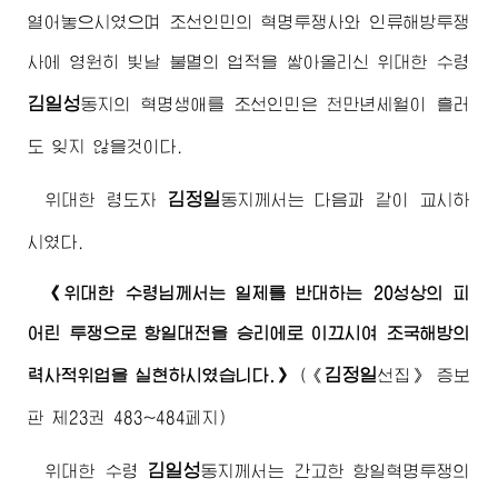
열어놓으시였으며 조선인민의 혁명투쟁사와 인류해방투쟁
사에 영원히 빛날 불멸의 업적을 쌓아올리신
위대한
수령
김일성
동지
의 혁명생애를 조선인민은 천만년세월이 흘러
도 잊지 않을것이다.
김정일
위대한
령도자
동지
께서는 다음과 같이 교시하
시였다.
《
위대한
수령님께서
는 일제를 반대하는 20성상의 피
어린 투쟁으로 항일대전을 승리에로 이끄시여 조국해방의
김정일
력사적위업을 실현하시였습니다.》
(
《
선집》
증보
판 제23권 483~484페지)
김일성
위대한
수령
동지
께서는 간고한 항일혁명투쟁의