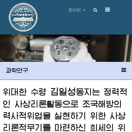
조선어
과학연구
김일성
위대한
수령
동지
는 정력적
인 사상리론활동으로 조국해방의
력사적위업을 실현하기 위한 사상
리론적무기를 마련하신 희세의 위