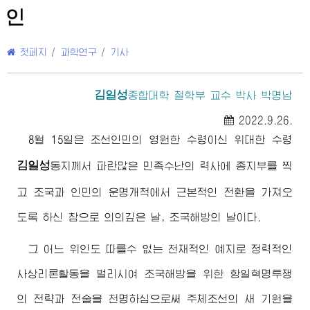
인
첫페지
/
과학연구
/
기사
김일성
종합대학
철학부 교수 박사 박명남
2022.9.26.
8월 15일은 조선인민의 영원한
수령
이신
위대한
수령
김일성
동지
께서 파란많은 민족수난의 력사에 종지부를 찍
고 조국과 인민의 운명개척에서 근본적인 전환을 가져오
도록 하신 참으로 의의깊은 날, 조국해방의 날이다.
그 어느 위인도 따를수 없는 천재적인 예지로 정력적인
사상리론활동을 벌리시여 조국해방을 위한 항일혁명투쟁
의 전략과 전술을 천명하심으로써 주체조선의 새 기원을