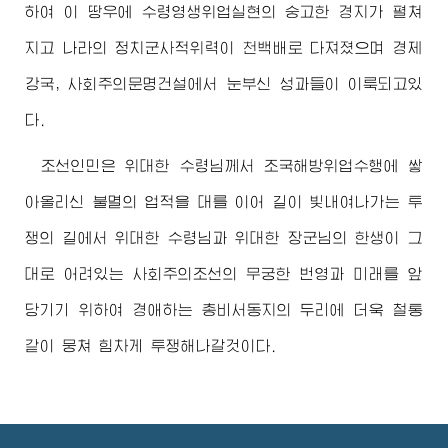
하여 이 땅우에
수령
영생위업실현의 숭고한 경지가 펼쳐
지고 나라의 정치군사적위력이 천백배로 다져졌으며 경제
강국, 사회주의문명건설에서 눈부신 성과들이 이룩되고있
다.
조선인민은
위대한
수령님께서
조국해방위업수행에 쌓
아올리신 불멸의 업적을 대를 이어 길이 빛내여나가는 투
쟁의 길에서
위대한
수령님
과
위대한
장군님
의 한생이 그
대로 어려있는 사회주의조선의 무궁한 번영과 미래를 앞
당기기 위하여
경애하는
총비서동지
의 두리에 더욱 철통
같이 뭉쳐 힘차게 투쟁해나갈것이다.