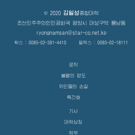
김일성
© 2020
종합대학
조선민주주의인민공화국 평양시 대성구역 룡남동
ryongnamsan@star-co.net.kp
확스 : 0085-02-381-4410 텔렉스 : 0085-02-18111
로작
불멸의 령도
위인들의 손길
특간호
기사
대학상징
학부