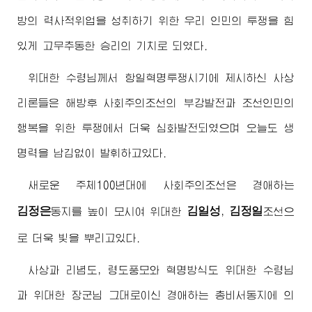
방의 력사적위업을 성취하기 위한 우리 인민의 투쟁을 힘
있게 고무추동한 승리의 기치로 되였다.
위대한
수령님께서
항일혁명투쟁시기에 제시하신 사상
리론들은 해방후 사회주의조선의 부강발전과 조선인민의
행복을 위한 투쟁에서 더욱 심화발전되였으며 오늘도 생
명력을 남김없이 발휘하고있다.
새로운 주체100년대에 사회주의조선은
경애하는
김정은
김일성
김정일
동지
를 높이 모시여
위대한
,
조선으
로 더욱 빛을 뿌리고있다.
사상과 리념도, 령도풍모와 혁명방식도
위대한
수령님
과
위대한
장군님
그대로이신
경애하는
총비서동지
에 의