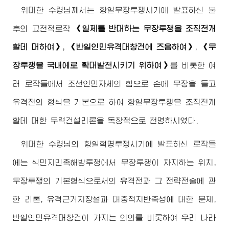
위대한
수령님께서
는 항일무장투쟁시기에 발표하신 불
후의 고전적로작
《일제를 반대하는 무장투쟁을 조직전개
할데 대하여》
,
《반일인민유격대창건에 즈음하여》
,
《무
장투쟁을 국내에로 확대발전시키기 위하여》
를 비롯한 여
러 로작들에서 조선인민자체의 힘으로 손에 무장을 들고
유격전의 형식을 기본으로 하여 항일무장투쟁을 조직전개
할데 대한 무력건설리론을 독창적으로 천명하시였다.
위대한
수령님
의 항일혁명투쟁시기에 발표하신 로작들
에는 식민지민족해방투쟁에서 무장투쟁이 차지하는 위치,
무장투쟁의 기본형식으로서의 유격전과 그 전략전술에 관
한 리론, 유격근거지창설과 대중적지반축성에 대한 문제,
반일인민유격대창건이 가지는 의의를 비롯하여 우리 나라