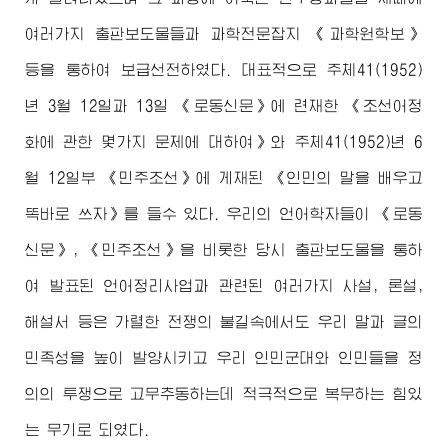
여러가지 출판보도물들과 과학전문잡지 《과학원학보》
등을 통하여 보급선전하였다. 대표적으로 주체41(1952)
년 3월 12일과 13일 《로동신문》에 련재한 《조선어정
화에 관한 몇가지 문제에 대하여》와 주체41(1952)년 6
월 12일부 《민주조선》에 게재된 《인민의 말을 배우고
똑바로 쓰자》를 들수 있다. 우리의 언어학자들이 《로동
신문》, 《민주조선》을 비롯한 당시 출판보도물을 통하
여 발표된 언어정리사업과 관련된 여러가지 사설, 론설,
해설서 등은 가렬한 전쟁의 불길속에서도 우리 말과 글의
민족성을 높이 발양시키고 우리 인민군대와 인민들을 정
의의 투쟁으로 고무추동하는데 적극적으로 복무하는 힘있
는 무기로 되였다.