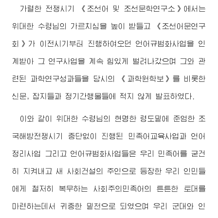
가렬한 전쟁시기 《조선어 및 조선문학연구소》에서는
위대한
수령님
의 가르치심을 높이 받들고 《조선어문연구
회》가 이전시기부터 진행하여오던 언어규범화사업을 인
계받아 그 연구사업을 계속 힘있게 벌려나갔으며 그와 관
련된 과학연구성과들을 당시의 《과학원학보》를 비롯한
신문, 잡지들과 정기간행물들에 적지 않게 발표하였다.
이와 같이
위대한
수령님
의 현명한 령도밑에 준엄한 조
국해방전쟁시기 중단없이 진행된 민족어교육사업과 언어
정리사업 그리고 언어규범화사업들은 우리 민족어를 굳건
히 지켜내고 새 사회건설의 주인으로 등장한 우리 인민들
에게 철저히 복무하는 사회주의민족어의 튼튼한 토대를
마련하는데서 귀중한 밑천으로 되였으며 우리 군대와 인