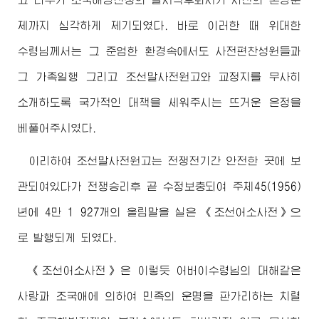
제까지 심각하게 제기되였다. 바로 이러한 때
위대한
수령님
께서는 그 준엄한 환경속에서도 사전편찬성원들과
그 가족일행 그리고 조선말사전원고와 교정지를 무사히
소개하도록 국가적인 대책을 세워주시는 뜨거운 은정을
베풀어주시였다.
이리하여 조선말사전원고는 전쟁전기간 안전한 곳에 보
관되여있다가 전쟁승리후 곧 수정보충되여 주체45(1956)
년에 4만 1 927개의 올림말을 실은 《조선어소사전》으
로 발행되게 되였다.
《조선어소사전》은 이렇듯
어버이수령님
의 대해같은
사랑과 조국애에 의하여 민족의 운명을 판가리하는 치렬