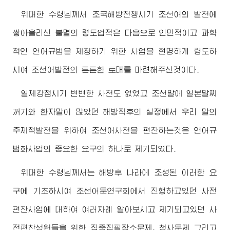
위대한
수령님
께서 조국해방전쟁시기 조선어의 발전에
쌓아올리신 불멸의 령도업적은 다음으로 인민적이고 과학
적인 언어규범을 제정하기 위한 사업을 현명하게 령도하
시여 조선어발전의 튼튼한 토대를 마련해주신것이다.
일제강점시기 변변한 사전도 없었고 조선말에 일본말찌
꺼기와 한자말이 많았던 해방직후의 실정에서 우리 말의
주체적발전을 위하여 조선어사전을 편찬하는것은 언어규
범화사업의 중요한 요구의 하나로 제기되였다.
위대한
수령님
께서는 해방후 나라에 조성된 이러한 요
구에 기초하시여 조선어문연구회에서 진행하고있던 사전
편찬사업에 대하여 여러차례 알아보시고 제기되고있던 사
전편찬성원들을 위한 집중집필장소문제, 청사문제 그리고