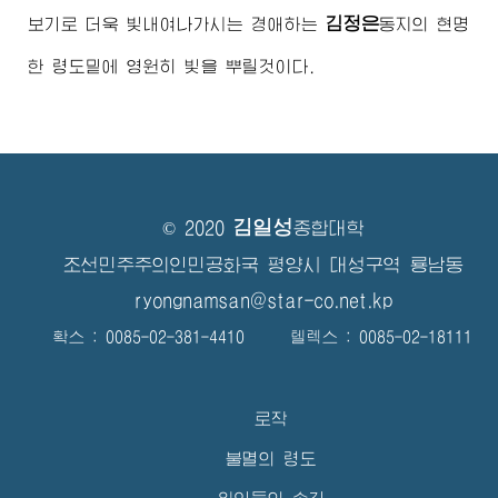
김정은
보기로 더욱 빛내여나가시는
경애하는
동지
의 현명
한 령도밑에 영원히 빛을 뿌릴것이다.
김일성
© 2020
종합대학
조선민주주의인민공화국 평양시 대성구역 룡남동
ryongnamsan@star-co.net.kp
확스 : 0085-02-381-4410 텔렉스 : 0085-02-18111
로작
불멸의 령도