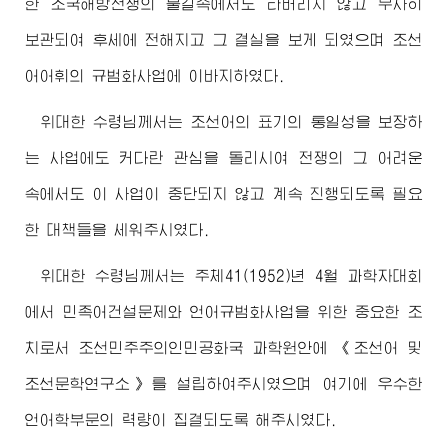
한 조국해방전쟁의 불길속에서도 타버리지 않고 무사히
보관되여 후세에 전해지고 그 결실을 보게 되였으며 조선
어어휘의 규범화사업에 이바지하였다.
위대한
수령님
께서는 조선어의 표기의 통일성을 보장하
는 사업에도 커다란 관심을 돌리시여 전쟁의 그 어려운
속에서도 이 사업이 중단되지 않고 계속 진행되도록 필요
한 대책들을 세워주시였다.
위대한
수령님
께서는 주체41(1952)년 4월 과학자대회
에서 민족어건설문제와 언어규범화사업을 위한 중요한 조
치로서 조선민주주의인민공화국 과학원안에 《조선어 및
조선문학연구소》를 설립하여주시였으며 여기에 우수한
언어학부문의 력량이 집결되도록 해주시였다.