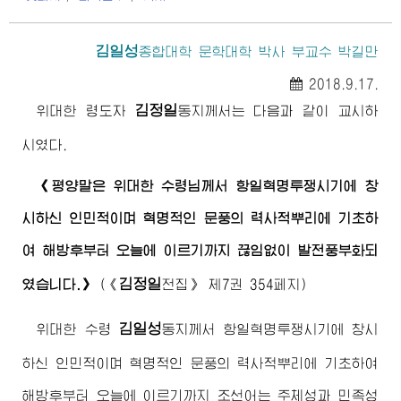
김일성
종합대학
문학대학 박사 부교수 박길만
2018.9.17.
김정일
위대한
령도자
동지
께서는 다음과 같이 교시하
시였다.
《평양말은
위대한
수령님
께서 항일혁명투쟁시기에 창
시하신 인민적이며 혁명적인 문풍의 력사적뿌리에 기초하
여 해방후부터 오늘에 이르기까지 끊임없이 발전풍부화되
김정일
였습니다.》
(
《
전집》
제7권 354페지)
김일성
위대한
수령
동지
께서 항일혁명투쟁시기에 창시
하신 인민적이며 혁명적인 문풍의 력사적뿌리에 기초하여
해방후부터 오늘에 이르기까지 조선어는 주체성과 민족성