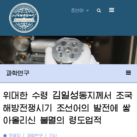
조선어
과학연구
김일성
위대한
수령
동지
께서 조국
해방전쟁시기 조선어의 발전에 쌓
아올리신 불멸의 령도업적
첫페지
/
과학연구
/
기사