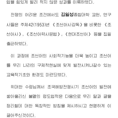
업을 힘있게 벌려 적지 않은 성과를 이룩하였다.
김일성
전쟁의 어려운 조건에서도
종합대학
교원, 연구
사들은 주체42(1953)년 《조선어사강독》을 비롯한 《조
선어사》, 《조선어력사문법》, 《현대조선어》 등을 집필
출판하였다.
이 과정에 조선어의 사회적기능을 더욱 높이고 조선어
를 우리 나라의 구체적현실에 맞게 발전시켜나갈수 있는
교육적기초와 환경도 마련되였다.
위대한
수령님
께서 조국해방전쟁시기 조선어의 발전에
쌓아올리신 불멸의 령도업적은 다음으로 우리 말과 글을
정리할데 대한 독창적인 방침을 제시하시고 현명하게 이
끌어주신것이다.