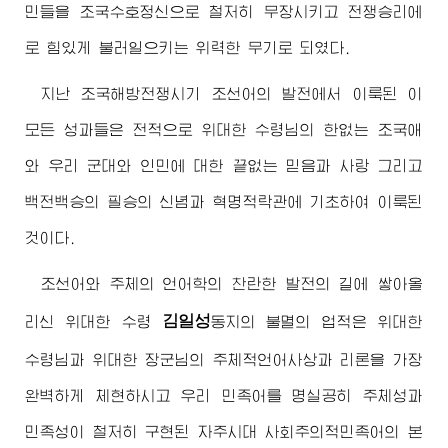
민들을 조국수호정신으로 철저히 무장시키고 전쟁승리에
로 힘있게 불러일으키는 위력한 무기로 되였다.
지난 조국해방전쟁시기 조선어의 발전에서 이룩된 이
모든 성과들은 전적으로
위대한
수령님
의 한없는 조국애
와 우리 군대와 인민에 대한 끝없는 믿음과 사랑 그리고
백전백승의 필승의 신념과 혁명적락관에 기초하여 이룩된
것이다.
조선어와 주체의 언어학의 찬란한 발전의 길에 쌓아올
김일성
리신
위대한
수령
동지
의 불멸의 업적은
위대한
수령님
과
위대한
장군님
의 주체적언어사상과 리론을 가장
완벽하게 체현하시고 우리 민족어를 명실공히 주체성과
민족성이 철저히 구현된 자주시대 사회주의적민족어의 본