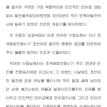
을 철저히 구현한 가장 혁명적이며 인민적인 언어로 끊임
없이 발전풍부화되여왔으며 5천여년의 우리 민족어발전력
사에 일찌기 없었던 찬란한 개화기를 맞이하였다.
이 자랑찬 성과속에는 바로
위대한
수령님
께서 지난 조
국해방전쟁시기 조선어의 발전의 튼튼한 토대를 마련하여
주신 불멸의 업적이 뜨겁게 깃들어있다.
위대한
수령님
께서는 조국해방전쟁시기 우리 군대와 인
민을 전쟁승리에로 이끄시는 그 바쁘신 나날에도 조선어
의 발전에 깊은 관심을 돌리시여 우리 말과 글에 남아있
던 낡은 봉건사회의 유물과 일제식민지통치의 잔재를 청
산하고 인민적인 언어교육과 언어정리사업 그리고 언어규
범화사업을 중단없이 진행하도록 현명하게 이끌어주시였