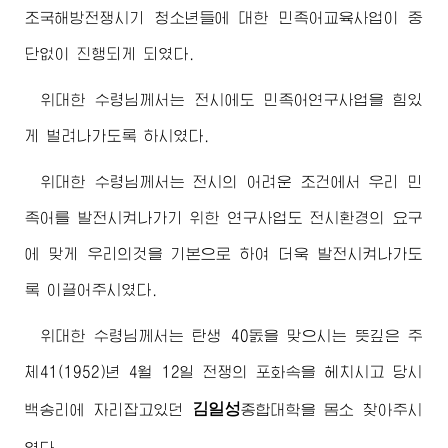
조국해방전쟁시기 청소년들에 대한 민족어교육사업이 중
단없이 진행되게 되였다.
위대한
수령님
께서는 전시에도 민족어연구사업을 힘있
게 벌려나가도록 하시였다.
위대한
수령님
께서는 전시의 어려운 조건에서 우리 민
족어를 발전시켜나가기 위한 연구사업도 전시환경의 요구
에 맞게 우리의것을 기본으로 하여 더욱 발전시켜나가도
록 이끌어주시였다.
위대한
수령님
께서는 탄생 40돐을 맞으시는 뜻깊은 주
체41(1952)년 4월 12일 전쟁의 포화속을 헤치시고 당시
김일성
백송리에 자리잡고있던
종합대학
을 몸소 찾아주시
였다.