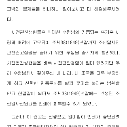
그밖의 문제들을 하나하나 알아보시고 다 해결해주시였
다.
사전편찬성원들은
위대한
수령님
의 거듭되는 뜨거운 사
랑과 배려에 고무되여 주체38(1949)년말까지 조선말사전
편찬원고집필을 끝내기 위한 투쟁을 줄기차게 벌리였다.
사전편찬성원들은 비록 사전편찬경험이 얼마 없었지만 우
리
수령님
께서 찾아주신 내 나라, 내 조국을 더욱 부강하
게 하고 찬란한 민족문화를 활짝 꽃피울 불타는 념원을
안고 한결같이 일떠서 주체38(1949)년말에는 완성된 조
선말사전원고를 인쇄에 회부할수 있게 되였다.
그러나 이 원고는 전쟁으로 말미암아 인쇄가 중단되였
고 더우기 조국해방전쟁의 일시적후퇴시기 사전의 존망문