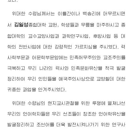
위대한
수령님
께서는 이틀간이나 백송리에 머무르시면
김일성
서
종합대학
교원, 학생들과 무릎을 마주하시고 종
합대학의 교수교양사업과 과학연구사업, 후방사업 등 대
학의 전반사업에 대한 강령적인 가르치심을 주시였다. 력
사학부문과 어문학부문앞에는 민족허무주의와 교조주의를
극복하고 우리 나라의 력사와 민족문화유산을 적극 발굴
정리하여 우리 인민들을 애국주의사상으로 교양할데 대한
귀중한 과업을 안겨주시였다.
위대한
수령님
의 현지교시관철을 위한 투쟁에 떨쳐나선
우리의 언어학자들은 우리 선조들이 창조한 언어학유산을
발굴정리하고 조선어를 더욱 발전시켜나가기 위한 연구사