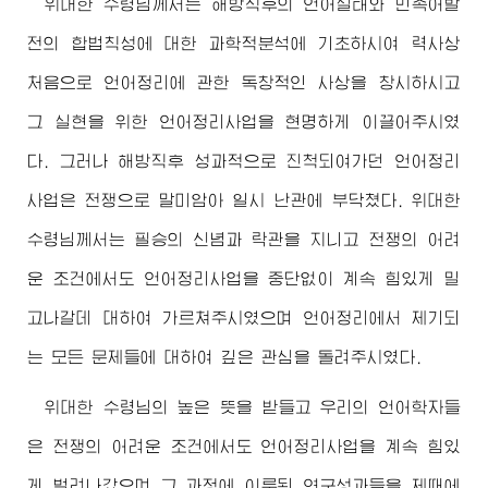
위대한
수령님
께서는 해방직후의 언어실태와 민족어발
전의 합법칙성에 대한 과학적분석에 기초하시여 력사상
처음으로 언어정리에 관한 독창적인 사상을 창시하시고
그 실현을 위한 언어정리사업을 현명하게 이끌어주시였
다. 그러나 해방직후 성과적으로 진척되여가던 언어정리
사업은 전쟁으로 말미암아 일시 난관에 부닥쳤다.
위대한
수령님
께서는 필승의 신념과 락관을 지니고 전쟁의 어려
운 조건에서도 언어정리사업을 중단없이 계속 힘있게 밀
고나갈데 대하여 가르쳐주시였으며 언어정리에서 제기되
는 모든 문제들에 대하여 깊은 관심을 돌려주시였다.
위대한
수령님
의 높은 뜻을 받들고 우리의 언어학자들
은 전쟁의 어려운 조건에서도 언어정리사업을 계속 힘있
게 벌려나갔으며 그 과정에 이룩된 연구성과들을 제때에