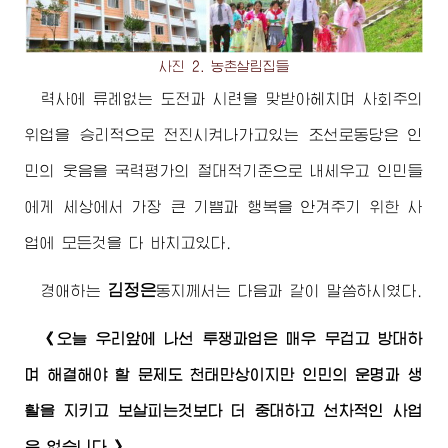
사진 2. 농촌살림집들
력사에 류례없는 도전과 시련을 맞받아헤치며 사회주의
위업을 승리적으로 전진시켜나가고있는 조선로동당은 인
민의 웃음을 국력평가의 절대적기준으로 내세우고 인민들
에게 세상에서 가장 큰 기쁨과 행복을 안겨주기 위한 사
업에 모든것을 다 바치고있다.
김정은
경애하는
동지께서
는 다음과 같이 말씀하시였다.
《오늘 우리앞에 나선 투쟁과업은 매우 무겁고 방대하
며 해결해야 할 문제도 천태만상이지만 인민의 운명과 생
활을 지키고 보살피는것보다 더 중대하고 선차적인 사업
은 없습니다.》