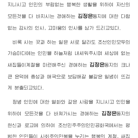
지니시고 인민의 부럼없는 행복한 생활을 위하여 자신의
김정은
모든것을 다 바치시는
경애하는
동지
에 대한 다함
없는 감사의 인사, 고마움의 인사를 삼가 드리고있다.
비록 사는 곳과 하는 일은 서로 달라도 조선인민모두의
가슴마다에는 인민을 하늘처럼 내세워주시며 세상에 없는
김정은
새집들이계절을 마련해주신
경애하는
동지
의 크나
큰 은덕에 충성과 애국으로 보답해갈 불같은 일념이 뜨겁
게 분출되고있다.
정녕 인민에 대한 열화와 같은 사랑을 지니시고 인민을
김정은
위하여 모든것을 다 바쳐가시는
경애하는
동지
의
헌신과 로고에 의하여 조선민주주의인민공화국에서는 평
범한 인민들이 사회주의만복을 누리는 행복의 계절, 새집