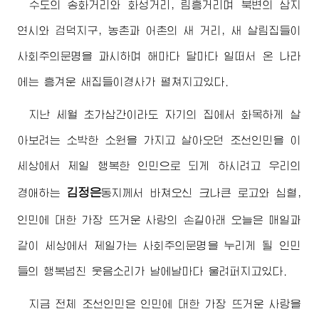
수도의 송화거리와 화성거리, 림흥거리며 북변의 삼지
연시와 검덕지구, 농촌과 어촌의 새 거리, 새 살림집들이
사회주의문명을 과시하며 해마다 달마다 일떠서 온 나라
에는 흥겨운 새집들이경사가 펼쳐지고있다.
지난 세월 초가삼간이라도 자기의 집에서 화목하게 살
아보려는 소박한 소원을 가지고 살아오던 조선인민을 이
세상에서 제일 행복한 인민으로 되게 하시려고 우리의
김정은
경애하는
동지께서
바쳐오신 크나큰 로고와 심혈,
인민에 대한 가장 뜨거운 사랑의 손길아래 오늘은 매일과
같이 세상에서 제일가는 사회주의문명을 누리게 될 인민
들의 행복넘친 웃음소리가 날에날마다 울려퍼지고있다.
지금 전체 조선인민은 인민에 대한 가장 뜨거운 사랑을