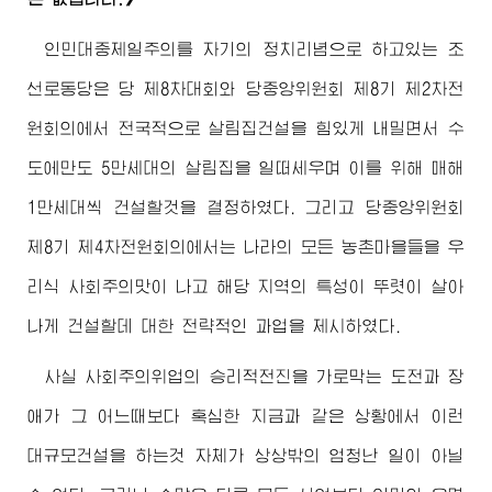
인민대중제일주의를 자기의 정치리념으로 하고있는 조
선로동당은 당 제8차대회와 당중앙위원회 제8기 제2차전
원회의에서 전국적으로 살림집건설을 힘있게 내밀면서 수
도에만도 5만세대의 살림집을 일떠세우며 이를 위해 매해
1만세대씩 건설할것을 결정하였다. 그리고 당중앙위원회
제8기 제4차전원회의에서는 나라의 모든 농촌마을들을 우
리식 사회주의맛이 나고 해당 지역의 특성이 뚜렷이 살아
나게 건설할데 대한 전략적인 과업을 제시하였다.
사실 사회주의위업의 승리적전진을 가로막는 도전과 장
애가 그 어느때보다 혹심한 지금과 같은 상황에서 이런
대규모건설을 하는것 자체가 상상밖의 엄청난 일이 아닐