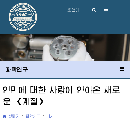
조선어
과학연구
인민에 대한 사랑이 안아온 새로
운 《계절》
첫페지
/
과학연구
/
기사