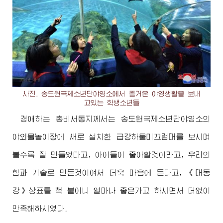
사진. 송도원국제소년단야영소에서 즐거운 야영생활을 보내
고있는 학생소년들
경애하는
총비서동지께서
는 송도원국제소년단야영소의
야외물놀이장에 새로 설치한 급강하물미끄럼대를 보시며
볼수록 잘 만들었다고, 아이들이 좋아할것이라고, 우리의
힘과 기술로 만든것이여서 더욱 마음에 든다고, 《대동
강》상표를 척 붙이니 얼마나 좋은가고 하시면서 더없이
만족해하시였다.