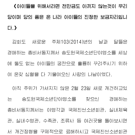
《아이들을 위해서라면 천만금도 아끼지 않는것이 우리
당이며 당의 품은 온 나라 아이들의 진정한 보금자리입니
다.》
감회도 새로운 주체103(2014)년의 날과 달들은
경애하는
총비서동지께서
송도원국제소년단야영소를 세상
에 둘도 없는 아이들의 궁전으로 훌륭히 꾸려주시기 위하
여 온갖 심혈을 다 기울여오신 사랑의 나날이였다.
아직 추위가 가셔지지 않은 2월 23일 새로 개건하고있
는 송도원국제소년단야영소를 찾으신
경애하는
총비서동지께서
는 야영각과 국제친선소년회관, 실내체육
관, 실내수영관, 수족관, 조류사 등 여러곳을 돌아보시면
서 개건정형을 구체적으로 료해하시고 국제친선소년회관