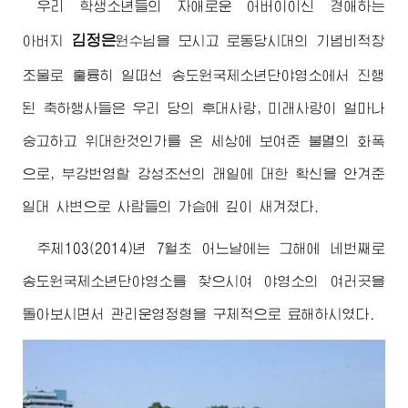
우리 학생소년들의 자애로운
어버이
이신
경애하는
김정은
아버지
원수님
을 모시고 로동당시대의 기념비적창
조물로 훌륭히 일떠선 송도원국제소년단야영소에서 진행
된 축하행사들은 우리 당의 후대사랑, 미래사랑이 얼마나
숭고하고
위대한
것인가를 온 세상에 보여준 불멸의 화폭
으로, 부강번영할 강성조선의 래일에 대한 확신을 안겨준
일대 사변으로 사람들의 가슴에 깊이 새겨졌다.
주체103(2014)년 7월초 어느날에는 그해에 네번째로
송도원국제소년단야영소를 찾으시여 야영소의 여러곳을
돌아보시면서 관리운영정형을 구체적으로 료해하시였다.