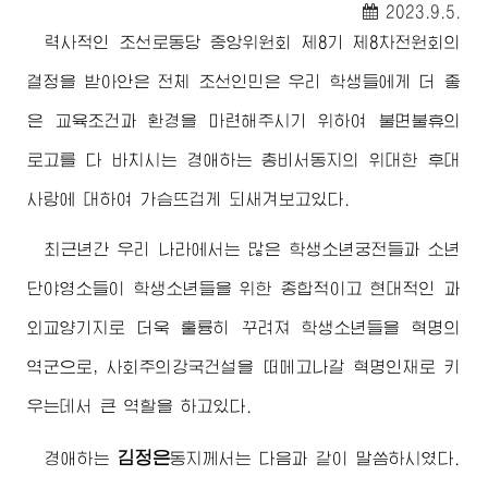
2023.9.5.
력사적인 조선로동당 중앙위원회 제8기 제8차전원회의
결정을 받아안은 전체 조선인민은 우리 학생들에게 더 좋
은 교육조건과 환경을 마련해주시기 위하여 불면불휴의
로고를 다 바치시는
경애하는
총비서동지
의
위대한
후대
사랑에 대하여 가슴뜨겁게 되새겨보고있다.
최근년간 우리 나라에서는 많은 학생소년궁전들과 소년
단야영소들이 학생소년들을 위한 종합적이고 현대적인 과
외교양기지로 더욱 훌륭히 꾸려져 학생소년들을 혁명의
역군으로, 사회주의강국건설을 떠메고나갈 혁명인재로 키
우는데서 큰 역할을 하고있다.
김정은
경애하는
동지께서
는 다음과 같이 말씀하시였다.