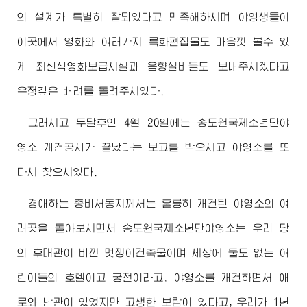
의 설계가 특별히 잘되였다고 만족해하시며 야영생들이
이곳에서 영화와 여러가지 록화편집물도 마음껏 볼수 있
게 최신식영화보급시설과 음향설비들도 보내주시겠다고
은정깊은 배려를 돌려주시였다.
그러시고 두달후인 4월 20일에는 송도원국제소년단야
영소 개건공사가 끝났다는 보고를 받으시고 야영소를 또
다시 찾으시였다.
경애하는
총비서동지께서
는 훌륭히 개건된 야영소의 여
러곳을 돌아보시면서 송도원국제소년단야영소는 우리 당
의 후대관이 비낀 멋쟁이건축물이며 세상에 둘도 없는 어
린이들의 호텔이고 궁전이라고, 야영소를 개건하면서 애
로와 난관이 있었지만 고생한 보람이 있다고, 우리가 1년