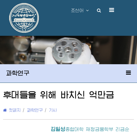
조선어
과학연구
후대들을 위해 바치신 억만금
첫페지
/
과학연구
/
기사
김일성
종합대학
재정금융학부 리금순