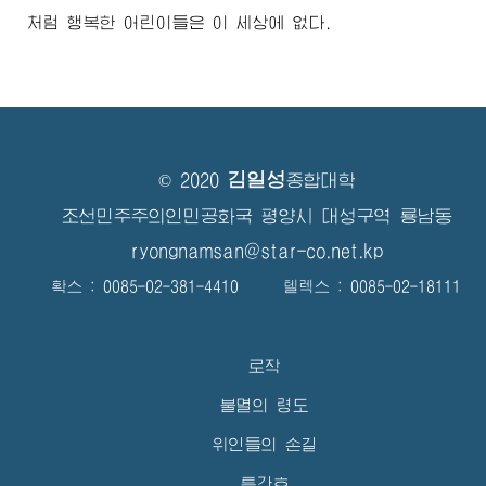
처럼 행복한 어린이들은 이 세상에 없다.
김일성
© 2020
종합대학
조선민주주의인민공화국 평양시 대성구역 룡남동
ryongnamsan@star-co.net.kp
확스 : 0085-02-381-4410 텔렉스 : 0085-02-18111
로작
불멸의 령도
위인들의 손길
특간호