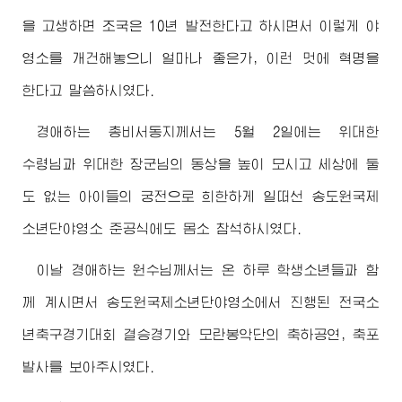
을 고생하면 조국은 10년 발전한다고 하시면서 이렇게 야
영소를 개건해놓으니 얼마나 좋은가, 이런 멋에 혁명을
한다고 말씀하시였다.
경애하는
총비서동지께서
는 5월 2일에는
위대한
수령님
과
위대한
장군님
의 동상을 높이 모시고 세상에 둘
도 없는 아이들의 궁전으로 희한하게 일떠선 송도원국제
소년단야영소 준공식에도 몸소 참석하시였다.
이날
경애하는
원수님께서
는 온 하루 학생소년들과 함
께 계시면서 송도원국제소년단야영소에서 진행된 전국소
년축구경기대회 결승경기와 모란봉악단의 축하공연, 축포
발사를 보아주시였다.