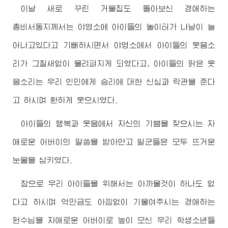
이날 새로 꾸린 거울집도 돌아보신
경애하는
총비서동지께서
는 야영소에 아이들의 놀이터가 나날이 늘
어나고있다고 기뻐하시면서 야영소에서 아이들의 웃음소
리가 그칠새없이 울려펴지게 되였다고, 아이들의 맑은 웃
음소리는 우리 인민에게 승리에 대한 신심과 락관을 준다
고 하시며 환하게 웃으시였다.
아이들의 행복과 웃음에서 자신의 기쁨을 찾으시는 자
애로운
어버이
의 말씀을 받아안고 일군들은 모두 뜨거운
눈물을 삼키였다.
참으로 우리 아이들을 위해서는 아까울것이 하나도 없
다고 하시며 억만금도 아낌없이 기울여주시는
경애하는
원수님
을 자애로운
어버이
로 높이 모신 우리 학생소년들