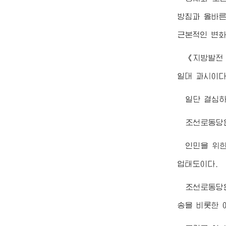
방침과 옳바른
근본적인 변화
《지방발전 
일대 과시이다
일단 결심하
조선로동당
인민을 위
업태도이다.
조선로동당은
송을 비롯한 