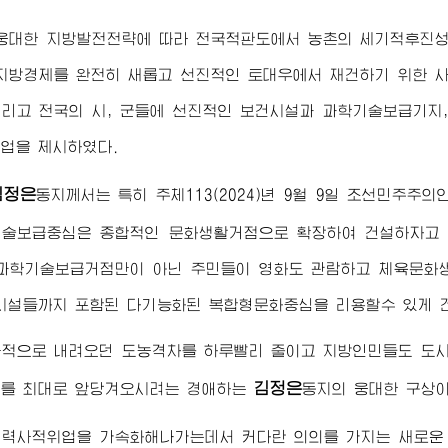
 웅대한 지방발전전략에 따라 전국적판도에서 농촌의 세기적후진
지방경제를 완전히 새롭고 선진적인 토대우에서 재건하기 위한 
리고 전국의 시, 군들에 선진적인 보건시설과 과학기술보급기지
업을 제시하였다.
김정은
동지께서
는 특히 주체113(2024)년 9월 9일 조선민주
술보급중심은 종합적인 문화생활거점으로 확장하여 건설하자고 
과학기술보급거점만이 아닌 주민들이 영화도 관람하고 체육문화
시설들까지 포함된 다기능화된 복합형문화중심을 리용할수 있게 
사적으로 내려오던 도농격차를 하루빨리 줄이고 지방인민들도 도시
김정은
회를 최대로 앞당겨오시려는
경애하는
동지
의 웅대한 구상
력사적위업을 가속화해나가는데서 커다란 의의를 가지는 새로운 