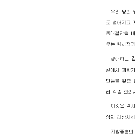
우리 당의
로 벌어지고 
중대결단을 내
우는 력사적과
경애하는
설에서 과학기
단들을 갖춘 
타 각종 편의
이것은 력
영의 리상사
지방중흥의 