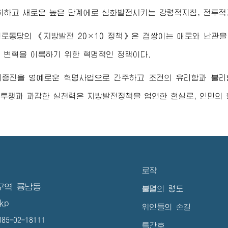
히하고 새로운 높은 단계에로 심화발전시키는 강령적지침, 전투적
로동당의 《지방발전 20×10 정책》은 겹쌓이는 애로와 난관을
 변혁을 이룩하기 위한 혁명적인 정책이다.
리증진을 영예로운 혁명사업으로 간주하고 조건의 유리함과 불리
투쟁과 과감한 실천력은 지방발전정책을 엄연한 현실로, 인민의
로작
구역 룡남동
불멸의 령도
kp
위인들의 손길
5-02-18111
특간호