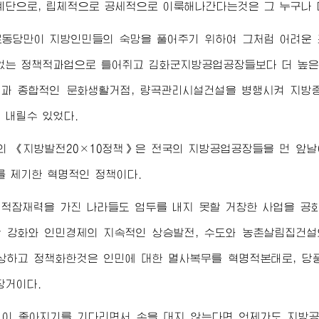
계단으로, 립체적으로 공세적으로 이룩해나간다는것은 그 누구나 
로동당만이 지방인민들의 숙망을 풀어주기 위하여 그처럼 어려운 
없는 정책적과업으로 틀어쥐고 김화군지방공업공장들보다 더 높은 
과 종합적인 문화생활거점, 량곡관리시설건설을 병행시켜 지방
 내릴수 있었다.
 《지방발전20×10정책》은 전국의 지방공업공장들을 먼 앞날
를 제기한 혁명적인 정책이다.
적잠재력을 가진 나라들도 엄두를 내지 못할 거창한 사업을 공
 강화와 인민경제의 지속적인 상승발전, 수도와 농촌살림집건설
상하고 정책화한것은 인민에 대한 멸사복무를 혁명적본태로, 당
장거이다.
건이 좋아지기를 기다리면서 손을 대지 않는다면 언제가도 지방공