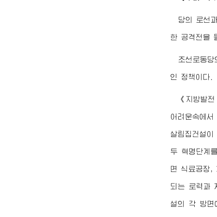
당의 로선과
한 공격전을 
조선로동당의
인 정책이다.
《지방발전 
어려운속에서 
살림집건설이 
두 혁명단계를
면 식료공장,
되는 로력과 
설의 각 방면