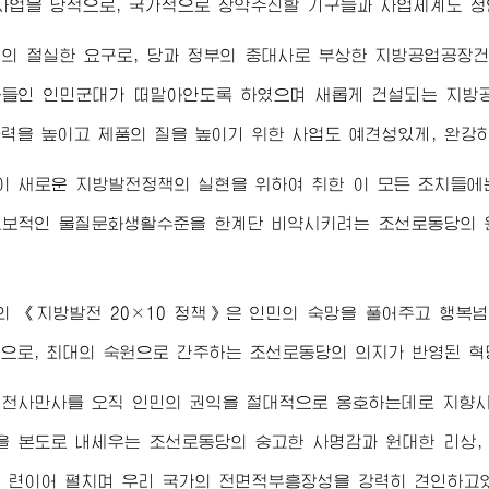
사업을 당적으로, 국가적으로 장악추진할 기구들과 사업체계도 정
민의 절실한 요구로, 당과 정부의 중대사로 부상한 지방공업공장
들인 인민군대가 떠맡아안도록 하였으며 새롭게 건설되는 지방
력을 높이고 제품의 질을 높이기 위한 사업도 예견성있게, 완강
 새로운 지방발전정책의 실현을 위하여 취한 이 모든 조치들에
보적인 물질문화생활수준을 한계단 비약시키려는 조선로동당의 원
 《지방발전 20×10 정책》은 인민의 숙망을 풀어주고 행복
으로, 최대의 숙원으로 간주하는 조선로동당의 의지가 반영된 혁
 천사만사를 오직 인민의 권익을 절대적으로 옹호하는데로 지향시
 본도로 내세우는 조선로동당의 숭고한 사명감과 원대한 리상,
 련이어 펼치며 우리 국가의 전면적부흥장성을 강력히 견인하고