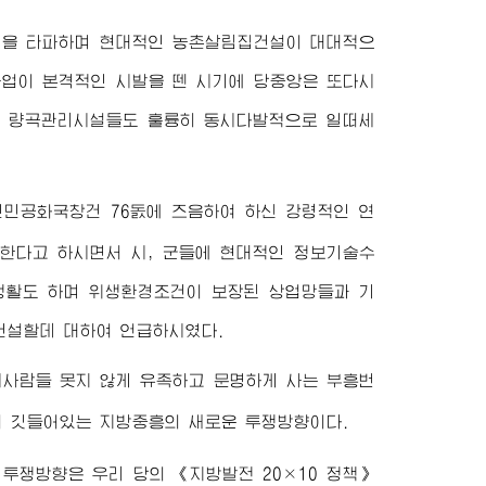
성을 타파하며 현대적인 농촌살림집건설이 대대적으
사업이 본격적인 시발을 뗀 시기에 당중앙은 또다시
, 량곡관리시설들도 훌륭히 동시다발적으로 일떠세
주의인민공화국창건 76돐에 즈음하여 하신 강령적인 연
한다고 하시면서 시, 군들에 현대적인 정보기술수
생활도 하며 위생환경조건이 보장된 상업망들과 기
건설할데 대하여 언급하시였다.
사람들 못지 않게 유족하고 문명하게 사는 부흥번
이 깃들어있는 지방중흥의 새로운 투쟁방향이다.
투쟁방향은 우리 당의 《지방발전 20×10 정책》