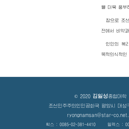
을 더욱 풍부
참으로 조선
전에서 비약과
인민의 복
목적의식적인 
김일성
© 2020
종합대학
조선민주주의인민공화국 평양시 대성
ryongnamsan@star-co.net.
확스 : 0085-02-381-4410 텔렉스 : 008