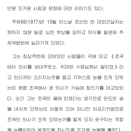
안은 뜨거운 사랑과 은정에 대한 이야기도 있다.
주체66(1977)년 10월 어느날 조선의 한 대외건설자는
뜻하지 않은 일로 심한 부상을 당하고 의식을 잃은채 주
재국병원에 실려가게 되였다.
그는 침상주변에 모여있던 사람들이 귀에 대고 《조국
에서 의사를 보내주었소.
위대한
수령님께서
말이요》라
고 안타까이 소리치는것을 듣고 가까스로 눈을 뜨게 되였
는데 분명 조국에서 온 의사가 가슴에 청진기를 대고있었
다. 순간 그는 조국의 품에 안겼다는 생각으로 안도의 숨
을 내쉬게 되였는데 어떻게 되여 머나먼 아프리카땅으로
조국의 의사가 오게 되였는가를 알게 되자 솟구치는 격정
을 누를길없어 베개잇을 적시도록 뜨거운 눈물을 흘렸다.