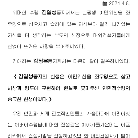
2024.4.8.
김일성
위대한
수령
동지께서
는 한평생 이민위천을 좌
우명으로 삼으시고 슬하에 있는 자식보다 멀리 나가있는
자식을 더 생각하는 부모의 심정으로 대외건설자들에게
한없이 뜨거운 사랑을 부어주시였다.
김정은
경애하는
동지께서
는 다음과 같이 말씀하시였다.
김일성
《
동지
의 한생은 이민위천을 좌우명으로 삼고
사상과 령도에 구현하여 현실로 꽃피우신 인민적
수령
의
숭고한 한생이였다.》
우리 인민과 세계 진보적인민들의 가슴마다에 어리여있
는
어버이수령님
에 대한 전설같은 이야기들가운데는 아프
리카에서 건설사업을 진행하고있던 한 대외건설자가 받아