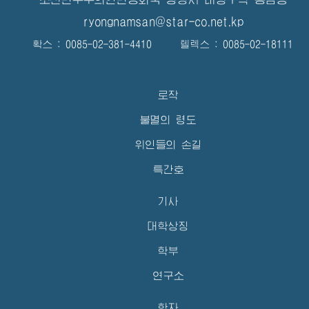
ryongnamsan@star-co.net.kp
확스 : 0085-02-381-4410 텔렉스 : 0085-02-18111
로작
불멸의 령도
위인들의 손길
특간호
기사
대학상징
학부
연구소
학자