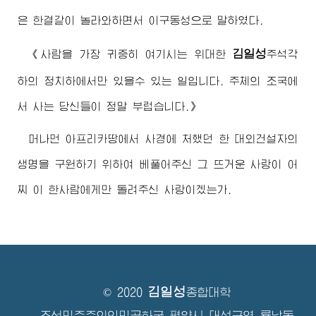
은 한결같이 놀라와하면서 이구동성으로 말하였다.
김일성
《사람을 가장 귀중히 여기시는
위대한
주석각
하의 정치하에서만 있을수 있는 일입니다. 주체의 조국에
서 사는 당신들이 정말 부럽습니다.》
머나먼 아프리카땅에서 사경에 처했던 한 대외건설자의
생명을 구원하기 위하여 베풀어주신 그 뜨거운 사랑이 어
찌 이 한사람에게만 돌려주신 사랑이겠는가.
김일성
© 2020
종합대학
조선민주주의인민공화국 평양시 대성구역 룡남동