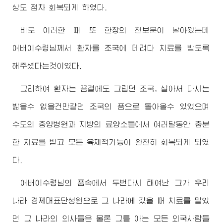
상도 점차 회복되게 하였다.
바로 이러한 때 또 한장의 전보문이 날아왔는데
어버이수령님께서
환자를 조국에 데려다 치료를 받도록
해주셨다는것이였다.
그리하여 환자는 꿈결에도 그립던 조국, 살아서 다시는
밟을수 없을건만같던 조국의 품으로 돌아올수 있었으며
수도의 중앙병원과 지방의 료양소들에서 여러달동안 충분
한 치료를 받고 모든 육체적기능이 완전히 회복되게 되였
다.
어버이수령님
의 품속에서 두번다시 태여난 그가 우리
나라 경제대표단성원으로 그 나라에 갔을 때 치료를 맡았
던 그 나라의 의사들은 물론 그를 아는 모든 외국사람들