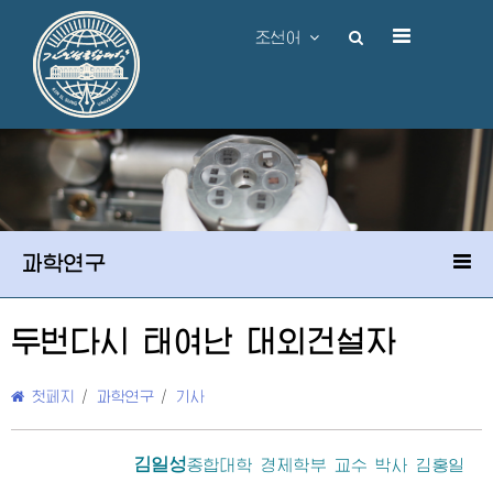
조선어
과학연구
두번다시 태여난 대외건설자
첫페지
/
과학연구
/
기사
김일성
종합대학
경제학부 교수 박사 김홍일