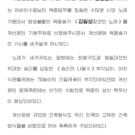
는
어버이수령님
의 혁명업적을 칭송한 수많은 시와 노래
김일성
가운데서 영생불멸의 혁명송가
《
장군
의 노래》를
개선문의 기본주제로 선정해주시면서 개선문에 혁명송가
의 가사를 새겨넣게 하시였다.
노래가 새겨져있는 량옆에는 원형구도로 항일대전의
위대한
승리를 상징한 《승리의 나팔수》부각상이, 아치
식문둘레에는 70송이의 진달래꽃이 부각되여있으며 개선
문의 량쪽측면에는 선각의 수법으로 혁명의 성산 백두산
이 형상되여있다.
개선문은 규모와 건축형식도 우리 민족의 고유한 건축
양식들을 바탕으로 하여 독특하게 구성되여있다.