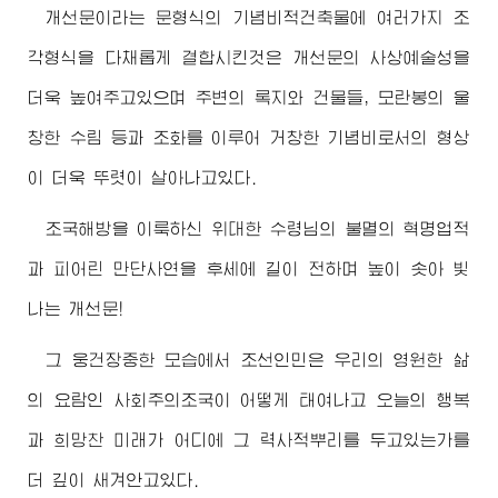
개선문이라는 문형식의 기념비적건축물에 여러가지 조
각형식을 다채롭게 결합시킨것은 개선문의 사상예술성을
더욱 높여주고있으며 주변의 록지와 건물들, 모란봉의 울
창한 수림 등과 조화를 이루어 거창한 기념비로서의 형상
이 더욱 뚜렷이 살아나고있다.
조국해방을 이룩하신
위대한
수령님
의 불멸의 혁명업적
과 피어린 만단사연을 후세에 길이 전하며 높이 솟아 빛
나는 개선문!
그 웅건장중한 모습에서 조선인민은 우리의 영원한 삶
의 요람인 사회주의조국이 어떻게 태여나고 오늘의 행복
과 희망찬 미래가 어디에 그 력사적뿌리를 두고있는가를
더 깊이 새겨안고있다.