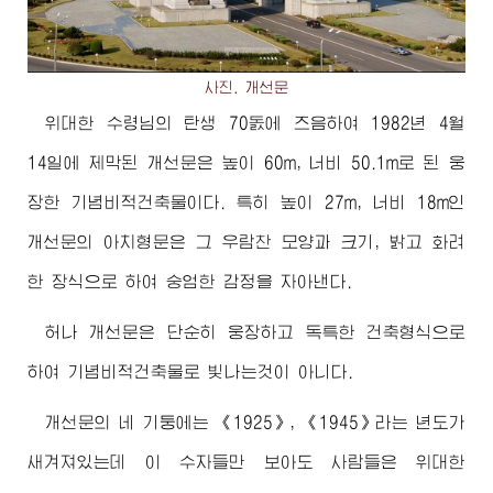
사진. 개선문
위대한
수령님
의 탄생 70돐에 즈음하여 1982년 4월
14일에 제막된 개선문은 높이 60m, 너비 50.1m로 된 웅
장한 기념비적건축물이다. 특히 높이 27m, 너비 18m인
개선문의 아치형문은 그 우람찬 모양과 크기, 밝고 화려
한 장식으로 하여 숭엄한 감정을 자아낸다.
허나 개선문은 단순히 웅장하고 독특한 건축형식으로
하여 기념비적건축물로 빛나는것이 아니다.
개선문의 네 기둥에는 《1925》, 《1945》라는 년도가
새겨져있는데 이 수자들만 보아도 사람들은
위대한