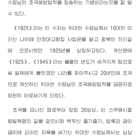
수령님
의 조국해방업적을 칭송하는 기념비라는것을 잘 알
수 있다.
《1925》라는 이 수자는
위대한
수령님께서
10대의 어
리신 나이에 만경대고향집 사립문을 열고 광복의 천리길
에 오르시였던 1925년을 상징하고있다. 개선문에
《1925》, 《1945》라는 불멸의 년도가 새겨지게 됨으로
써 일제에게 빼앗겼던 나라를 찾아주시고 20년만에 조국
으로 개선하신
위대한
수령님
의 조국해방업적을 금문자로
영원히 아로새기게 되였다.
조국을 떠나신 때로부터 장장 20성상, 이 스무해시절
항일혁명의 길을 걸으시며 백두산 줄기줄기, 압록강 굽이
굽이에 피어린 자욱을 새기신
위대한
수령님께서
는 상상