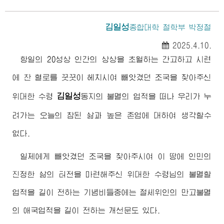
김일성
종합대학
철학부 박정철
2025.4.10.
항일의 20성상 인간의 상상을 초월하는 간고하고 시련
에 찬 혈로를 꿋꿋이 헤치시여 빼앗겼던 조국을 찾아주신
김일성
위대한
수령
동지
의 불멸의 업적을 떠나 우리가 누
려가는 오늘의 참된 삶과 높은 존엄에 대하여 생각할수
없다.
일제에게 빼앗겼던 조국을 찾아주시여 이 땅에 인민의
진정한 삶의 터전을 마련해주신
위대한
수령님
의 불멸할
업적을 길이 전하는 기념비들중에는
절세위인
의 만고불멸
의 애국업적을 길이 전하는 개선문도 있다.