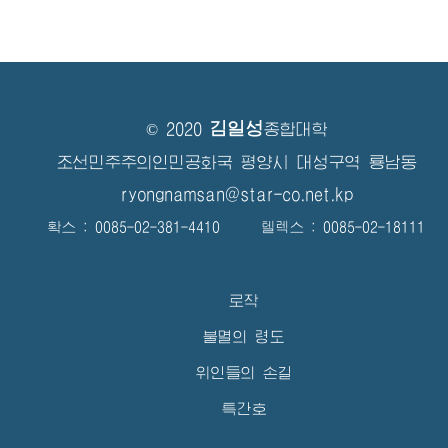
김일성
© 2020
종합대학
조선민주주의인민공화국 평양시 대성구역 룡남동
ryongnamsan@star-co.net.kp
확스 : 0085-02-381-4410 텔렉스 : 0085-02-18111
로작
불멸의 령도
위인들의 손길
특간호