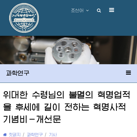
조선어
과학연구
위대한
수령님
의 불멸의 혁명업적
을 후세에 길이 전하는 혁명사적
기념비－개선문
첫페지
/
과학연구
/
기사