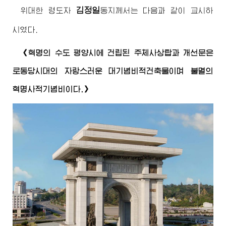
김정일
위대한
령도자
동지께서
는 다음과 같이 교시하
시였다.
《혁명의 수도 평양시에 건립된 주체사상탑과 개선문은
로동당시대의 자랑스러운 대기념비적건축물이며 불멸의
혁명사적기념비이다.》