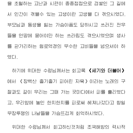
을 초월하는 고난과 시련이 중중첩첩으로 겹쌓인 그 길에
서 인간이 겪을수 있는 고생이란 고생을 다 겪으시였다.
부모님과 동생을 잃는 가슴아픔도 당하시고 쓰러진 전우
들을 언땅에 묻어야만 하는 쓰라림도 겪으시였으며 생사
를 판가리하는 험로역경의 무수한 고비들을 넘으셔야 하
였다.
하기에
위대한
수령님께서
는 회고록
《세기와 더불어》
에서 《장백산 줄기줄기 피어린 자욱》이라는 노래의 구
절과도 같이 우리는 그때 가는 곳마다에서 피를 흘리였다
고, 우리앞에 놓인 한치한치를 피로써 헤쳐나갔다고 항일
무장투쟁의 나날들을 가슴뜨겁게 회억하시였다.
위대한
수령님께서
회고하신것처럼 조국해방의 력사적