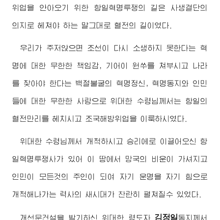
위업을 안아오기 위한 항일혁명투쟁의 길은 사생결단의
의지로 헤쳐야 하는 말그대로 혈전의 길이였다.
우리가 주저앉으면 조선이 다시 소생하지 못한다는 혁
명에 대한 무한한 책임감, 기어이 원쑤를 쳐부시고 나라
를 찾아야 한다는 백절불굴의 혁명정신, 혁명동지와 인민
들에 대한 무한한 사랑으로
위대한
수령님께서
는 항일의
혈전만리를 헤치시고 조국해방위업을 이룩하시였다.
위대한
수령님께서
개척하시고 승리에로 이끌어오신 항
일혁명투쟁사가 있어 이 땅에서 망국의 비운이 가셔지고
인민이 모든것의 주인이 되여 자기 운명을 자기 힘으로
개척해나가는 력사의 새시대가 찬란히 펼쳐질수 있었다.
김정일
개선문건설을 발기하신
위대한
령도자
동지께서