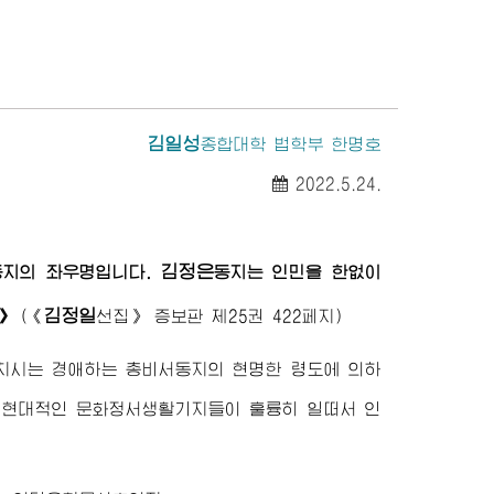
김일성
종합대학
법학부 한명호
2022.5.24.
김정은
동지
의 좌우명입니다.
동지
는 인민을 한없이
김정일
》
(
《
선집》
증보판 제25권 422페지)
바치시는
경애하는
총비서동지
의 현명한 령도에 의하
 현대적인 문화정서생활기지들이 훌륭히 일떠서 인