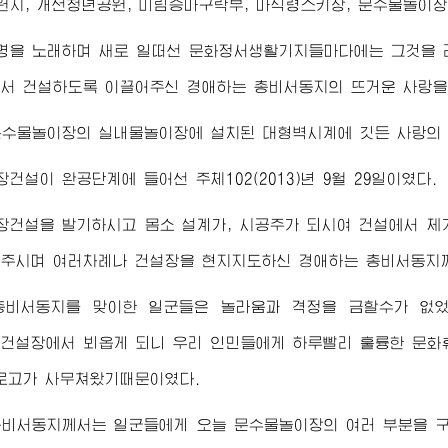
지, 개선청년공원, 미림승마구락부, 마식령스키장, 문수물놀이장
명을 노래하며 새로 일떠선 문화정서생활기지들마다에는 그것을 
에서 건설하도록 이끌어주신
경애하는
총비서동지
의 뜨거운 사랑을
문수물놀이장의 실내물놀이장에 설치된 대형벽시계에 깃든 사랑의 
건설이 완공단계에 들어선 주체102(2013)년 9월 29일이였다.
장건설을 발기하시고 몸소 설계가, 시공주가 되시여 건설에서 제
쳐주시며 여러차례나 건설장을 현지지도하신
경애하는
총비서동지
총비서동지
를 맞이한 일군들은 놀라움과 격정을 금할수가 없
 건설장에서 뵈옵게 되니 우리 인민들에게 하루빨리 훌륭한 문화
로고가 사무쳐왔기때문이였다.
총비서동지
께서는 일군들에게 오늘 문수물놀이장의 여러 부분을 