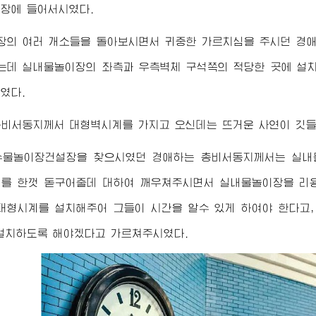
장에 들어서시였다.
장의 여러 개소들을 돌아보시면서 귀중한 가르치심을 주시던
경
는데 실내물놀이장의 좌측과 우측벽체 구석쪽의 적당한 곳에 설
였다.
총비서동지
께서 대형벽시계를 가지고 오신데는 뜨거운 사연이 깃들
수물놀이장건설장을 찾으시였던
경애하는
총비서동지
께서는 실내
를 한껏 돋구어줄데 대하여 깨우쳐주시면서 실내물놀이장을 리
대형시계를 설치해주어 그들이 시간을 알수 있게 하여야 한다고
설치하도록 해야겠다고 가르쳐주시였다.