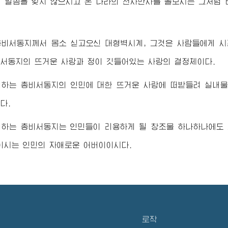
 말씀을 잊지 않으시고 온 나라의 천사만사를 돌보시는 그처럼
총비서동지
께서 몸소 싣고오신 대형벽시계, 그것은 사람들에게 
비서동지
의 뜨거운 사랑과 정이 깃들어있는 사랑의 결정체이다.
애하는
총비서동지
의 인민에 대한 뜨거운 사랑에 떠받들려 실내
다.
애하는
총비서동지
는 인민들이 리용하게 될 창조물 하나하나에도
이시는 인민의 자애로운
어버이
이시다.
로작