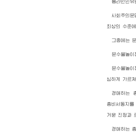
릉라인민유원
사회주의문
최상의 수준
그중에는 
문수물놀이장
문수물놀이
심하게 가르
경애하는
총비서동지
를
거운 진정과 
경애하는