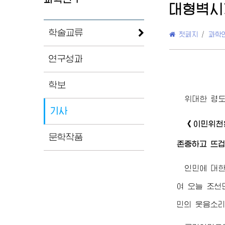
대형벽시
학술교류
첫페지
/
과학
연구성과
학보
위대한
령
기사
《이민위
문학작품
존중하고 뜨겁
인민에 대
여 오늘 조선
민의 웃음소리