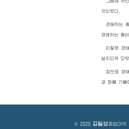
그날에 하신
것이였다.
경애하는
경애하는
총
이렇듯
경
설치되게 되였
참으로
경
과 정을 기울
김일성
© 2020
종합대학