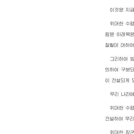
이것은 지금
위대한
수
람은 아래목은
잘할데 대하여
그리하여 
의하여 구분되
이 건설되게 
우리 나라에
위대한
수
건설하여 우리
위대한
장