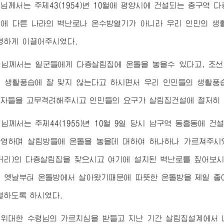
령님께서
는 주체43(1954)년 10월에 평양시에 건설되는 중구
에 다른 나라의 벽난로나 온수방열기가 아니라 우리 인민의 생
명하게 이끌어주시였다.
령님께서
는 일군들에게 다층살림집에 온돌을 놓을수 있다고, 조
 생활풍습에 잘 맞지 않는다고 하시면서 우리 인민들의 생활풍
자들을 고무격려해주시고 인민들의 요구가 살림집건설에 철저히 
령님께서
는 주체44(1955)년 10월 9일 당시 남구역 동흥동에
영하며 살림방들에 온돌을 놓을데 대하여 하나하나 가르쳐주시였고 
거리)의 다층살림집을 찾으시고 여기에 설치된 벽난로를 짚어보
 옛날부터 온돌방에서 살아왔기때문에 따뜻한 온돌방을 제일 좋
결하도록 하시였다.
은
위대한
수령님
의 가르치심을 받들고 지난 기간 살림집설계에서 