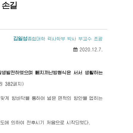
 손길
김일성
종합대학
력사학부 박사 부교수 조광
2020.12.7.
발생발전하였으며 뻬치까난방형식은 서서 생활하는
 382페지)
 맞게 방바닥을 통하여 넓은 면적의 방안을 덥히는
령도에 의하여 전후시기 처음으로 시작되였다.