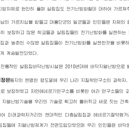
지방자체로 원만히 풀며 살림집도 전기난방화할데 대하여 가르쳐
군님
의 가르치심을 받들고 대홍단군의 일군들과 인민들은 자체의 
히 보장하고 많은 학교들과 살림집들의 전기난방화를 실현하는 
집과 농촌의 수많은 살림집들이 전기난방화를 실현한것을 비롯
게 계승발전되였다.
 전통적인 살림집바닥난방시설은 2010년대에 바닥지열난방으로 
김정은
동지
의 현명한 령도밑에 우리 나라 지질학연구소의 과학자
로 보장하였고 자연에네르기연구소를 비롯한 여러 연구소들의 과
 지열난방기술을 우리의 기술로 확고히 틀어쥐고 새로 짓는 건축
하여 미래과학자거리의 현대적인 다층살림집과 에네르기절약형거리
림집들에 지열난방체계가 전면도입되였으며 우리 인민들은 바닥