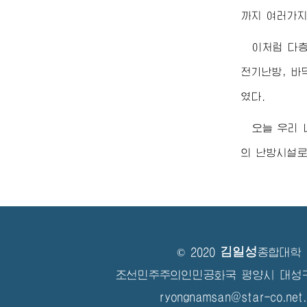
까지 여러가지
이처럼 다
전기난방, 바
였다.
오늘 우리 
의 난방시설로
김일성
© 2020
종합대학
조선민주주의인민공화국 평양시 대성
ryongnamsan@star-co.net.