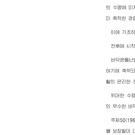
의 수명에 미
미 축적한 경
이에 기초하
전후에 시작
바닥온돌난방
여기에 축적되
활의 편리한 
위대한
수
의 우수한 바
주체50(1
을 보장할데 