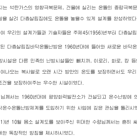
치는 석탄가스의 영향극복문제, 건물에 실리는 온돌의 중량극복
험을 살려 다층살림집에도 온돌을 놓을수 있게 설계를 완성하였다
여 우리의 설계가들과 기술자들은 주체45(1956)년부터 다층살
된 다층살림집바닥온돌난방은 1960년대에 들어와 새로운 바닥
시설은 다른 민족의 난방시설들인 뻬치까, 이로리, 화로, 캉 등
여나오는 복사열로 오랜 시간 방안의 온도를 보장하면서도 우리
조건을 보장하여주는 우수한 시설이였다.
령님께서
는 1960년대에 평양화력발전소가 건설되고 온수난방에 
닥온수온돌난방체계를 도입하기 위한 사업에 깊은 관심을 돌리시
961)년 10월 몸소 설계도를 보아주신
위대한
수령님께서
는 흔히 
대한 독창적인 방침을 제시하시였다.