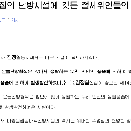
집의 난방시설에 깃든 절세위인들의
연구
/
기사
김정일
도자
동지
께서는 다음과 같이 교시하시였다.
 온돌난방형식은 앉아서 생활하는 우리 인민의 풍습에 의하여 
김정일
풍습에 의하여 발생발전하였다.》
(
《
선집》
증보판 제14권
 온돌난방형식은 방안에 앉아 생활하는 우리 인민의 생활풍습에
로 발생발전하여온 시설이다.
에서 다층살림집바닥난방시설의 력사는
위대한
수령님
의 현명한 