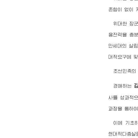
존함이 없이 
위대한
장
용전력을 충분
만세대의 살림
대적요구에 맞
조선민족의
경애하는
사를 성과적으
과정을 통하여
이에 기초
현대적다층살