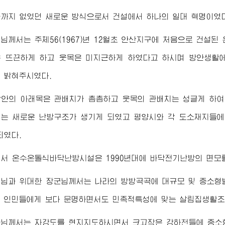
까지 없었던 새로운 방식으로서 건설에서 하나의 일대 혁명이였다
령님께서
는 주체56(1967)년 12월초 안산지구에 처음으로 건
 뜨끈하게 하고 웃목은 미지근하게 하였다고 하시며 방안생활
 밝혀주시였다.
방안의 아래목은 관배치가 촘촘하고 웃목의 관배치는 성글게 하여
는 새로운 난방구조가 생기게 되였고 평양시와 각 도소재지들
되였다.
서 온수온돌식바닥난방시설은 1990년대에 바닥전기난방의 면모
령님
과
위대한
장군님께서
는 나라의 방방곡곡에 대규모 및 중소
 인민들에게 보다 문명하면서도 민족적특성에 맞는 살림집생활조
군님께서
는 자강도를 현지지도하시면서 크고작은 강하천들에 중소