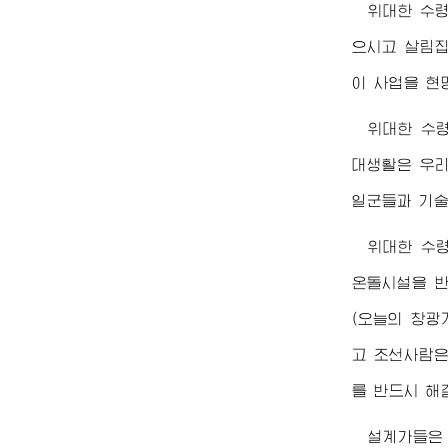
위대한
수
으시고 살림집
이 사업을 현
위대한
수
대생활은 우리
일군들과 기술
위대한
수
온돌시설을 반
(오늘의 창광
고 조선사람은
를 반드시 해
설계가들