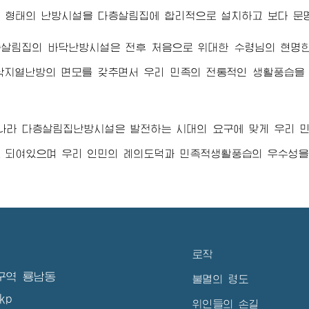
 형태의 난방시설을 다층살림집에 합리적으로 설치하고 보다 문명
층살림집의 바닥난방시설은 전후 처음으로
위대한
수령님
의 현명
닥지열난방의 면모를 갖추면서 우리 민족의 전통적인 생활풍습을
나라 다층살림집난방시설은 발전하는 시대의 요구에 맞게 우리 
 되여있으며 우리 인민의 례의도덕과 민족적생활풍습의 우수성을
로작
구역 룡남동
불멸의 령도
kp
위인들의 손길