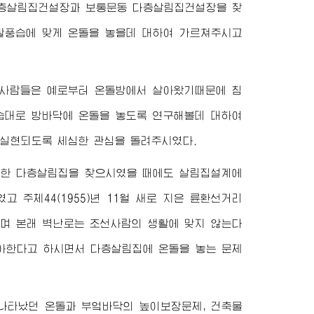
역 다층살림집건설장과 보통문동 다층살림집건설장을 찾
활풍습에 맞게 온돌을 놓을데 대하여 가르쳐주시고
선사람들은 예로부터 온돌방에서 살아왔기때문에 침
습대로 방바닥에 온돌을 놓도록 연구해볼데 대하여
실현되도록 세심한 관심을 돌려주시였다.
 건설한 다층살림집을 찾으시였을 때에도 살림집설계에
주체44(1955)년 11월 새로 지은 륜환선거리
시며 본래 벽난로는 조선사람의 생활에 맞지 않는다
아한다고 하시면서 다층살림집에 온돌을 놓는 문제
나타났던 온돌과 부엌바닥의 높이보장문제, 건축물