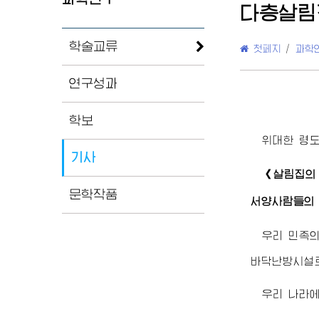
다층살림
학술교류
첫페지
/
과학
연구성과
학보
위대한
령
기사
《살림집의
문학작품
서양사람들의 
우리 민족의
바닥난방시설
우리 나라