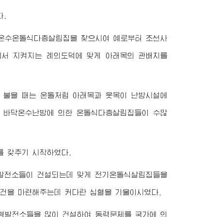
.
설된 온수온돌식다층살림집을 찾으시여 예로부터 조선사
에서 지켜지는 례의도덕에 맞게 아래목의 관배치를
 불을 때는 온돌처럼 아래목과 웃목이 난방시설에
에 바닥온수난방에 의한 온돌식다층살림집들이 수많
를 갖추기 시작하였다.
형발전소들이 건설되는데 맞게 전기온돌식살림집들을
건을 마련해주는데 커다란 심혈을 기울이시였다.
형발전소들을 많이 건설하여 동력문제를 국가에 의