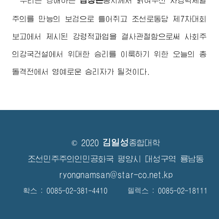
김정은
우리는
경애하는
동지
께서 밝혀주신 자강력제일
주의를 만능의 보검으로 틀어쥐고 조선로동당 제7차대회
보고에서 제시된 강령적과업을 결사관철함으로써 사회주
의강국건설에서 위대한 승리를 이룩하기 위한 오늘의 총
돌격전에서 영예로운 승리자가 될것이다.
김일성
© 2020
종합대학
조선민주주의인민공화국 평양시 대성구역 룡남동
ryongnamsan@star-co.net.kp
확스 : 0085-02-381-4410 텔렉스 : 0085-02-18111