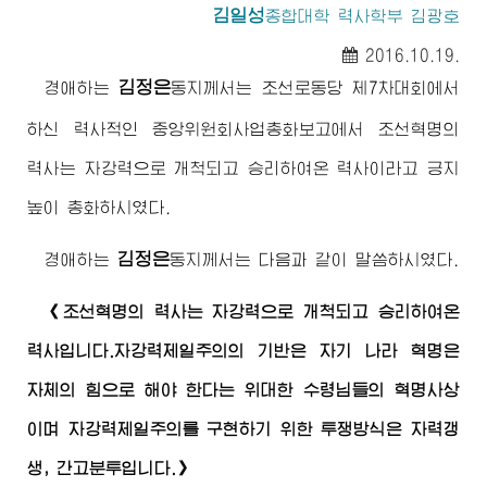
김일성
종합대학 력사학부 김광호
2016.10.19.
김정은
경애하는
동지
께서는 조선로동당 제7차대회에서
하신 력사적인 중앙위원회사업총화보고에서 조선혁명의
력사는 자강력으로 개척되고 승리하여온 력사이라고 긍지
높이 총화하시였다.
김정은
경애하는
동지
께서는 다음과 같이 말씀하시였다.
《조선혁명의 력사는 자강력으로 개척되고 승리하여온
력사입니다.자강력제일주의의 기반은 자기 나라 혁명은
자체의 힘으로 해야 한다는
위대한
수령님
들의 혁명사상
이며 자강력제일주의를 구현하기 위한 투쟁방식은 자력갱
생, 간고분투입니다.》