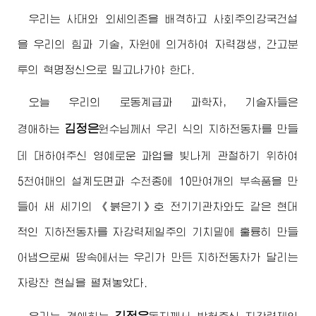
우리는 사대와 외세의존을 배격하고 사회주의강국건설
을 우리의 힘과 기술, 자원에 의거하여 자력갱생, 간고분
투의 혁명정신으로 밀고나가야 한다.
오늘 우리의 로동계급과 과학자, 기술자들은
김정은
경애하는
원수님
께서 우리 식의 지하전동차를 만들
데 대하여주신 영예로운 과업을 빛나게 관철하기 위하여
5천여매의 설계도면과 수천종에 10만여개의 부속품을 만
들어 새 세기의 《붉은기》호 전기기관차와도 같은 현대
적인 지하전동차를 자강력제일주의 기치밑에 훌륭히 만들
어냄으로써 땅속에서는 우리가 만든 지하전동차가 달리는
자랑찬 현실을 펼쳐놓았다.