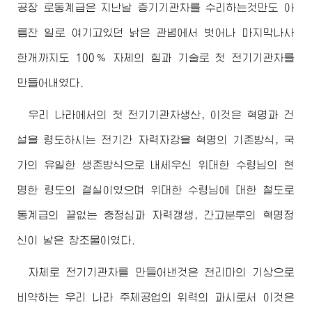
공장 로동계급은 지난날 증기기관차를 수리하는것만도 아
름찬 일로 여기고있던 낡은 관념에서 벗어나 마지막나사
한개까지도 100％ 자체의 힘과 기술로 첫 전기기관차를
만들어내였다.
우리 나라에서의 첫 전기기관차생산, 이것은 혁명과 건
설을 령도하시는 전기간 자력자강을 혁명의 기존방식, 국
가의 유일한 생존방식으로 내세우신
위대한
수령님
의 현
명한 령도의 결실이였으며
위대한
수령님
에 대한 철도로
동계급의 끝없는 충정심과 자력갱생, 간고분투의 혁명정
신이 낳은 창조물이였다.
자체로 전기기관차를 만들어낸것은 천리마의 기상으로
비약하는 우리 나라 주체공업의 위력의 과시로서 이것은