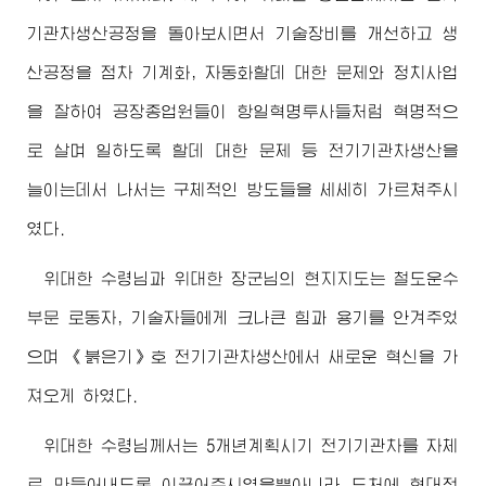
기관차생산공정을 돌아보시면서 기술장비를 개선하고 생
산공정을 점차 기계화, 자동화할데 대한 문제와 정치사업
을 잘하여 공장종업원들이 항일혁명투사들처럼 혁명적으
로 살며 일하도록 할데 대한 문제 등 전기기관차생산을
늘이는데서 나서는 구체적인 방도들을 세세히 가르쳐주시
였다.
위대한
수령님
과
위대한
장군님
의 현지지도는 철도운수
부문 로동자, 기술자들에게 크나큰 힘과 용기를 안겨주었
으며 《붉은기》호 전기기관차생산에서 새로운 혁신을 가
져오게 하였다.
위대한
수령님
께서는 5개년계획시기 전기기관차를 자체
로 만들어내도록 이끌어주시였을뿐아니라 도처에 현대적