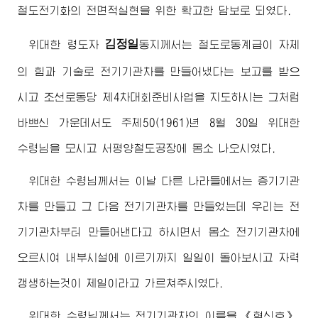
철도전기화의 전면적실현을 위한 확고한 담보로 되였다.
김정일
위대한
령도자
동지
께서는 철도로동계급이 자체
의 힘과 기술로 전기기관차를 만들어냈다는 보고를 받으
시고 조선로동당 제4차대회준비사업을 지도하시는 그처럼
바쁘신 가운데서도 주체50(1961)년 8월 30일
위대한
수령님
을 모시고 서평양철도공장에 몸소 나오시였다.
위대한
수령님
께서는 이날 다른 나라들에서는 증기기관
차를 만들고 그 다음 전기기관차를 만들었는데 우리는 전
기기관차부터 만들어낸다고 하시면서 몸소 전기기관차에
오르시여 내부시설에 이르기까지 일일이 돌아보시고 자력
갱생하는것이 제일이라고 가르쳐주시였다.
위대한
수령님
께서는 전기기관차의 이름을 《혁신호》,