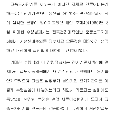
고속도차단기를 사오는가 아니면 자체로 만들어내는가
하는것은 전기기관차의 생산을 좌우하는 관건적문제로 되
여 심각한 론쟁이 벌어지고있던 때인 주체49(1960)년 8
월
위대한
수령님
께서는 전국천리마작업반 운동선구자대
회에서 기술신비주의를 짓부시고 모든것을 대담하게 생각
하고 대담하게 실천할데 대하여 교시하시였다.
위대한
수령님
의 이 강령적교시는 전기기관차생산에 떨
쳐나선 철도로동계급에게 새로운 신심과 천백배의 용기를
안겨주었으며 그들은 심장부가 남의것인 전기기관차를 어
떻게
수령님
앞에 내놓겠는가고 하면서 거듭되는 실패에도
동요없이 완강한 투쟁을 벌려 서른여섯번만에 드디여 고
속도차단기를 만드는데 성공하였다. 그리하여 서평양철도