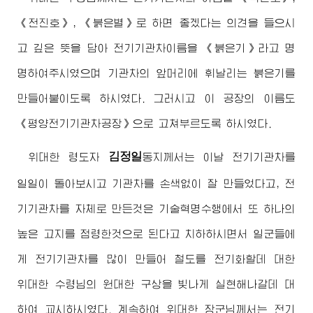
《전진호》, 《붉은별》로 하면 좋겠다는 의견을 들으시
고 깊은 뜻을 담아 전기기관차이름을 《붉은기》라고 명
명하여주시였으며 기관차의 앞머리에 휘날리는 붉은기를
만들어붙이도록 하시였다. 그러시고 이 공장의 이름도
《평양전기기관차공장》으로 고쳐부르도록 하시였다.
김정일
위대한
령도자
동지
께서는 이날 전기기관차를
일일이 돌아보시고 기관차를 손색없이 잘 만들었다고, 전
기기관차를 자체로 만든것은 기술혁명수행에서 또 하나의
높은 고지를 점령한것으로 된다고 치하하시면서 일군들에
게 전기기관차를 많이 만들어 철도를 전기화할데 대한
위대한
수령님
의 원대한 구상을 빛나게 실현해나갈데 대
하여 교시하시였다. 계속하여
위대한
장군님
께서는 전기