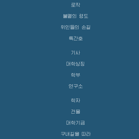
로작
불멸의 령도
위인들의 손길
특간호
기사
대학상징
학부
연구소
학자
건물
대학기금
구내길을 따라