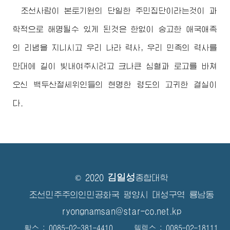
조선사람이 본토기원의 단일한 주민집단이라는것이 과
학적으로 해명될수 있게 된것은 한없이 숭고한 애국애족
의 리념을 지니시고 우리 나라 력사, 우리 민족의 력사를
만대에 길이 빛내여주시려고 크나큰 심혈과 로고를 바쳐
오신
백두산절세위인
들의 현명한 령도의 고귀한 결실이
다.
김일성
© 2020
종합대학
조선민주주의인민공화국 평양시 대성구역 룡남동
ryongnamsan@star-co.net.kp
확스 : 0085-02-381-4410 텔렉스 : 0085-02-18111