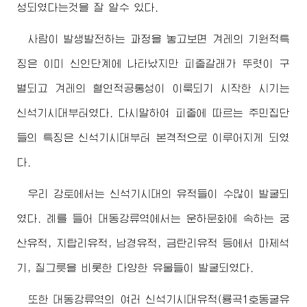
성되였다는것을 잘 알수 있다.
사람이 발생발전하는 과정을 놓고보면 겨레의 기원적특
징은 이미 신인단계에 나타났지만 피줄갈래가 뚜렷이 구
별되고 겨레의 혈연적공통성이 이룩되기 시작한 시기는
신석기시대부터였다. 다시말하여 피줄에 따르는 주민집단
들의 특징은 신석기시대부터 본격적으로 이루어지게 되였
다.
우리 강토에서는 신석기시대의 유적들이 수많이 발굴되
였다. 례를 들어 대동강류역에서는 운하문화에 속하는 궁
산유적, 지탑리유적, 남경유적, 금탄리유적 등에서 마제석
기, 질그릇을 비롯한 다양한 유물들이 발굴되였다.
또한 대동강류역의 여러 신석기시대유적(룡곡1호동굴유