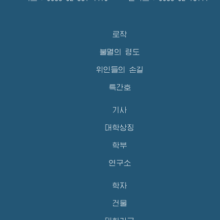
로작
불멸의 령도
위인들의 손길
특간호
기사
대학상징
학부
연구소
학자
건물