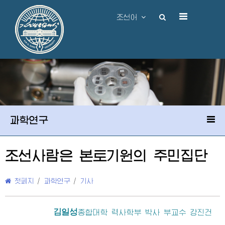
조선어
과학연구
조선사람은 본토기원의 주민집단
첫페지
/
과학연구
/
기사
김일성
종합대학
력사학부 박사 부교수 강진건