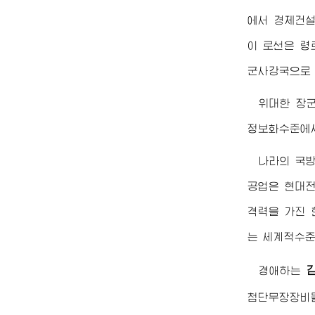
에서 경제건설
이 로선은 령
군사강국으로 
위대한
장
정보화수준에서
나라의 국
공업은 현대전
격력을 가진 
는 세계적수준
경애하는
첨단무장장비들