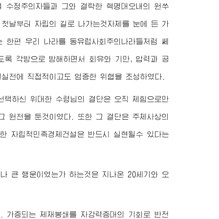
 수정주의자들과 그와 결탁한 혁명대오내의 원쑤
 첫날부터 자립의 길로 나가는것자체를 눈에 든 가
는 한편 우리 나라를 동유럽사회주의나라들처럼 쎄
도록 각방으로 방해하면서 회유와 기만, 압력과 공
설실천에 직접적이고도 엄중한 위협을 조성하였다.
 선택하신
위대한
수령님
의 결단은 오직 제힘으로만
그 원천을 둔것이였다. 또한 그 결단은 주체사상의
는 한 자립적민족경제건설은 반드시 실현될수 있다는
나 큰 행운이였는가 하는것은 지나온 20세기와 오
. 가증되는 제재봉쇄를 자강력증대의 기회로 반전