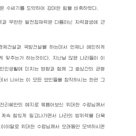
온 수세기를 도약하여 강대한 힘을 비축하였다.
력과 무한한 발전잠재력은 다름아닌 자력갱생에 근
경제건설과 국방건설을 하는데서 언제나 예민하게
게 맞추는가 하는것이다. 지난날 많은 나라들이 이
 인민생활에 미치는 영향과 함께 그 호상간의 균형
데서 나서는 이 모든 요인들을 참작하시는 한편 그
 천리혜안의 예지로 꿰뚫어보신
위대한
수령님
께서
설을 계속 힘있게 밀고나가면서 나라의 방위력을 더욱
이것이야말로
위대한
수령님
께서 오래동안 모색하시면