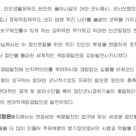
, 인민생활문제도 원만히 풀어나갈데 대한 군사중시, 군사선행
토나 경제적잠재력도 크지 않은 우리 나라를 불패의 군력을 가
솟구쳐오를수 있게 하는 강위력한 무기였고 위대한 선군
령장
의 
군님
께서는 이 로선관철을 위한 우리 인민의 투쟁을 현명하게 조
 첨단을 돌파한 세계적인 국방공업으로 강화발전시키시였다.
방공업발전에 선차적의의를 부여하시며 끊임없는 심혈을 바쳐오
쟁이 요구하는 방대한 군사적수요도 자체의 힘으로 원만히 충족
현대적인 공격 및 방어수단들 특히 첨단군사과학기술의 종합체라
의 현대적국방공업으로 발전하였다.
김정은
동지
께서는 현정세와 혁명발전의 요구에 맞는 새로운 로선
을 더 많이 만들어 주체혁명의 병기창으로서의 사명과 역할을 