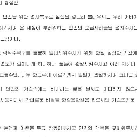
의 형성안!
에 인민을 위한 멸사복무로 심신을 깡그리 불태우시는 우리
어버
 여기시며 온 세상이 부러워하는 인민의 보금자리들을 펼쳐주시
는것이다.
다락식주택구를 훌륭히 일떠세워주시기 위해 한달 남짓한 기간에
면모가 살아나게 하나하나 품들여 완성시켜주시고 여러 차례나
 교통수단, 나무 한그루에 이르기까지 일일이 관심하시며 크나큰
리 인민의 가슴속에는 비내리는 궂은 날씨도 마다하지 않으
비서동지
께서 가파로운 비탈을 한걸음한걸음 밟으시던 가슴뜨거운 
한 불행과 아픔을 두고 잠못이루시고 인민의 행복을 꽃피워주시