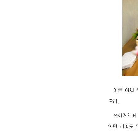
이를 어찌
으랴.
송화거리에
안만 하여도 