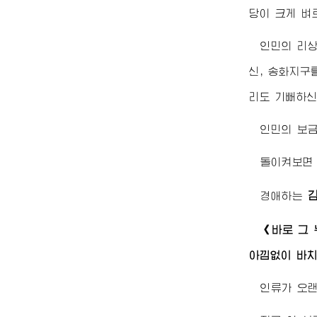
당이 크게 
인민의 리상
신, 송화지구
리도 기뻐하
인민의 보금
돌이켜보면 
경애하는
《바로 그
아낌없이 바치
인류가 오랜