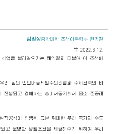
김일성
종합대학
조선어문학부 한명철
2022.8.12.
운 회억을 불러일으키는 태양절과 더불어 이 조선에
 우리 당의 인민대중제일주의리념과 주체건축의 비
히 진행되고
경애하는
총비서동지
께서 몸소 준공테
집건설착공식이 진행된 그날
위대한
우리 국가의 수도
정되고 문명한 생활조건을 제공해주기 위하여 우리