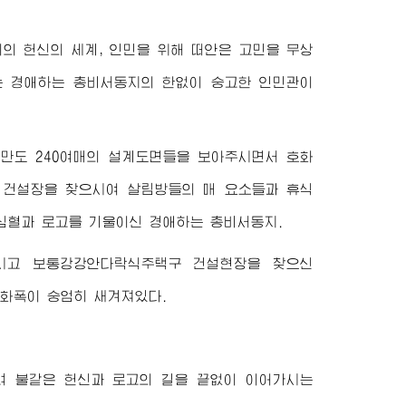
이
의 헌신의 세계, 인민을 위해 떠안은 고민을 무상
는
경애하는
총비서동지
의 한없이 숭고한 인민관이
만도 240여매의 설계도면들을 보아주시면서 호화
 건설장을 찾으시여 살림방들의 매 요소들과 휴식
 심혈과 로고를 기울이신
경애하는
총비서동지
.
시고 보통강강안다락식주택구 건설현장을 찾으신
화폭이 숭엄히 새겨져있다.
려 불같은 헌신과 로고의 길을 끝없이 이어가시는