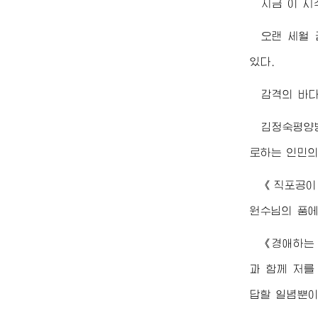
지금 이 시
오랜 세월
있다.
감격의 바다
김정숙
평양
로하는 인민의
《직포공이
원수님
의 품
《
경애하는
과 함께 저를
답할 일념뿐이