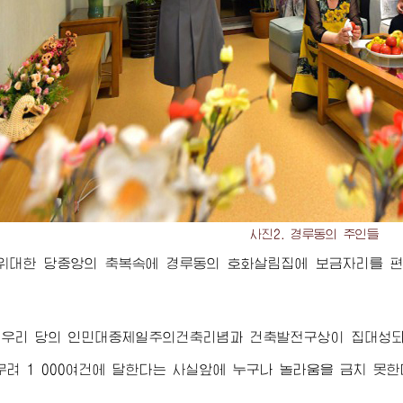
사진2. 경루동의 주인들
위대한
당중앙의 축복속에 경루동의 호화살림집에 보금자리를 편
 우리 당의 인민대중제일주의건축리념과 건축발전구상이 집대성
무려 1 000여건에 달한다는 사실앞에 누구나 놀라움을 금치 못한