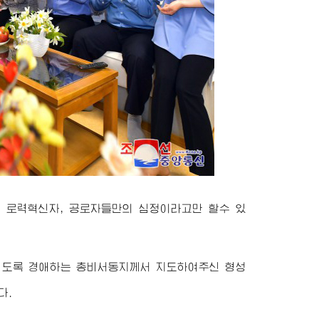
 로력혁신자, 공로자들만의 심정이라고만 할수 있
되도록
경애하는
총비서동지
께서 지도하여주신 형성
다.