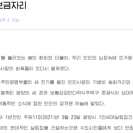
보금자리
연구
/
기사
을 불러오는 봄의 환희와 더불어, 우리 인민의 심장속에 뜨거
사랑의 화폭들이 또다시 펼쳐졌다.
회주의문명부흥의 새 전기를 펼친 인민사랑의 기념비 송화거리와
 응축된 평양의 새 경관 보통강강안다락식주택구 준공식이 성대
격동적인 소식에 접한 인민의 감격은 하늘에 닿았다.
 1년전인 주체110(2021)년 3월 23일 평양시 1만세대살림
대의 현대적인 살림집을 건설하는것은 수도시민들에게 보다 안