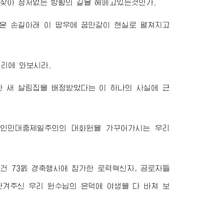
 찾아 정처없는 방황의 길을 헤메고있는것인가.
운 손길아래 이 땅우에 꿈만같이 현실로 펼쳐지고
거리에 와보시라.
 새 살림집을 배정받았다는 이 하나의 사실에 근
 인민대중제일주의의 대화원을 가꾸어가시는 우리
건 73돐 경축행사에 참가한 로력혁신자, 공로자들
 안겨주신 우리
원수님
의 은덕에 여생을 다 바쳐 보