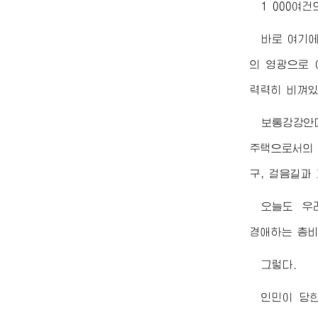
1 000여건
바로 여기
의 영광으로
력력히 비껴있
보통강강안
주택으로서의 
구, 걸음길과
오늘도 우
경애하는
총
그렇다.
인민이 당