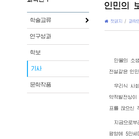
인민의 
학술교류
첫페지
/
과학
연구성과
학보
만물의 소생
기사
전설같은 인민
문학작품
우리식 사
약적발전상이
프를 끊으신 
지금으로부터
평양에 5만세