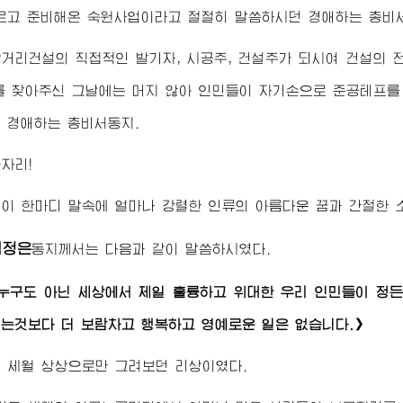
벼르고 준비해온 숙원사업이라고 절절히 말씀하시던
경애하는
총비
거리건설의 직접적인 발기자, 시공주, 건설주가 되시여 건설의 
를 찾아주신 그날에는 머지 않아 인민들이 자기손으로 준공테프를
신
경애하는
총비서동지
.
자리!
이 한마디 말속에 얼마나 강렬한 인류의 아름다운 꿈과 간절한 
김정은
동지
께서는 다음과 같이 말씀하시였다.
 누구도 아닌 세상에서 제일 훌륭하고
위대한
우리 인민들이 정든
는것보다 더 보람차고 행복하고 영예로운 일은 없습니다.》
 세월 상상으로만 그려보던 리상이였다.