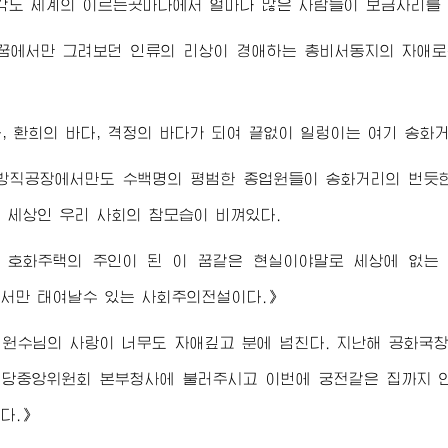
각도 세계의 이르는곳마다에서 얼마나 많은 사람들이 보금자리를
 꿈에서만 그려보던 인류의 리상이
경애하는
총비서동지
의 자애로
, 환희의 바다, 격정의 바다가 되여 끝없이 일렁이는 여기 송화
방직공장에서만도 수백명의 평범한 종업원들이 송화거리의 번듯한
 세상인 우리 사회의 참모습이 비껴있다.
 호화주택의 주인이 된 이 꿈같은 현실이야말로 세상에 없는
에서만 태여날수 있는 사회주의전설이다.》
원수님
의 사랑이 너무도 자애깊고 분에 넘친다. 지난해 공화국창
 당중앙위원회 본부청사에 불러주시고 이번에 궁전같은 집까지
다.》