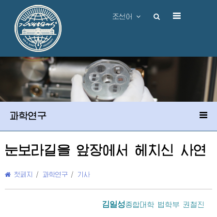
조선어
과학연구
눈보라길을 앞장에서 헤치신 사연
첫페지
/
과학연구
/
기사
김일성
종합대학
법학부 권철진