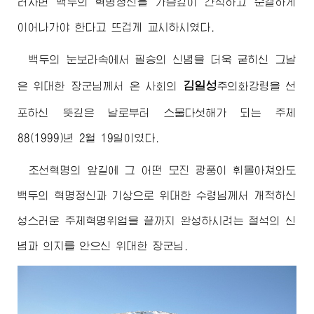
러자면 백두의 혁명정신을 가슴깊이 간직하고 순결하게
이어나가야 한다고 뜨겁게 교시하시였다.
백두의 눈보라속에서 필승의 신념을 더욱 굳히신 그날
김일성
은
위대한
장군님께서
온 사회의
주의화
강령을 선
포하신 뜻깊은 날로부터 스물다섯해가 되는 주체
88(1999)년 2월 19일이였다.
조선혁명의 앞길에 그 어떤 모진 광풍이 휘몰아쳐와도
백두의 혁명정신과 기상으로
위대한
수령님께서
개척하신
성스러운 주체혁명위업을 끝까지 완성하시려는 철석의 신
념과 의지를 안으신
위대한
장군님
.