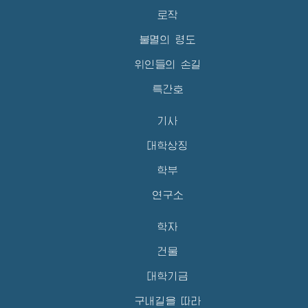
로작
불멸의 령도
위인들의 손길
특간호
기사
대학상징
학부
연구소
학자
건물
대학기금
구내길을 따라