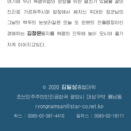
여기에 우리 혁명위업의 완성을 위한 열쇠가 있음을 철의
진리로 가르쳐주시며 앞장에서 헤치신
위대한
장군님
의
그날의 백두의 눈보라길은 오늘 또 한분의 천출명장이신
김정은
경애하는
동지
를 혁명의 진두에 높이 모시여 줄기
차게 이어지고있다.
김일성
© 2020
종합대학
조선민주주의인민공화국 평양시 대성구역 룡남동
ryongnamsan@star-co.net.kp
확스 : 0085-02-381-4410 텔렉스 : 0085-02-18111