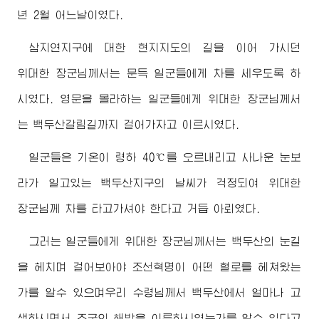
년 2월 어느날이였다.
삼지연지구에 대한 현지지도의 길을 이어 가시던
위대한
장군님께서
는 문득 일군들에게 차를 세우도록 하
시였다. 영문을 몰라하는 일군들에게
위대한
장군님께서
는 백두산갈림길까지 걸어가자고 이르시였다.
일군들은 기온이 령하 40℃를 오르내리고 사나운 눈보
라가 일고있는 백두산지구의 날씨가 걱정되여
위대한
장군님
께 차를 타고가셔야 한다고 거듭 아뢰였다.
그러는 일군들에게
위대한
장군님께서
는 백두산의 눈길
을 헤치며 걸어보아야 조선혁명이 어떤 혈로를 헤쳐왔는
가를 알수 있으며우리
수령님께서
백두산에서 얼마나 고
생하시면서 조국의 해방을 이룩하시였는가를 알수 있다고