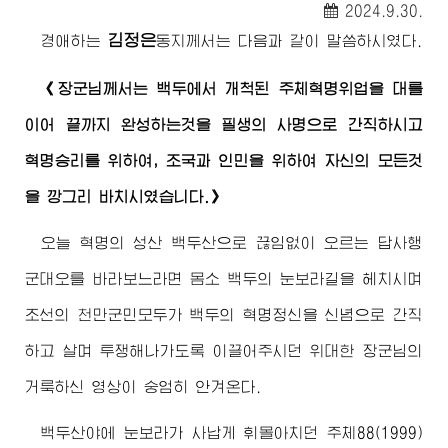
2024.9.30.
김정은
경애하는
동지께서
는 다음과 같이 말씀하시였다.
《
장군님께서
는 백두에서 개척된 주체혁명위업을 대를
이어 끝까지 완성하는것을 필생의 사명으로 간직하시고
혁명승리를 위하여, 조국과 인민을 위하여 자신의 모든것
을 깡그리 바치시였습니다.》
오늘 혁명의 성산 백두산으로 끊임없이 오르는 답사행
군대오를 바라보느라면 몸소 백두의 눈보라길을 헤치시며
조선의 천만군민모두가 백두의 혁명정신을 신념으로 간직
하고 살며 투쟁해나가도록 이끌어주시던
위대한
장군님
의
거룩하신 영상이 숭엄히 안겨온다.
백두산야에 눈보라가 사납게 휘몰아치던 주체88(1999)