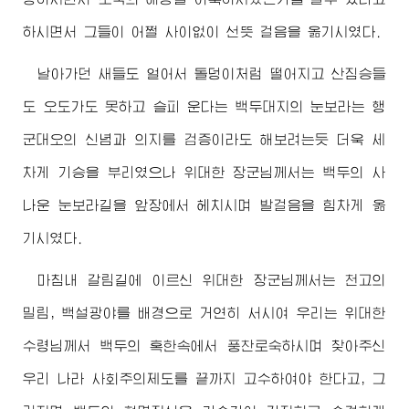
하시면서 그들이 어쩔 사이없이 선뜻 걸음을 옮기시였다.
날아가던 새들도 얼어서 돌덩이처럼 떨어지고 산짐승들
도 오도가도 못하고 슬피 운다는 백두대지의 눈보라는 행
군대오의 신념과 의지를 검증이라도 해보려는듯 더욱 세
차게 기승을 부리였으나
위대한
장군님께서
는 백두의 사
나운 눈보라길을 앞장에서 헤치시며 발걸음을 힘차게 옮
기시였다.
마침내 갈림길에 이르신
위대한
장군님께서
는 천고의
밀림, 백설광야를 배경으로 거연히 서시여 우리는
위대한
수령님께서
백두의 혹한속에서 풍찬로숙하시며 찾아주신
우리 나라 사회주의제도를 끝까지 고수하여야 한다고, 그