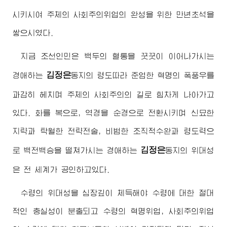
시키시여 주체의 사회주의위업의 완성을 위한 만년초석을
쌓으시였다.
지금 조선인민은 백두의 혈통을 꿋꿋이 이어나가시는
김정은
경애하는
동지
의 령도따라 준엄한 혁명의 폭풍우를
과감히 헤치며 주체의 사회주의의 길로 힘차게 나아가고
있다. 화를 복으로, 역경을 순경으로 전환시키며 신묘한
지략과 탁월한 전략전술, 비범한 조직적수완과 령도력으
김정은
로 백전백승을 떨쳐가시는
경애하는
동지
의 위대성
은 전 세계가 공인하고있다.
수령
의 위대성을 심장깊이 체득해야
수령
에 대한 절대
적인 충실성이 분출되고
수령
의 혁명위업, 사회주의위업