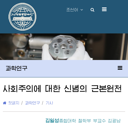
조선어
과학연구
사회주의에 대한 신념의 근본원천
첫페지
/
과학연구
/
기사
김일성
종합대학
철학부 부교수 김광남