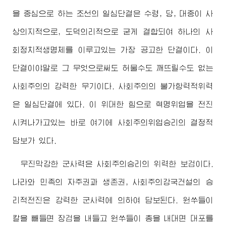
을 중심으로 하는 조선의 일심단결은
수령
, 당, 대중이 사
상의지적으로, 도덕의리적으로 굳게 결합되여 하나의 사
회정치적생명체를 이루고있는 가장 공고한 단결이다. 이
단결이야말로 그 무엇으로써도 허물수도 깨뜨릴수도 없는
사회주의의 강력한 무기이다. 사회주의의 불가항력적위력
은 일심단결에 있다. 이
위대한
힘으로 혁명위업을 전진
시켜나가고있는 바로 여기에 사회주의위업승리의 결정적
담보가 있다.
무진막강한 군사력은 사회주의승리의 위력한 보검이다.
나라와 민족의 자주권과 생존권, 사회주의강국건설의 승
리적전진은 강력한 군사력에 의하여 담보된다. 원쑤들이
칼을 빼들면 장검을 내들고 원쑤들이 총을 내대면 대포를