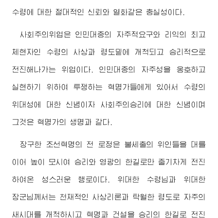
수령
에 대한 절대적인 신뢰와 열화같은 충실성이다.
사회주의위업은 인민대중의 자주적요구와 리익의
최고
체현자인
수령
의 사상과 령도밑에 개척되고 승리적으로
전진해나가는 위업이다. 인민대중의 자주성을 옹호하고
실현하기 위하여 투쟁하는 혁명가들에게 있어서
수령
의
위대성에 대한 신념이자 사회주의승리에 대한 신념이며
그것은 혁명가의 생명과 같다.
장구한 조선혁명의 전 로정은 불세출의 위인들을 대를
이어 높이 모시여 승리와 영광의 한길로만 줄기차게 전진
하여온 성스러운 행로이다.
위대한
수령님
과
위대한
장군님께서
는 천재적인 사상리론과 탁월한 령도로 자주의
새시대를 개척하시고 혁명과 건설을 승리의 한길로 전진