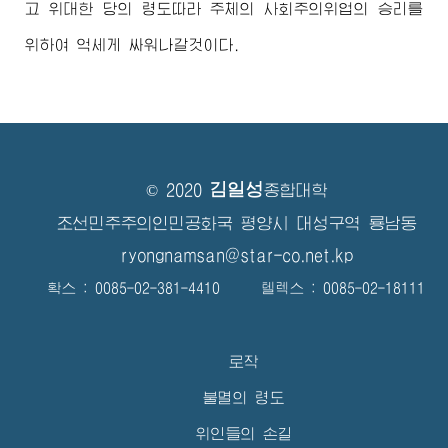
고
위대한
당의 령도따라 주체의 사회주의위업의 승리를
위하여 억세게 싸워나갈것이다.
김일성
© 2020
종합대학
조선민주주의인민공화국 평양시 대성구역 룡남동
ryongnamsan@star-co.net.kp
확스 : 0085-02-381-4410 텔렉스 : 0085-02-18111
로작
불멸의 령도
위인들의 손길