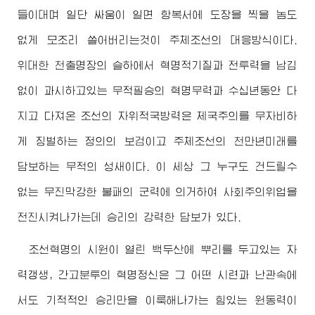
들이대며 일단 싸움이 일면 항복서에 도장을 찍을 놈도
없게 모조리 쓸어버리는것이 주체조선의 대응방식이다.
위대한
천출명장의 슬하에서 혁명적기질과 전투력을 남김
없이 과시하고있는 무적필승의 혁명무력과 수십년동안 다
지고 다져온 조선의 자위적국방력은 제국주의를 무자비하
게 징벌하는 정의의 보검이고 주체조선의 천만년미래를
담보하는 무적의 성새이다. 이 세상 그 누구도 건드릴수
없는 무진막강한 불패의 군력에 의거하여 사회주의위업을
전진시켜나가는데 승리의 강력한 담보가 있다.
조선혁명의 시원이 열린 백두산에 뿌리를 두고있는 자
력갱생, 간고분투의 혁명정신은 그 어떤 시련과 난관속에
서도 기적적인 승리만을 이룩해나가는 힘있는 원동력이