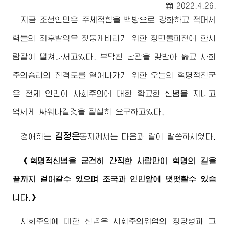
2022.4.26.
지금 조선인민은 주체적힘을 백방으로 강화하고 적대세
력들의 최후발악을 짓뭉개버리기 위한 정면돌파전에 한사
람같이 떨쳐나서고있다. 부닥친 난관을 맞받아 뚫고 사회
주의승리의 진격로를 열어나가기 위한 오늘의 혁명적진군
은 전체 인민이 사회주의에 대한 확고한 신념을 지니고
억세게 싸워나갈것을 절실히 요구하고있다.
김정은
경애하는
동지
께서는 다음과 같이 말씀하시였다.
《혁명적신념을 굳건히 간직한 사람만이 혁명의 길을
끝까지 걸어갈수 있으며 조국과 인민앞에 떳떳할수 있습
니다.》
사회주의에 대한 신념은 사회주의위업의 정당성과 그