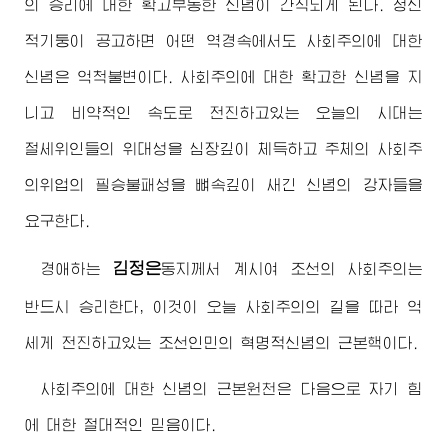
의 승리에 대한 확고부동한 신념이 간직되게 된다. 정신
적기둥이 공고하면 어떤 역경속에서도 사회주의에 대한
신념은 억척불변이다. 사회주의에 대한 확고한 신념을 지
니고 비약적인 속도로 전진하고있는 오늘의 시대는
절세위인
들의 위대성을 심장깊이 체득하고 주체의 사회주
의위업의 필승불패성을 뼈속깊이 새긴 신념의 강자들을
요구한다.
김정은
경애하는
동지
께서 계시여 조선의 사회주의는
반드시 승리한다, 이것이 오늘 사회주의의 길을 따라 억
세게 전진하고있는 조선인민의 혁명적신념의 근본핵이다.
사회주의에 대한 신념의 근본원천은 다음으로 자기 힘
에 대한 절대적인 믿음이다.