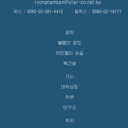
ryongnamsan@star-co.net.kp
확스 : 0085-02-381-4410 텔렉스 : 0085-02-18111
로작
불멸의 령도
위인들의 손길
특간호
기사
대학상징
학부
연구소
학자