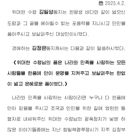
2025.4.2.
김일성
위대한
수령
동지
는 한평생 바다와 같이 넓으신
도량과 그 끝을 헤아릴수 없는 포옹력을 지니시고 만민을
품어주시고 보살펴주신 대성인이시였다.
김정은
경애하는
동지께서
는 다음과 같이 말씀하시였다.
《
위대한
수령님
의 품은 나라와 민족을 사랑하는 모든
사람들을 한품에 안아 운명을 지켜주고 보살펴주는 한없
이 넓고 은혜로운 품이였다.》
나라와 민족을 사랑하는 사람이라면 누구나 다 한품에
안아 믿음을 주시고 조국과 인민을 위한 길에 영원한 동
행자로 내세워주신
위대한
수령님
의 광폭정치가 낳은 하
많은 이야기들중에는 지난 항일혁명투쟁시기 지주 김정부