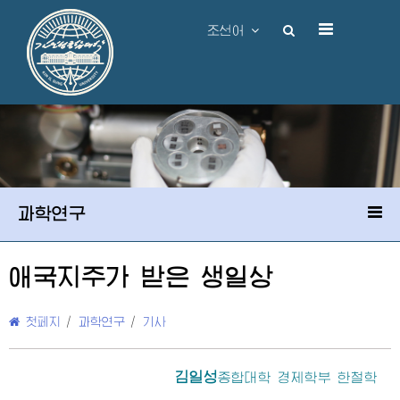
조선어
과학연구
애국지주가 받은 생일상
첫페지
/
과학연구
/
기사
김일성
종합대학
경제학부 한철학