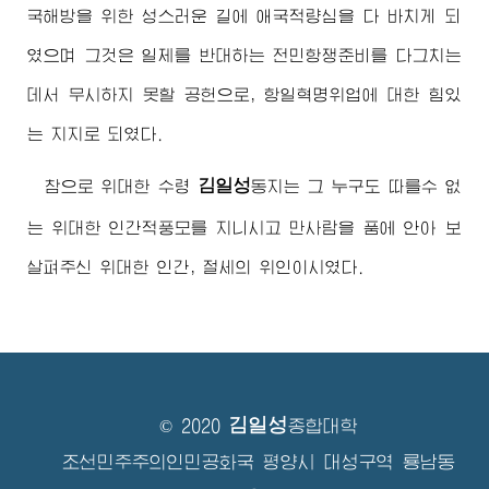
국해방을 위한 성스러운 길에 애국적량심을 다 바치게 되
였으며 그것은 일제를 반대하는 전민항쟁준비를 다그치는
데서 무시하지 못할 공헌으로, 항일혁명위업에 대한 힘있
는 지지로 되였다.
김일성
참으로
위대한
수령
동지
는 그 누구도 따를수 없
는
위대한
인간적풍모를 지니시고 만사람을 품에 안아 보
살펴주신
위대한
인간, 절세의 위인이시였다.
김일성
© 2020
종합대학
조선민주주의인민공화국 평양시 대성구역 룡남동