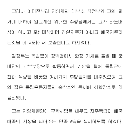
그러나 이미전부터 지양개의 대부호 김정부와 그의 과
거에 대하여 알고계신
위대한
수령님께서
는 그가 타도대
상이 아니고 포섭대상이며 친일지주가 아니고 애국지주라
는것을 이 자리에서 보증한다고 하시였다.
김정부는 독립군이 장백땅에서 한창 기세를 올릴 때 군
비단의 남부부장으로 활동하면서 가산을 털어 독립군에
천과 식량을 비롯한 여러가지 후방물자를 대주었으며 그
의 집은 독립운동자들의 숙박소인 동시에 회합장소로 리
용되였다.
그는 지양개골안에 구학서당을 세우고 자주독립과 애국
애족의 사상을 심어주는 민족교육을 실시하도록 하였다.