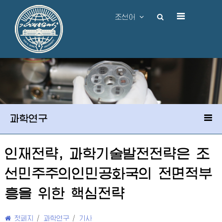
조선어
과학연구
인재전략, 과학기술발전전략은 조
선민주주의인민공화국의 전면적부
흥을 위한 핵심전략
첫페지
/
과학연구
/
기사