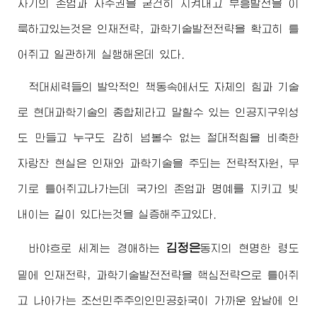
자기의 존엄과 자주권을 굳건히 지켜내고 부흥발전을 이
룩하고있는것은 인재전략, 과학기술발전전략을 확고히 틀
어쥐고 일관하게 실행해온데 있다.
적대세력들의 발악적인 책동속에서도 자체의 힘과 기술
로 현대과학기술의 종합체라고 말할수 있는 인공지구위성
도 만들고 누구도 감히 넘볼수 없는 절대적힘을 비축한
자랑찬 현실은 인재와 과학기술을 주되는 전략적자원, 무
기로 틀어쥐고나가는데 국가의 존엄과 명예를 지키고 빛
내이는 길이 있다는것을 실증해주고있다.
김정은
바야흐로 세계는
경애하는
동지
의 현명한 령도
밑에 인재전략, 과학기술발전전략을 핵심전략으로 틀어쥐
고 나아가는 조선민주주의인민공화국이 가까운 앞날에 인