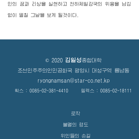
민의 꿈과 리상을 실현하고 천하제일강국의 위용을 남김
없이 떨칠 그날을 보게 될것이다.
김일성
© 2020
종합대학
조선민주주의인민공화국 평양시 대성구역 룡남동
ryongnamsan@star-co.net.kp
확스 : 0085-02-381-4410 텔렉스 : 0085-02-18111
로작
불멸의 령도
위인들의 손길