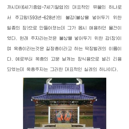
까시대(6세기중엽-7세기말엽)의 대표적인 유물의 하나로
서 추고왕(593년-628년)의 불감(불상을 넣어두기 위한
일종의 장)으로 만들어졌는데 그가 몹시 애용하던 물건이
였다. 원래 주자라는것은 불상을 넣어두기 위한 감(장)이
며 옥충이라는것은 길정충이라고 하는 딱장벌레의 이름이
다. 예로부터 옥충의 고운 날개는 장식용으로 널리 리용
되였는데 옥충주자는 그러한 대표적인 실례의 하나이다.