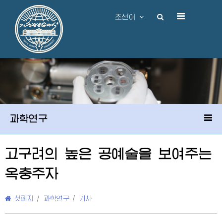
조선어
과학연구
고구려의 높은 공예술을 보여주는
옥충주자
첫페지
/
과학연구
/
기사