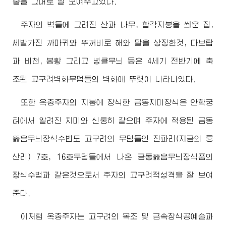
술을 그대로 잘 보여주고있다.
주자의 벽들에 그려진 산과 나무, 합각지붕을 씌운 집,
세발가진 까마귀와 뚜꺼비로 해와 달을 상징한것, 다보탑
과 비천, 봉황 그리고 넝클무늬 등은 4세기 전반기에 축
조된 고구려벽화무덤들의 벽화에 뚜렷이 나타나있다.
또한 옥충주자의 지붕에 장식한 금동치미장식은 안학궁
터에서 알려진 치미와 신통히 같으며 주자에 적용된 금동
뚫음무늬장식수법도 고구려의 무덤들인 진파리(지금의 룡
산리) 7호, 16호무덤들에서 나온 금동뚫음무늬장식품의
장식수법과 같은것으로서 주자의 고구려적성격을 잘 보여
준다.
이처럼 옥충주자는 고구려의 목조 및 금속장식공예술과