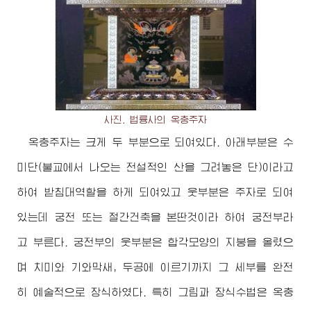
사진. 법륭사의 옥충주자
옥충주자는 크게 두 부분으로 되여있다. 아래부분은 수
미단(불교에서 나오는 전설적인 산을 그려놓은 단)이라고
하여 받침대역할을 하게 되여있고 웃부분은 주자로 되여
있는데 궁전 또는 절간건축을 본딴것이라 하여 궁전부라
고 부른다. 궁전부의 웃부분은 합각모양의 지붕을 올렸으
며 치미와 기와막새, 두공에 이르기까지 그 세부를 완전
히 예술적으로 장식하였다. 특히 그림과 장식수법은 옥충