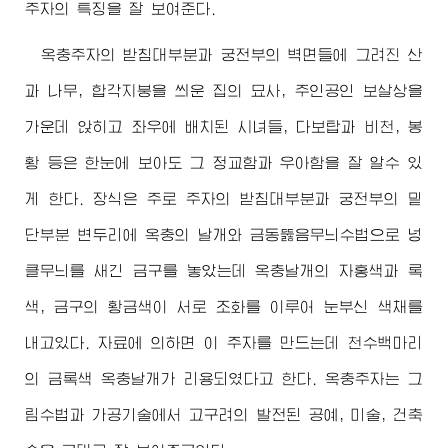
주자의 특징을 잘 보여준다.
옥충주자의 받침대부분과 궁전부의 벽면들에 그려진 산
과 나무, 합각지붕을 씌운 집의 묘사, 주인공인 보살상을
가운데 앉히고 좌우에 배치된 시녀들, 다보탑과 비천, 봉
황 등은 한눈에 보아도 그 정교함과 우아함을 잘 알수 있
게 한다. 장식은 주로 주자의 받침대부분과 궁전부의 밑
단부분 변두리에 옥충의 날개와 금동뚫음무늬수법으로 넝
클무늬를 새긴 금구를 놓았는데 옥충날개의 자홍색과 록
색, 금구의 황금색이 서로 조화를 이루어 눈부신 색채를
내고있다. 자료에 의하면 이 주자를 만드는데 천수백마리
의 금록색 옥충날개가 리용되였다고 한다. 옥충주자는 그
림수법과 가공기술에서 고구려의 발전된 공예, 미술, 건축