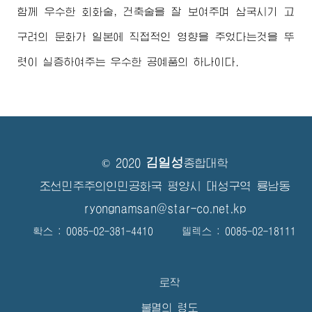
함께 우수한 회화술, 건축술을 잘 보여주며 삼국시기 고
구려의 문화가 일본에 직접적인 영향을 주었다는것을 뚜
렷이 실증하여주는 우수한 공예품의 하나이다.
김일성
© 2020
종합대학
조선민주주의인민공화국 평양시 대성구역 룡남동
ryongnamsan@star-co.net.kp
확스 : 0085-02-381-4410 텔렉스 : 0085-02-18111
로작
불멸의 령도