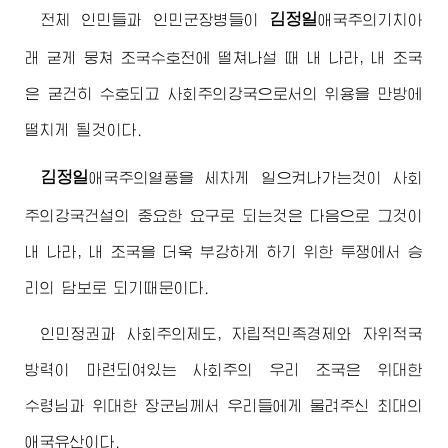
김정일
전체 인민들과 인민군장병들이
애국주의기치아
래 굳게 뭉쳐 조국수호전에 떨쳐나설 때 내 나라, 내 조국
은 굳건히 수호되고 사회주의강국으로서의 위용을 만방에
떨치게 될것이다.
김정일
애국주의열풍을 세차게 일으켜나가는것이 사회
주의강국건설의 중요한 요구로 되는것은 다음으로 그것이
내 나라, 내 조국을 더욱 부강하게 하기 위한 투쟁에서 승
리의 담보로 되기때문이다.
인민정권과 사회주의제도, 자립적민족경제와 자위적국
방력이 마련되여있는 사회주의 우리 조국은
위대한
수령님
과
위대한
장군님
께서 우리들에게 물려주신 최대의
애국유산이다.