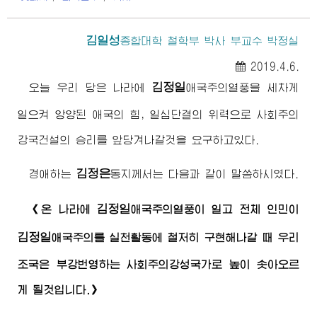
김일성
종합대학
철학부 박사 부교수 박정실
2019.4.6.
김정일
오늘 우리 당은 나라에
애국주의열풍을 세차게
일으켜 앙양된 애국의 힘, 일심단결의 위력으로 사회주의
강국건설의 승리를 앞당겨나갈것을 요구하고있다.
김정은
경애하는
동지
께서는 다음과 같이 말씀하시였다.
김정일
《온 나라에
애국주의열풍이 일고 전체 인민이
김정일
애국주의를 실천활동에 철저히 구현해나갈 때 우리
조국은 부강번영하는 사회주의강성국가로 높이 솟아오르
게 될것입니다.》