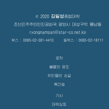
김일성
© 2020
종합대학
조선민주주의인민공화국 평양시 대성구역 룡남동
ryongnamsan@star-co.net.kp
확스 : 0085-02-381-4410 텔렉스 : 0085-02-18111
로작
불멸의 령도
위인들의 손길
특간호
기사
대학상징