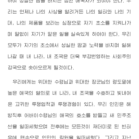
하여 성실한 땀을 바치는 참된 애국자가 되여야 한다. 우
리는 언제나 나의 사상을 알려거든 나의 일터와 나의 기
대, 나의 제품을 보라는 심정으로 자기 초소를 지켜나가
며 말없이 자기가 맡은 일을 실속있게 하여야 한다. 우리
모두가 자기의 초소에서 성실한 땀과 노력을 바치며 일해
나갈 때 내 나라, 내 조국은 더욱 부강번영하는 사회주의
강국으로 솟아오르게 될것이다.
우리에게는
위대한
수령님
과
위대한
장군님
의 령도밑에
높은 애국의 열의로 내 나라, 내 조국을 수호하고 빛내여
온 고귀한 투쟁업적과 투쟁경험이 있다. 우리 인민은 해
방직후
어버이수령님
의 애국의 호소를 받들고 새 민주조
선을 일떠세웠으며 전후에는 모든것이 재더미로 된 빈터
우에 맨손으로 인민의 락원을 일떠세웠다. 그리고 지난