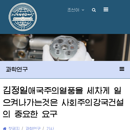
조선어
과학연구
김정일
애국주의열풍을 세차게 일
으켜나가는것은 사회주의강국건설
의 중요한 요구
첫페지
/
과학연구
/
기사