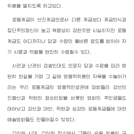
위훈을 떨치도록 하고있다.
로동계급이 선진계급으로서 다른 계급보다 계급의식과
집단주의정신이 높고 혁명성이 강한것은 사실이지만 로동
계급도 어디까지나 당과 수령의 옳바른 령도를 받아야 자
기 사명과 역할을 원만히 수행할수 있다.
시련과 난관이 겹쌓인대도 오로지 당과 수령을 따라 영
원히 한길을 가며 그 길에 영웅적위훈의 자욱을 수놓아가
려는 우리 로동계급의 영웅적인생관에 떠받들려 강선의
진응산과 락원의 정순반장을 비롯한 영화의 주인공들도
태여났고 강선과 대안, 락원과 성강의 로동계급들에 대한
예술영화들도 만들어질수 있었다.
각이한 시대, 각이한 장소에서 그들이 세운 위훈의 구