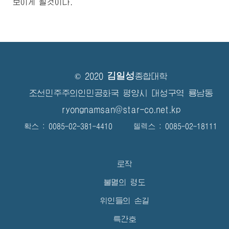
보이게 될것이다.
김일성
© 2020
종합대학
조선민주주의인민공화국 평양시 대성구역 룡남동
ryongnamsan@star-co.net.kp
확스 : 0085-02-381-4410 텔렉스 : 0085-02-18111
로작
불멸의 령도
위인들의 손길
특간호