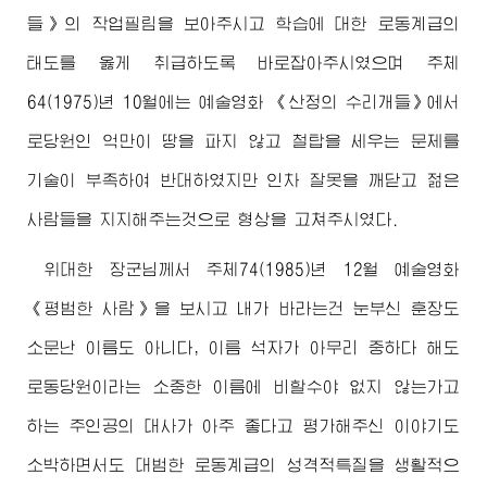
들》의 작업필림을 보아주시고 학습에 대한 로동계급의
태도를 옳게 취급하도록 바로잡아주시였으며 주체
64(1975)년 10월에는 예술영화 《산정의 수리개들》에서
로당원인 억만이 땅을 파지 않고 철탑을 세우는 문제를
기술이 부족하여 반대하였지만 인차 잘못을 깨닫고 젊은
사람들을 지지해주는것으로 형상을 고쳐주시였다.
위대한
장군님
께서 주체74(1985)년 12월 예술영화
《평범한 사람》을 보시고 내가 바라는건 눈부신 훈장도
소문난 이름도 아니다, 이름 석자가 아무리 중하다 해도
로동당원이라는 소중한 이름에 비할수야 없지 않는가고
하는 주인공의 대사가 아주 좋다고 평가해주신 이야기도
소박하면서도 대범한 로동계급의 성격적특질을 생활적으