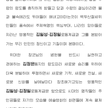
령의 령도를 충직하게 받들고 당과 수령의 결심이라면 물
과 불속에라도 뛰여들어 해내고야마는것이 백두산절세위
인들의 품속에서 주체혁명의 핵심부대, 나라의 맏아들로
김일성
김정일
자라난 영웅적인
-
로동계급과 그를 본받아
가는 우리 인민의 정신이고 기질이며 본때이다.
위대한
장군님
의 념원을 반드시 실현하고
김정은
경애하는
동지
의 령도따라 새로운 승리를 위하여
더욱 분발하여 투쟁하면서 새로운 기적, 새로운 전설, 새
로운 신화를 날에날마다 창조해가고있는 영웅적인
김일성
김정일
-
로동계급은 앞으로도 시대의 명작들의 주
인공들로 자기의 모습을 예술영화의 화면들에 계속 펼쳐