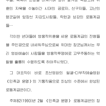
훈의 자욱을 수놓아간 시대의 공로자, 선구자들, 고난의
행군길에 앞장선 자강도사람들, 락원과 성강의 로동계급
들…
각이한 년대들에 영웅적위훈을 세운 로동계급의 전형들
을 주인공으로 내세워주심으로써
위대한
장군님
께서는 우
리 영화예술이 사람들을 영웅적투쟁에로 고무추동하는 역
할을 훌륭히 수행하도록 하여주시였다.
그 대표작이 바로 조선영화의 얼굴-다부작예술영화
《민족과 운명》의 기둥작품으로 최상의 수준에서 완성된
로동계급편이다.
주체82(1993)년 2월 《민족과 운명》 로동계급편의 창