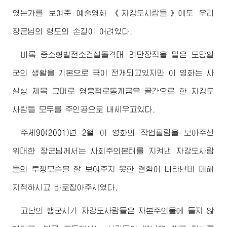
였는가를 보여준 예술영화 《자강도사람들》에도 우리
장군님
의 령도의 손길이 어려있다.
비록 중소형발전소건설돌격대 려단장직을 맡은 도당일
군의 생활을 기본으로 극이 전개되고있지만 이 영화는 사
실상 제목 그대로 영웅적로동계급을 골간으로 한 자강도
사람들 모두를 주인공으로 내세우고있다.
주체90(2001)년 2월 이 영화의 작업필림을 보아주신
위대한
장군님
께서는 사회주의본태를 지켜낸 자강도사람
들의 투쟁모습을 잘 보여주지 못한 결함이 나타난데 대해
지적하시고 바로잡아주시였다.
고난의 행군시기 자강도사람들은 자본주의물에 들지 않