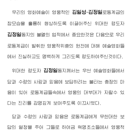
김일성
김정일
우리의 영화예술이 영웅적인
-
로동계급의
참모습을 훌륭히 형상하도록 이끌어주신
위대한
령도자
김정일
동지
의 불멸의 업적에서 중요한것은 다음으로 우리
로동계급이 발휘한 영웅적위훈의 원천에 대해 예술영화들
에서 진실하고도 명백하게 그리도록 령도하여주신것이다.
김정일
위대한
령도자
동지
께서는 우선 예술영화들에서
당과 수령의 사랑과 믿음에 보답하려는 불타는 충정의 마
음이 있어 로동계급들속에서 영웅의 대부대가 자랄수 있
다는 진리를 감명깊게 보여주도록 이끄시였다.
당과 수령의 사랑과 믿음은 로동계급에게 무한대한 보
답의 열정을 주어 그들로 하여금 혁명초소들에서 영웅적