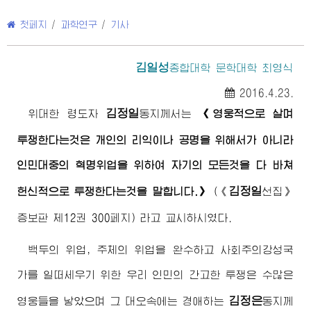
첫페지
/
과학연구
/
기사
김일성
종합대학 문학대학 최영식
2016.4.23.
김정일
위대한
령도자
동지
께서는
《영웅적으로 살며
투쟁한다는것은 개인의 리익이나 공명을 위해서가 아니라
인민대중의 혁명위업을 위하여 자기의 모든것을 다 바쳐
김정일
헌신적으로 투쟁한다는것을 말합니다.》
(《
선집》
증보판 제12권 300페지) 라고 교시하시였다.
백두의 위업, 주체의 위업을 완수하고 사회주의강성국
가를 일떠세우기 위한 우리 인민의 간고한 투쟁은 수많은
김정은
영웅들을 낳았으며 그 대오속에는
경애하는
동지
께