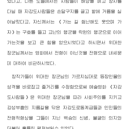
았다고, 다른 도들에서는 사람들이 배낭을 메고 장사를
다닐 때 자강도사람들은 손달구지를 끌고 밭에 거름을 실
어날랐다고, 자신께서는 《가는 길 험난해도 웃으며 가
자》는 구호를 들고 고난의 행군을 락원의 행군으로 이어
가는것을 보고 큰 힘을 얻으시였다고 하시면서
위대한
장군님
께서는 영화에서 전형이 아닌것을 전형으로 내세운
데 대하여 비판하시였다.
창작가들이
위대한
장군님
의 가르치심대로 등장인물의
성격을 바로잡고 줄거리를 수정함으로써 예술영화 《자강
도사람들》은
위대한
장군님
을 따라 사회주의를 지키고
강성부흥의 지름길을 닦은 자강도로동계급들과 인민들의
전형적형상을 그들이 지닌 백승의 신념, 불굴의 의지와
더불어 훌륭히 펼쳐보일수 있었다.