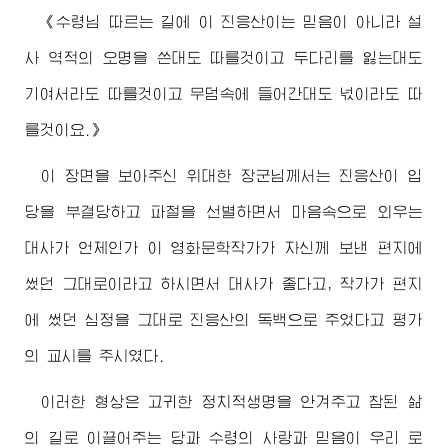
《
수령님
따르는 길에 이 진응산이는 믿음이 아니라 설
사 역적의 오명을 쓴대도 따를것이고 두다리를 잃는대도
기여서라도 따를것이고 무덤속에 들어간대도 넋이라도 따
를것이요.》
이 장면을 보아주신
위대한
장군님
께서는 진응산이 입
당을 부결당하고 파철을 선별하면서 마음속으로 외우는
대사가 언제인가 이 영화문학작가가 자신께 보낸 편지에
썼던 그대로이라고 하시면서 대사가 좋다고, 작가가 편지
에 썼던 심정을 그대로 진응산의 독백으로 주었다고 평가
의 교시를 주시였다.
이러한 형상은 고귀한 정치적생명을 안겨주고 참된 삶
의 길로 이끌어주는 당과 수령의 사랑과 믿음이 우리 로