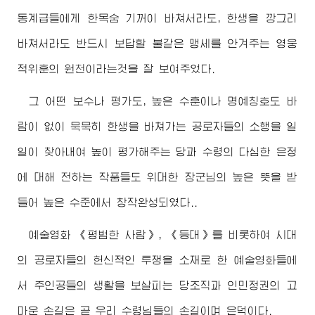
동계급들에게 한목숨 기꺼이 바쳐서라도, 한생을 깡그리
바쳐서라도 반드시 보답할 불같은 맹세를 안겨주는 영웅
적위훈의 원천이라는것을 잘 보여주었다.
그 어떤 보수나 평가도, 높은 수훈이나 명예칭호도 바
람이 없이 묵묵히 한생을 바쳐가는 공로자들의 소행을 일
일이 찾아내여 높이 평가해주는 당과 수령의 다심한 은정
에 대해 전하는 작품들도
위대한
장군님
의 높은 뜻을 받
들어 높은 수준에서 창작완성되였다..
예술영화 《평범한 사람》, 《등대》를 비롯하여 시대
의 공로자들의 헌신적인 투쟁을 소재로 한 예술영화들에
서 주인공들의 생활을 보살피는 당조직과 인민정권의 고
마운 손길은 곧 우리
수령님
들의 손길이며 은덕이다.