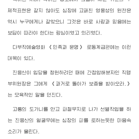
체적표현은 같지 않아도 심장에 고패친 영웅성의 원천은
역시 누구에게나 같았으니 그것은 바로 사랑과 믿음에는
보답이 따라야 한다는 량심이였고 의리였다.
다부작예술영화 《민족과 운명》 로동계급편에는 이런
대목이 있다.
진응산이 입당을 청원하려던 때에 간첩암해분자인 직맹
부위원장은 그에게 《과거로 돌아가 보증을 받아오라.》
는 모욕적인 말을 던진다.
고통의 도가니를 안고 파철무지로 나가 선별작업을 하
는 진응산의 얼굴우에는 심장의 피를 토하는듯한 마음속
소리가 울린다.