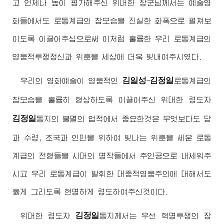
고 언제나 높이 평가해주신
위대한
장군님
께서는 예술영
화들에서도 로동계급의 참모습을 진실한 화폭으로 펼쳐보
이도록 이끌어주심으로써 이처럼 훌륭한 우리 로동계급의
영웅적투쟁정신과 위훈을 세상에 더욱 빛내여주시였다.
김일성
김정일
우리의 영화예술이 영웅적인
-
로동계급의
참모습을 훌륭히 형상하도록 이끌어주신
위대한
령도자
김정일
동지
의 불멸의 업적에서 중요한것은 무엇보다도 당
과 수령, 조국과 인민을 위하여 빛나는 위훈을 세운 로동
계급의 전형들을 시대의 명작들에서 주인공으로 내세워주
시고 우리 로동계급이 발휘한 대중적영웅주의에 대해서도
옳게 그리도록 현명하게 령도하여주신것이다.
김정일
위대한
령도자
동지
께서는 우선 혁명투쟁의 장