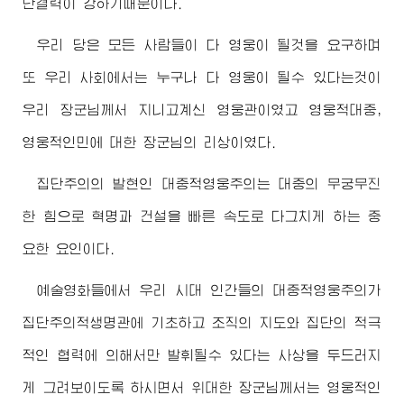
단결력이 강하기때문이다.
우리 당은 모든 사람들이 다 영웅이 될것을 요구하며
또 우리 사회에서는 누구나 다 영웅이 될수 있다는것이
우리
장군님
께서 지니고계신 영웅관이였고 영웅적대중,
영웅적인민에 대한
장군님
의 리상이였다.
집단주의의 발현인 대중적영웅주의는 대중의 무궁무진
한 힘으로 혁명과 건설을 빠른 속도로 다그치게 하는 중
요한 요인이다.
예술영화들에서 우리 시대 인간들의 대중적영웅주의가
집단주의적생명관에 기초하고 조직의 지도와 집단의 적극
적인 협력에 의해서만 발휘될수 있다는 사상을 두드러지
게 그려보이도록 하시면서
위대한
장군님
께서는 영웅적인