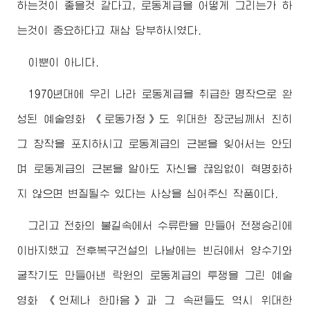
하는것이 좋을것 같다고, 로동계급을 어떻게 그리는가 하
는것이 중요하다고 재삼 당부하시였다.
이뿐이 아니다.
1970년대에 우리 나라 로동계급을 취급한 명작으로 완
성된 예술영화 《로동가정》도
위대한
장군님
께서 친히
그 창작을 포치하시고 로동계급의 근본을 잊어서는 안되
며 로동계급의 근본을 알아도 자신을 끊임없이 혁명화하
지 않으면 변질될수 있다는 사상을 심어주신 작품이다.
그리고 전화의 불길속에서 수류탄을 만들어 전쟁승리에
이바지했고 전후복구건설의 나날에는 빈터에서 양수기와
굴착기도 만들어낸 락원의 로동계급의 투쟁을 그린 예술
영화 《언제나 한마음》과 그 속편들도 역시
위대한