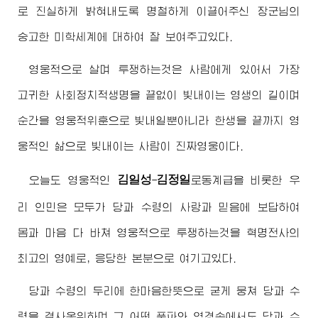
로 진실하게 밝혀내도록 명철하게 이끌어주신
장군님
의
숭고한 미학세계에 대하여 잘 보여주고있다.
영웅적으로 살며 투쟁하는것은 사람에게 있어서 가장
고귀한 사회정치적생명을 끝없이 빛내이는 영생의 길이며
순간을 영웅적위훈으로 빛내일뿐아니라 한생을 끝까지 영
웅적인 삶으로 빛내이는 사람이 진짜영웅이다.
김일성
김정일
오늘도 영웅적인
-
로동계급을 비롯한 우
리 인민은 모두가 당과 수령의 사랑과 믿음에 보답하여
몸과 마음 다 바쳐 영웅적으로 투쟁하는것을 혁명전사의
최고의 영예로, 응당한 본분으로 여기고있다.
당과 수령의 두리에 한마음한뜻으로 굳게 뭉쳐 당과 수
령을 결사옹위하며 그 어떤 풍파와 역경속에서도 당과 수