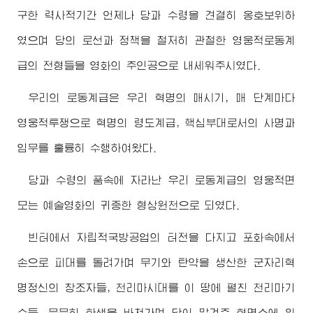
구한 력사적기간 언제나 당과 수령을 견결히 옹호보위하
였으며 당의 로선과 정책을 철저히 관철한 영웅적로동계
급의 전형들을 영화의 주인공으로 내세워주시였다.
우리의 로동계급은 우리 혁명의 매시기, 매 단계마다
영웅적투쟁으로 혁명의 령도계급, 핵심부대로서의 사명과
임무를 훌륭히 수행하여왔다.
당과 수령의 품속에 자라난 우리 로동계급의 영웅적면
모는 예술영화의 귀중한 형상원천으로 되였다.
빈터에서 자립적국방공업의 터전을 다지고 포화속에서
손으로 피대를 돌려가며 무기와 탄약을 생산한 군자리혁
명정신의 창조자들, 천리마시대를 이 땅에 펼친 천리마기
수들, 묵묵히 한생을 바쳐가며 당이 맡겨준 혁명소에 위