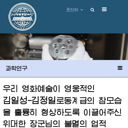
조선어
과학연구
우리 영화예술이 영웅적인
김일성
김정일
-
로동계급의 참모습
을 훌륭히 형상하도록 이끌어주신
위대한
장군님
의 불멸의 업적