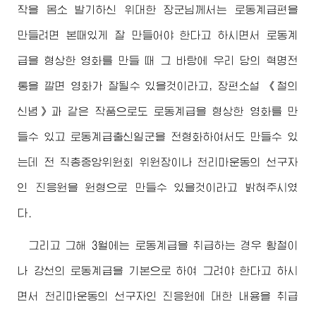
작을 몸소 발기하신
위대한
장군님
께서는 로동계급편을
만들려면 본때있게 잘 만들어야 한다고 하시면서 로동계
급을 형상한 영화를 만들 때 그 바탕에 우리 당의 혁명전
통을 깔면 영화가 잘될수 있을것이라고, 장편소설 《철의
신념》과 같은 작품으로도 로동계급을 형상한 영화를 만
들수 있고 로동계급출신일군을 전형화하여서도 만들수 있
는데 전 직총중앙위원회 위원장이나 천리마운동의 선구자
인 진응원을 원형으로 만들수 있을것이라고 밝혀주시였
다.
그리고 그해 3월에는 로동계급을 취급하는 경우 황철이
나 강선의 로동계급을 기본으로 하여 그려야 한다고 하시
면서 천리마운동의 선구자인 진응원에 대한 내용을 취급