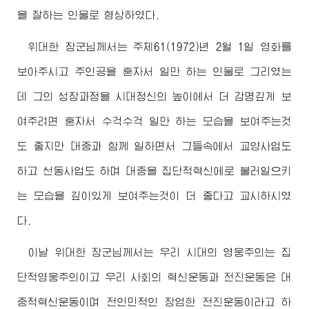
을 잘하는 인물로 형상하였다.
위대한
장군님
께서는 주체61(1972)년 2월 1일 영화를
보아주시고 주인공을 혼자서 일만 하는 인물로 그리였는
데 그의 성장과정을 시대정신의 높이에서 더 감명깊게 보
여주려면 혼자서 수걱수걱 일만 하는 모습을 보여주는것
도 좋지만 대중과 함께 일하면서 그들속에서 교양사업도
하고 선동사업도 하며 대중을 집단적혁신에로 불러일으키
는 모습을 깊이있게 보여주는것이 더 좋다고 교시하시였
다.
이날
위대한
장군님
께서는 우리 시대의 영웅주의는 집
단적영웅주의이고 우리 사회의 혁신운동과 전진운동은 대
중적혁신운동이며 전인민적인 장엄한 전진운동이라고 하