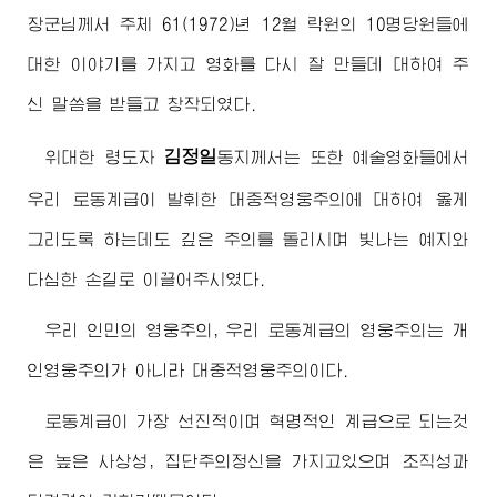
장군님
께서 주체 61(1972)년 12월 락원의 10명당원들에
대한 이야기를 가지고 영화를 다시 잘 만들데 대하여 주
신 말씀을 받들고 창작되였다.
김정일
위대한
령도자
동지
께서는 또한 예술영화들에서
우리 로동계급이 발휘한 대중적영웅주의에 대하여 옳게
그리도록 하는데도 깊은 주의를 돌리시며 빛나는 예지와
다심한 손길로 이끌어주시였다.
우리 인민의 영웅주의, 우리 로동계급의 영웅주의는 개
인영웅주의가 아니라 대중적영웅주의이다.
로동계급이 가장 선진적이며 혁명적인 계급으로 되는것
은 높은 사상성, 집단주의정신을 가지고있으며 조직성과