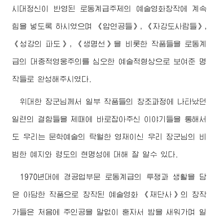
시대정신이 반영된 로동계급주제의 예술영화창작에 계속
힘을 넣도록 하시였으며 《압연공들》, 《자강도사람들》,
《성강의 파도》, 《생명선》을 비롯한 작품들을 로동계
급의 대중적영웅주의를 심오한 예술적형상으로 보여준 명
작들로 완성해주시였다.
위대한
장군님
께서 일부 작품들의 창조과정에 나타났던
일련의 결함들을 제때에 바로잡아주신 이야기들을 통해서
도 우리는 문학예술의 탁월한 영재이신 우리
장군님
의 비
범한 예지와 령도의 현명성에 대해 잘 알수 있다.
1970년대에 경공업부문 로동계급의 투쟁과 생활을 담
은 아담한 작품으로 창작된 예술영화 《재단사》의 창작
가들은 처음에 주인공을 말없이 혼자서 밤을 새워가며 일