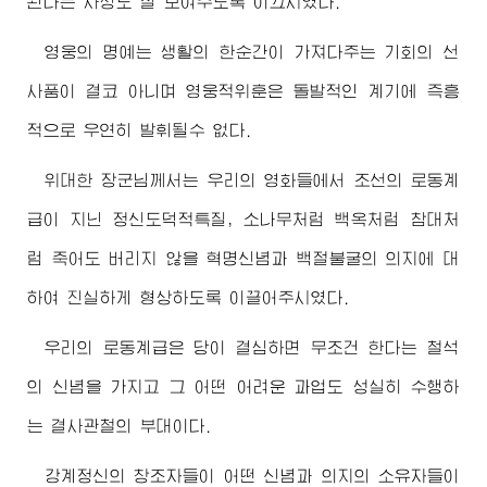
된다는 사상도 잘 보여주도록 이끄시였다.
영웅의 명예는 생활의 한순간이 가져다주는 기회의 선
사품이 결코 아니며 영웅적위훈은 돌발적인 계기에 즉흥
적으로 우연히 발휘될수 없다.
위대한
장군님
께서는 우리의 영화들에서 조선의 로동계
급이 지닌 정신도덕적특질, 소나무처럼 백옥처럼 참대처
럼 죽어도 버리지 않을 혁명신념과 백절불굴의 의지에 대
하여 진실하게 형상하도록 이끌어주시였다.
우리의 로동계급은 당이 결심하면 무조건 한다는 철석
의 신념을 가지고 그 어떤 어려운 과업도 성실히 수행하
는 결사관철의 부대이다.
강계정신의 창조자들이 어떤 신념과 의지의 소유자들이