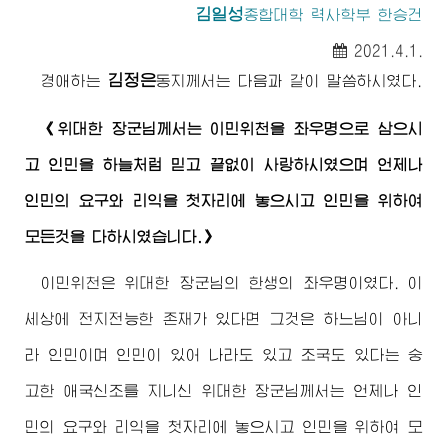
김일성
종합대학
력사학부 한승건
2021.4.1.
김정은
경애하는
동지
께서는 다음과 같이 말씀하시였다.
《
위대한
장군님께서
는 이민위천을 좌우명으로 삼으시
고 인민을 하늘처럼 믿고 끝없이 사랑하시였으며 언제나
인민의 요구와 리익을 첫자리에 놓으시고 인민을 위하여
모든것을 다하시였습니다.》
이민위천은
위대한
장군님
의 한생의 좌우명이였다. 이
세상에 전지전능한 존재가 있다면 그것은 하느님이 아니
라 인민이며 인민이 있어 나라도 있고 조국도 있다는 숭
고한 애국신조를 지니신
위대한
장군님께서
는 언제나 인
민의 요구와 리익을 첫자리에 놓으시고 인민을 위하여 모