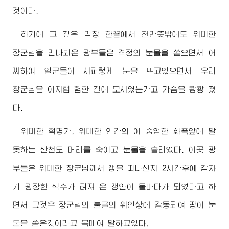
것이다.
하기에 그 깊은 막장 한끝에서 천만뜻밖에도
위대한
장군님
을 만나뵈온 광부들은 격정의 눈물을 쏟으면서 어
찌하여 일군들이 시퍼렇게 눈을 뜨고있으면서 우리
장군님
을 이처럼 험한 길에 모시였는가고 가슴을 쾅쾅 쳤
다.
위대한
혁명가,
위대한
인간의 이 숭엄한 화폭앞에 말
못하는 산천도 머리를 숙이고 눈물을 흘리였다. 이곳 광
부들은
위대한
장군님께서
갱을 떠나신지 2시간후에 갑자
기 굉장한 석수가 터져 온 갱안이 물바다가 되였다고 하
면서 그것은
장군님
의 불굴의 위인상에 감동되여 땅이 눈
물을 쏟은것이라고 목메여 말하고있다.