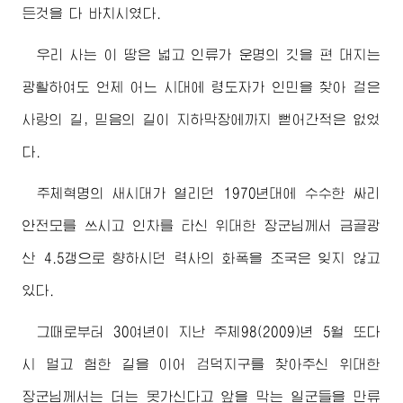
든것을 다 바치시였다.
우리 사는 이 땅은 넓고 인류가 운명의 깃을 편 대지는
광활하여도 언제 어느 시대에
령도자
가 인민을 찾아 걸은
사랑의 길, 믿음의 길이 지하막장에까지 뻗어간적은 없었
다.
주체혁명의 새시대가 열리던 1970년대에 수수한 싸리
안전모를 쓰시고 인차를 타신
위대한
장군님께서
금골광
산 4.5갱으로 향하시던 력사의 화폭을 조국은 잊지 않고
있다.
그때로부터 30여년이 지난 주체98(2009)년 5월 또다
시 멀고 험한 길을 이어 검덕지구를 찾아주신
위대한
장군님께서
는 더는 못가신다고 앞을 막는 일군들을 만류