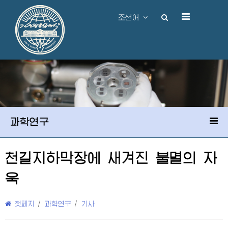
조선어
과학연구
천길지하막장에 새겨진 불멸의 자
욱
첫페지
/
과학연구
/
기사