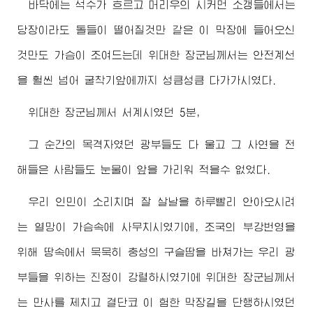
바닥에는 석수가 흐르고 머리우의 시커먼 소갱들에서는
당장이라도 돌들이 떨어질것만 같은 이 막장에 들어오신
것만도 가슴이 조여드는데
위대한
장군님께서
는 안전계선
을 훨씬 넘어 굴착기앞에까지 성큼성큼 다가가시였다.
위대한
장군님께서
서계시였던 5분,
그 순간의 목격자였던 광부들도 다 울고 그 사연을 전
해들은 사람들도 눈물이 앞을 가리워 적을수 없었다.
우리 인민이 소리치며 잘 살날을 하루빨리 안아오시려
는 열망이 가슴속에 사무치시였기에, 조국의 부강번영을
위해 땅속에서 묵묵히 충성의 구슬땀을 바쳐가는 우리 광
부들을 위하는 진정이 강렬하시였기에
위대한
장군님께서
는 만사를 제치고 결단코 이 험한 막장길을 단행하시였던