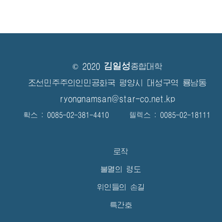
김일성
© 2020
종합대학
조선민주주의인민공화국 평양시 대성구역 룡남동
ryongnamsan@star-co.net.kp
확스 : 0085-02-381-4410 텔렉스 : 0085-02-18111
로작
불멸의 령도
위인들의 손길
특간호