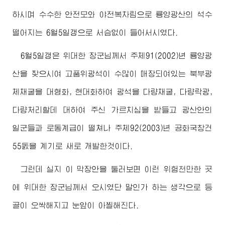
하시며 수수한 안전모와 야전복차림으로 룡양광산의 석수
떨어지는 6월5일갱으로 서슴없이 들어서시였다.
6월5일갱은
위대한
장군님께서
주체91(2002)년 룡양광
산을 찾으시여 고품위광석이 수많이 매장되여있는 북부광
체채굴을 대형화, 현대화하여 광석을 다량채굴, 다량락광,
다량처리할데 대하여 주신 가르치심을 받들고 광산안의
일군들과 로동계급이 떨쳐나 주체92(2003)년 공화국창건
55돐을 계기로 새로 개발한것이다.
그런데 실지 이 막장안을 둘러보면 이런 위험천만한 곳
에
위대한
장군님께서
오시였단 말인가 하는 생각으로 등
골이 오싹해지고 눈앞이 아찔해진다.