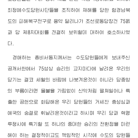
최정예수도당원사단들을 조직하여 재해를 당한 함경남북
도의 피해복구전구로 용약 달려나가 조선로동당창건 75돐
과 당 제8차대회를 견결히 보위할데 대하여 호소하시였
다.
경애하는
총비서동지께서는 수도당원들에게 보내주신
공개서한에서 75성상 승리의 고지마다에 날려온 우리의
당기는 결코 세월의 바람에 나붓겨온것이 아니라 당중앙
의 부름이라면 물불을 가림없이 산악처럼 떨쳐일어나 특
출한 공헌으로 화답해온 우리 당원들의 거세찬 충성심과
애국의 숨결로 휘날려온것이라고 하시며 우리 당과 혁명
투쟁사에 특기할 또 하나의 중대한 승리의 전환점을 마련
해야 하는 결정적이고도 책임적인 시각에 수도의 당원들