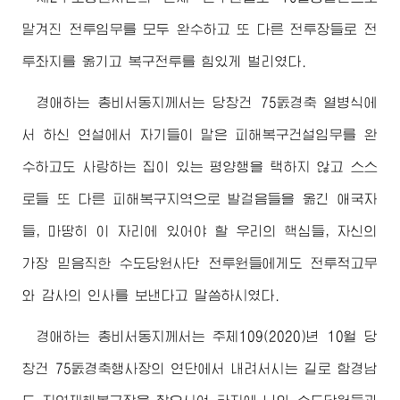
맡겨진 전투임무를 모두 완수하고 또 다른 전투장들로 전
투좌지를 옮기고 복구전투를 힘있게 벌리였다.
경애하는
총비서동지께서는 당창건 75돐경축 열병식에
서 하신 연설에서 자기들이 맡은 피해복구건설임무를 완
수하고도 사랑하는 집이 있는 평양행을 택하지 않고 스스
로들 또 다른 피해복구지역으로 발걸음들을 옮긴 애국자
들, 마땅히 이 자리에 있어야 할 우리의 핵심들, 자신의
가장 믿음직한 수도당원사단 전투원들에게도 전투적고무
와 감사의 인사를 보낸다고 말씀하시였다.
경애하는
총비서동지께서는 주체109(2020)년 10월 당
창건 75돐경축행사장의 연단에서 내려서시는 길로 함경남