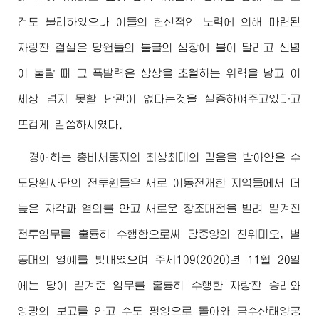
건도 불리하였으나 이들의 헌신적인 노력에 의해 마련된
자랑찬 결실은 당원들의 불굴의 심장에 불이 달리고 신념
이 불탈 때 그 폭발력은 상상을 초월하는 위력을 낳고 이
세상 넘지 못할 난관이 없다는것을 실증하여주고있다고
뜨겁게 말씀하시였다.
경애하는
총비서동지의 최상최대의 믿음을 받아안은 수
도당원사단의 전투원들은 새로 이동전개한 지역들에서 더
높은 자각과 열의를 안고 새로운 창조대전을 벌려 맡겨진
전투임무를 훌륭히 수행함으로써 당중앙의 친위대오, 별
동대의 영예를 빛내였으며 주체109(2020)년 11월 20일
에는 당이 맡겨준 임무를 훌륭히 수행한 자랑찬 승리와
영광의 보고를 안고 수도 평양으로 돌아와 금수산태양궁