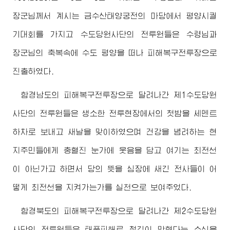
장군님께서
계시는 금수산태양궁전의 마당에서 평양시궐
기대회를 가지고 수도당원사단의 전투원들은
수령님
과
장군님
의 축복속에 수도 평양을 떠나 피해복구전투장으로
진출하였다.
함경남도의 피해복구전투장으로 달려나간 제1수도당원
사단의 전투원들은 생소한 전투현장에서의 첫밤을 세멘트
하차로 보내고 새날을 맞이하였으며 건강을 념려하는 현
지주민들에게 충혈진 눈가에 웃음을 담고 여기는 최전선
이 아닌가고 하면서 당의 뜻을 심장에 새긴 전사들이 어
떻게 최전선을 지켜가는가를 실천으로 보여주었다.
함경북도의 피해복구전투장으로 달려나간 제2수도당원
사단의 전투원들은 태풍피해로 철길이 막혔다는 소식을