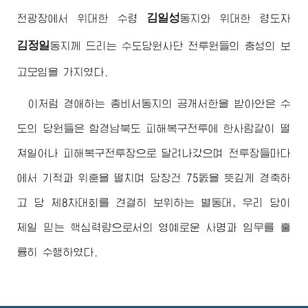
김일성
전광장에서
위대한
수령
동지
와
위대한
령도자
김정일
동지
께 드리는 수도당원사단 전투원들의 충성의 보
고모임을 가지였다.
이처럼
경애하는
총비서동지의 공개서한을 받아안은 수
도의 당원들은 함경남북도 피해복구전투에 한사람같이 떨
쳐일어나 피해복구전투장으로 달려나갔으며 전투장들마다
에서 기적과 위훈을 떨치며 당창건 75돐을 뜻깊게 경축하
고 당 제8차대회를 견결히 보위하는 별동대, 우리 당이
제일 믿는 핵심력량으로서의 영예로운 사명과 임무를 훌
륭히 수행하였다.