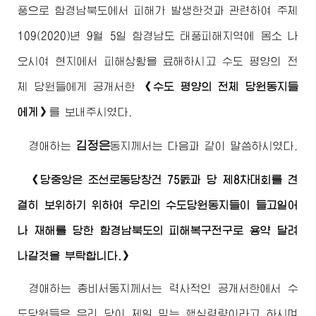
풍으로 함경남북도에서 피해가 발생한것과 관련하여 주체
109(2020)년 9월 5일 함경남도 태풍피해지역에 몸소 나
오시여 현지에서 피해상황을 료해하시고 수도 평양의 전
체 당원들에게 공개서한
《수도 평양의 전체 당원동지들
에게》
를 보내주시였다.
김정은
경애하는
동지
께서는 다음과 같이 말씀하시였다.
《당중앙은 조선로동당창건 75돐과 당 제8차대회를 견
결히 보위하기 위하여 우리의 수도당원동지들이 들고일어
나 재해를 당한 함경남북도의 피해복구전구로 용약 달려
나갈것을 부탁합니다.》
경애하는
총비서동지께서는 력사적인 공개서한에서 수
도당원들은 우리 당이 제일 믿는 핵심력량이라고 하시며