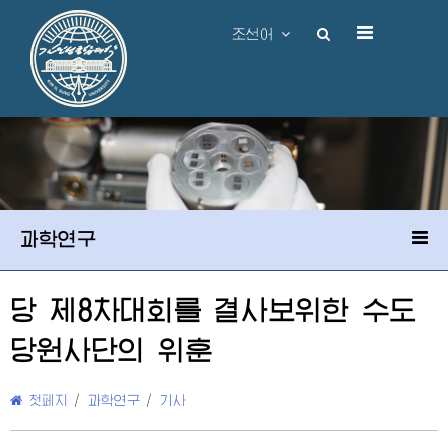
조선어
과학연구
당 제8차대회를 결사보위한 수도
당원사단의 위훈
첫페지
/
과학연구
/
기사