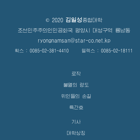
김일성
© 2020
종합대학
조선민주주의인민공화국 평양시 대성구역 룡남동
ryongnamsan@star-co.net.kp
확스 : 0085-02-381-4410 텔렉스 : 0085-02-18111
로작
불멸의 령도
위인들의 손길
특간호
기사
대학상징