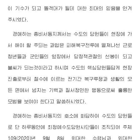
이 기수가 되고 돌격대가 될데 대한 최대의 믿음을 안겨
주시였다.
경애하는
총비서동지께서는 수도의 당원들이 현장에 가
서 해야 할 주되는 과업은 피해복구전투에 떨쳐나선 근로
청년들과 군인들의 앞장에서 당정책관철의 선봉이 되고
불씨가 되는것이라고 하시며 수도의 핵심당원들답게 현장
진출로부터 철수에 이르는 전기간 복구투쟁과 생활의 모
든 면에서 넘치는 기백과 질서정연한 행동으로써 훌륭한
모범을 보여야 한다고 말씀하시였다.
경애하는
총비서동지의 호소에 화답하여 수도의 당원들
로 단 하루동안에 최정예수도당원사단들이 조직되여 주체
109(2020)년 9월 8일
위대한
수령님
과
위대한