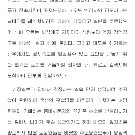
듣고 진출시간이 떠지는것이 너무도 안타까와 파도사나운
날바다를 헤염쳐서라도 기어이 가겠다고 열변을 토로했으
며 배에 오르는 시각에도 저저마다 식량보다 먼저 작업공
구를 배낭에 넣고 배에 올랐다. 그리고 파도를 헤가르는
배우에서도 공사속도를 앞당길수 있는 묘안을 내놓기 위
한 열기띤 토의를 거듭하며 렬차와 배, 륙로로 김책시에
도착하여 전투에 진입하였다.
가정일보다 당에서 걱정하는 일을 먼저 생각하며 주저
없이 탄원하여 충성의 구슬땀을 아낌없이 바쳐가는 녀당
원들과
경애하는
총비서동지의 뜨거운 호소를 받들어나가
는 길에서 나이가 무슨 상관인가고 하며 대오의 앞자리를
양보하지 않은 로당원들을 비롯한 수도당원모두가 당정책