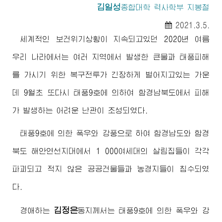
김일성
종합대학
력사학부 지봉철
2021.3.5.
세계적인 보건위기상황이 지속되고있던 2020년 여름
우리 나라에서는 여러 지역에서 발생한 큰물과 태풍피해
를 가시기 위한 복구전투가 긴장하게 벌어지고있는 가운
데 9월초 또다시 태풍9호에 의하여 함경남북도에서 피해
가 발생하는 어려운 난관이 조성되였다.
태풍9호에 의한 폭우와 강풍으로 하여 함경남도와 함경
북도 해안연선지대에서 1 000여세대의 살림집들이 각각
파괴되고 적지 않은 공공건물들과 농경지들이 침수되였
다.
김정은
경애하는
동지
께서는 태풍9호에 의한 폭우와 강