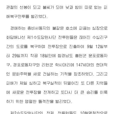
관철의 선봉이 되고 불씨가 되여 낮과 밤이 따로 없는 피
해복구전투를 벌리였다.
경애하는
총비서동지의 불같은 호소에 피끓는 심장으로
화답해나선 제1수도당원사단 전투원들은 끊어진 수십리구
간의 도로를 복구하며 전투장으로 진출하여 9월 12일부
터 29일까지 착공 18일만에 함경남도 홍원군 운포로동자
구, 경포로동자구와 리원군 학사대리에 147세대의 현대적
인 문화주택을 새로 건설하는 기적을 창조하였다. 그리고
피해가 제일 심하고 복구실적이 뒤떨어진 또 다른 지역들
에 새로운 전투장을 전개하고 또다시 더 큰 승리를 이룩
하기 위한 맹렬한 돌격전을 벌리였다.
제2수도당원사단의 전체 전투원들도 10월명절전으로