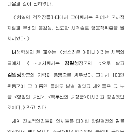
다음과 같이 전하였다.
《항일의 격전장들마다에서 그이께서는 뛰여난 군사적
자질과 무비의 용감성, 신묘한 사격술로 영웅적위훈을 떨
치시였다.》
녀성학회의 한 교수는 《성스러운 어머니》라는 제목의
김일성
글에서 《…녀사께서는
장군
의 넋으로 살고
김일성
장군
의 지략과 용맹으로 싸우셨다. 그래서 100만
관동군이 그 이름만 들어도 벌벌 떨었고 세인들은 그 분
을 <항일의 녀신>, <백두산의 녀
장군
>이시라고 칭송했던
것이다.》라고 썼다.
세계 진보적인민들과 인사들은 피어린 항일혈전의 길을
앞장에서 헤쳐오시며 조국해방위업수행에 불멸의 공헌을