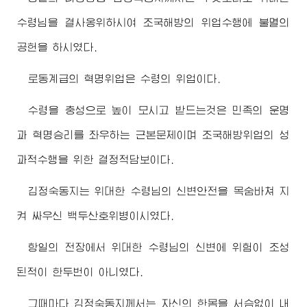
수령님
을 결사옹위하시여 조국해방의 위업수행에 불멸의
공헌을 하시였다.
로동계급의 혁명위업은
수령
의 위업이다.
수령
을 충성으로 높이 모시고 받드는것은 민족의 운명
과 혁명승리를 좌우하는 근본문제이며 조국해방위업의 성
과적수행을 위한 결정적담보이다.
김정숙동지
는
위대한
수령님
의 신변안전을 목숨바쳐 지
켜 싸우신 백두산호위병이시였다.
항일의 전장에서
위대한
수령님
의 신변에 위험이 조성
된적이 한두번이 아니였다.
그때마다
김정숙동지
께서는 자신의 한몸을 서슴없이 내