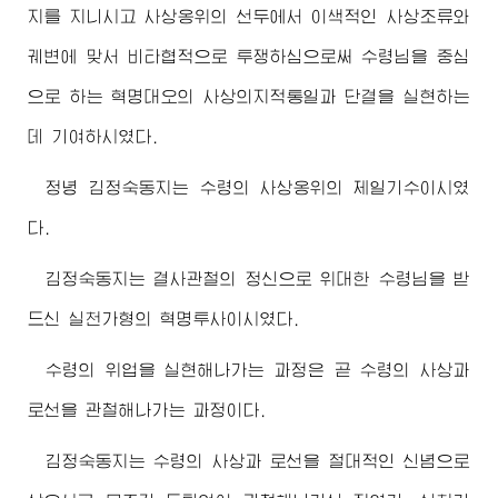
지를 지니시고 사상옹위의 선두에서 이색적인 사상조류와
궤변에 맞서 비타협적으로 투쟁하심으로써
수령님
을 중심
으로 하는 혁명대오의 사상의지적통일과 단결을 실현하는
데 기여하시였다.
정녕
김정숙동지
는
수령
의 사상옹위의 제일기수이시였
다.
김정숙동지
는 결사관철의 정신으로
위대한
수령님
을 받
드신 실천가형의 혁명투사이시였다.
수령
의 위업을 실현해나가는 과정은 곧
수령
의 사상과
로선을 관철해나가는 과정이다.
김정숙동지
는
수령
의 사상과 로선을 절대적인 신념으로