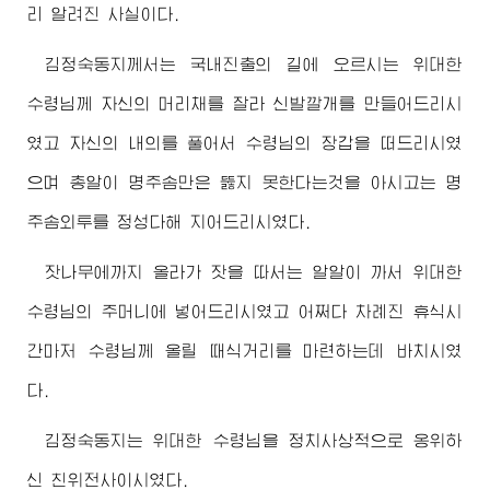
리 알려진 사실이다.
김정숙동지
께서는 국내진출의 길에 오르시는
위대한
수령님
께 자신의 머리채를 잘라 신발깔개를 만들어드리시
였고 자신의 내의를 풀어서
수령님
의 장갑을 떠드리시였
으며 총알이 명주솜만은 뚫지 못한다는것을 아시고는 명
주솜외투를 정성다해 지어드리시였다.
잣나무에까지 올라가 잣을 따서는 알알이 까서
위대한
수령님
의 주머니에 넣어드리시였고 어쩌다 차례진 휴식시
간마저
수령님
께 올릴 때식거리를 마련하는데 바치시였
다.
김정숙동지
는
위대한
수령님
을 정치사상적으로 옹위하
신 친위전사이시였다.