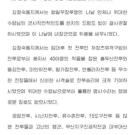
김정숙동지
께서는 항일무장투쟁의 나날 언제나
위대한
수령님
의 군사작전적의도를 한치의 드팀도 없이 결사관철
하시였으며 이 나날에 녀
장군
으로 위훈을 세우시였다.
김정숙동지
께서는 입대후 첫 전투인 처창즈유격구방어
전투로부터 혼자서 40여명의 적들을 잡은 홍두산전투와
동강전투, 마의하전투, 왕가점전투, 연통라자전투 등 무수
한 전장들에서 신비한 사격술로 전투승리에 크게 기여하
시였으며
위대한
수령님
으로부터 훌륭한 명사수라는 영예
로운 칭호도 받으시였다.
로령전투, 시난차전투, 류수촌전투, 15도구전투 등 많
은 전투들과 고난의 행군, 무산지구진공작전과 대부대선