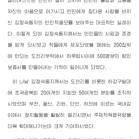
살려내신것은 인민의 딸이 되시여 인민의 불행과 고통을
자신의 아픔으로 여기시고 인민에게 참다운 사랑을 바치
신
김정숙동지
의 인민적풍모를 보여주는 대표적인 실례이
다. 이렇게 되여
김정숙동지
께서는 인민들의 사랑과 존경
을 받게 되시였고 적들에게 체포되였을 때에는 200집밖
에 안되는 도천리부락에서 하루밤사이에 500명분의 량민
보증서를 만들어내는 기적이 일어나게 되였다.
이 나날
김정숙동지
께서는 도천리를 비롯한 하강구일대
에 조국광복회 20여개의 지회와 50여개의 분회를 조직하
시였으며 부전, 풍산, 리원, 단천, 허천에 이르는 국내깊
이에서 정치활동을 활발히 벌리시면서 주체적혁명력량을
더욱 확대해나가는데 크게 기여하시였다.