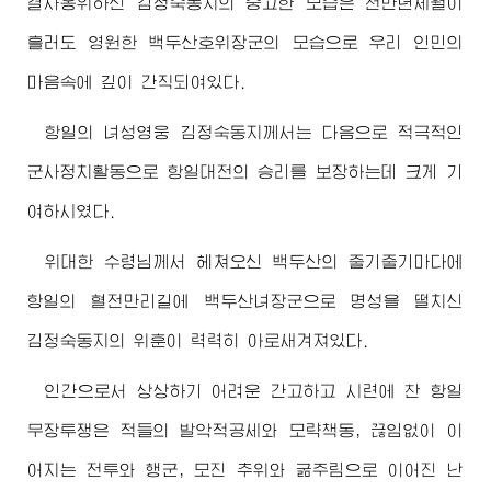
결사옹위하신
김정숙동지
의 숭고한 모습은 천만년세월이
흘러도 영원한 백두산호위
장군
의 모습으로 우리 인민의
마음속에 깊이 간직되여있다.
항일의 녀성영웅
김정숙동지
께서는 다음으로 적극적인
군사정치활동으로 항일대전의 승리를 보장하는데 크게 기
여하시였다.
위대한
수령님께서
헤쳐오신 백두산의 줄기줄기마다에
항일의 혈전만리길에 백두산녀
장군
으로 명성을 떨치신
김정숙동지
의 위훈이 력력히 아로새겨져있다.
인간으로서 상상하기 어려운 간고하고 시련에 찬 항일
무장투쟁은 적들의 발악적공세와 모략책동, 끊임없이 이
어지는 전투와 행군, 모진 추위와 굶주림으로 이어진 난