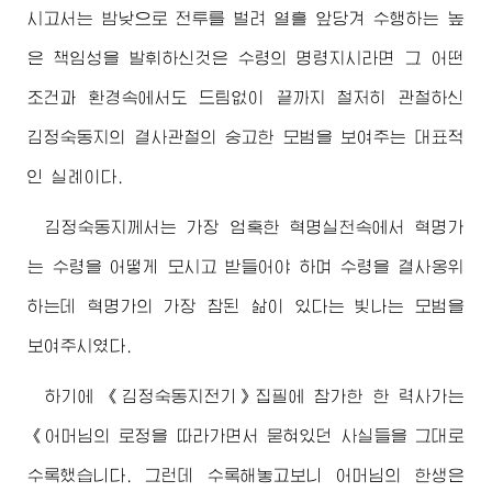
시고서는 밤낮으로 전투를 벌려 열흘 앞당겨 수행하는 높
은 책임성을 발휘하신것은
수령
의 명령지시라면 그 어떤
조건과 환경속에서도 드팀없이 끝까지 철저히 관철하신
김정숙동지
의 결사관철의 숭고한 모범을 보여주는 대표적
인 실례이다.
김정숙동지
께서는 가장 엄혹한 혁명실천속에서 혁명가
는
수령
을 어떻게 모시고 받들어야 하며
수령
을 결사옹위
하는데 혁명가의 가장 참된 삶이 있다는 빛나는 모범을
보여주시였다.
하기에 《
김정숙동지
전기》집필에 참가한 한 력사가는
《어머님의 로정을 따라가면서 묻혀있던 사실들을 그대로
수록했습니다. 그런데 수록해놓고보니 어머님의 한생은