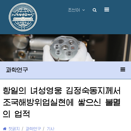
조선어
과학연구
항일의 녀성영웅
김정숙동지께서
조국해방위업실현에 쌓으신 불멸
의 업적
첫페지
/
과학연구
/
기사