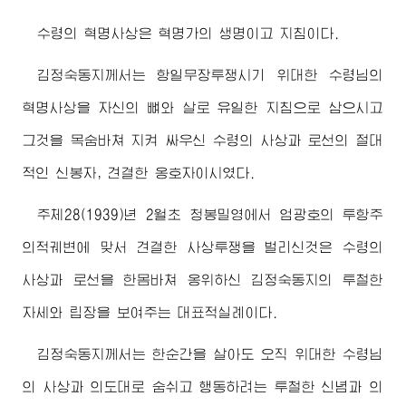
수령
의 혁명사상은 혁명가의 생명이고 지침이다.
김정숙동지
께서는 항일무장투쟁시기
위대한
수령님
의
혁명사상을 자신의 뼈와 살로 유일한 지침으로 삼으시고
그것을 목숨바쳐 지켜 싸우신
수령
의 사상과 로선의 절대
적인 신봉자, 견결한 옹호자이시였다.
주체28(1939)년 2월초 청봉밀영에서 엄광호의 투항주
의적궤변에 맞서 견결한 사상투쟁을 벌리신것은
수령
의
사상과 로선을 한몸바쳐 옹위하신
김정숙동지
의 투철한
자세와 립장을 보여주는 대표적실례이다.
김정숙동지
께서는 한순간을 살아도 오직
위대한
수령님
의 사상과 의도대로 숨쉬고 행동하려는 투철한 신념과 의