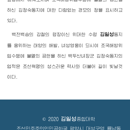
하신
김정숙동지
에 대한 다함없는 경모의 정을 표시하고
있다.
김일성
백전백승의 강철의
령장
이신
위대한
수령
동지
를 옹위하는 태양의 해발, 녀성영웅이 되시여 조국해방위
업수행에 불멸의 공헌을 하신 백두산녀
장군
김정숙동지
의
업적은 조선혁명의 성스러운 력사와 더불어 길이 빛날것
이다.
김일성
© 2020
종합대학
조선민주주의인민공화국 평양시 대성구역 룡남동