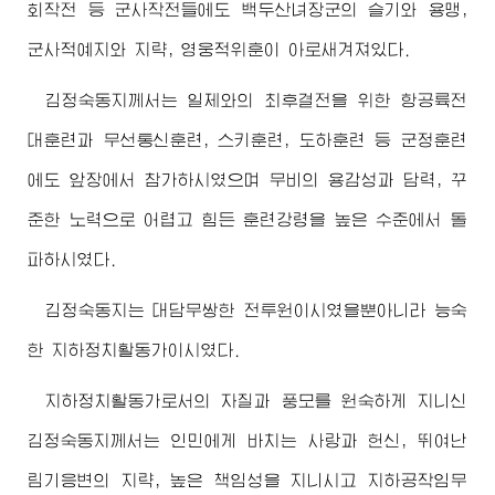
회작전 등 군사작전들에도 백두산녀
장군
의 슬기와 용맹,
군사적예지와 지략, 영웅적위훈이 아로새겨져있다.
김정숙동지
께서는 일제와의 최후결전을 위한 항공륙전
대훈련과 무선통신훈련, 스키훈련, 도하훈련 등 군정훈련
에도 앞장에서 참가하시였으며 무비의 용감성과 담력, 꾸
준한 노력으로 어렵고 힘든 훈련강령을 높은 수준에서 돌
파하시였다.
김정숙동지
는 대담무쌍한 전투원이시였을뿐아니라 능숙
한 지하정치활동가이시였다.
지하정치활동가로서의 자질과 풍모를 원숙하게 지니신
김정숙동지
께서는 인민에게 바치는 사랑과 헌신, 뛰여난
림기응변의 지략, 높은 책임성을 지니시고 지하공작임무