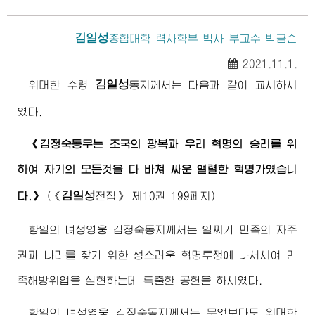
김일성
종합대학
력사학부 박사 부교수 박금순
2021.11.1.
김일성
위대한
수령
동지
께서는 다음과 같이 교시하시
였다.
《
김정숙
동무는 조국의 광복과 우리 혁명의 승리를 위
하여 자기의 모든것을 다 바쳐 싸운 열렬한 혁명가였습니
김일성
다.》
(
《
전집》
제10권 199페지)
항일의 녀성영웅
김정숙동지
께서는 일찌기 민족의 자주
권과 나라를 찾기 위한 성스러운 혁명투쟁에 나서시여 민
족해방위업을 실현하는데 특출한 공헌을 하시였다.
항일의 녀성영웅
김정숙동지
께서는 무엇보다도
위대한