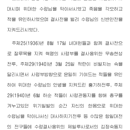
대시며
위대한
수령님
을 막아서시였고 죽음을 각오하고
적을 유인하시였으며 결사전을 벌려
수령님
의 신변안전을
지켜드리시였다.
주체25(1936)년 8월 17일 녀대원들과 함께 결사전으
로 잘루목을 지켜 혁명의 사령부를 결사옹위한 무송현성
전투, 주체29(1940)년 3월 25일 적탄이 비발치는 속을
달리시면서 사령부방향으로 은밀히 기여드는 적들을 유인
하여
위대한
수령님
의 안녕을 지켜드린 홍기하전투, 주체
29(1940)년 6월 하순 적들이
사령관동지
를 향해 총구를
겨누고있던 위기일발의 순간 자신의 한몸으로
위대한
수령님
을 막아나서신 대사하치기전투 등 수많은 항일대전
의 전구들에
수령
결사옹위의 제일투사로서의
김정숙동지