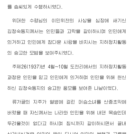
를 솜씨있게 수행하시였다.
위대한
수령님
의 이민위천의 사상을 심장에 새기신
김정숙동지
께서는 인민들과 고락을 같이하시며 인민에게
의거하고 인민에게 참다운 사랑을 바치시는 지하정치활동
의 숭고한 모범을 보여주시였다.
주체26(1937)년 4월~10월 도천리에서의 지하정치활동
과정은 인민을 믿고 인민에게 의거하며 인민을 위해 헌신
하신
김정숙동지
의 숭고한 풍모를 보여준 나날이였다.
류가골의 지주가 열병에 걸린 머슴소녀를 산중초막에
버렸을 때 자신께서는 나라와 인민을 위해 내댄 목숨인데
두려울것이 없다고 하시며 침식까지 같이하시면서 끝내