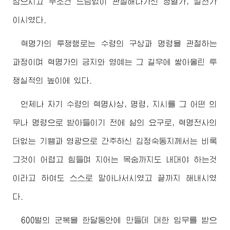
삼으시고 무조건 드팀없이 관철해나가신 정열가, 실천가
이시였다.
혁명가의 투쟁행로는
수령
의 구상과 명령을 관철하는
과정이며 혁명가의 긍지와 영예는 그 길우에 쌓아올린 투
쟁실적의 높이에 있다.
언제나 자기
수령
의 혁명사상, 명령, 지시를 그 어떤 의
무나 명령으로 받아들이기 전에 삶의 요구로, 혁명전사의
더없는 기쁨과 영광으로 간주하신
김정숙동지
께서는 비록
그것이 어렵고 힘들며 지어는 목숨까지도 내대야 하는것
이라고 하여도 스스로 맡아나서시였고 끝까지 해내시였
다.
600벌의 군복을 한달동안에 만들데 대한 임무를 받으