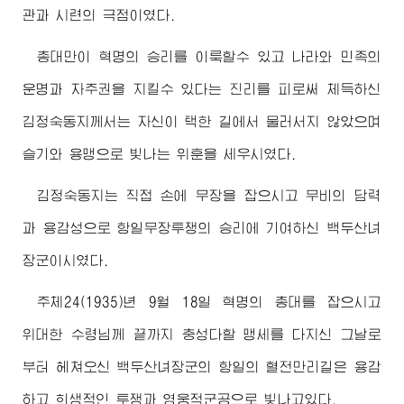
관과 시련의 극점이였다.
총대만이 혁명의 승리를 이룩할수 있고 나라와 민족의
운명과 자주권을 지킬수 있다는 진리를 피로써 체득하신
김정숙동지
께서는 자신이 택한 길에서 물러서지 않았으며
슬기와 용맹으로 빛나는 위훈을 세우시였다.
김정숙동지
는 직접 손에 무장을 잡으시고 무비의 담력
과 용감성으로 항일무장투쟁의 승리에 기여하신 백두산녀
장군
이시였다.
주체24(1935)년 9월 18일 혁명의 총대를 잡으시고
위대한
수령님
께 끝까지 충성다할 맹세를 다지신 그날로
부터 헤쳐오신 백두산녀
장군
의 항일의 혈전만리길은 용감
하고 희생적인 투쟁과 영웅적군공으로 빛나고있다.