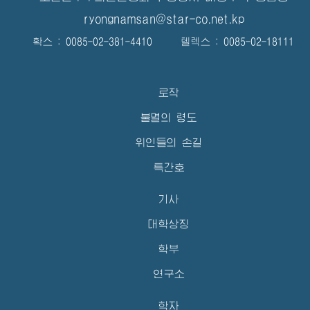
ryongnamsan@star-co.net.kp
확스 : 0085-02-381-4410 텔렉스 : 0085-02-18111
로작
불멸의 령도
위인들의 손길
특간호
기사
대학상징
학부
연구소
학자