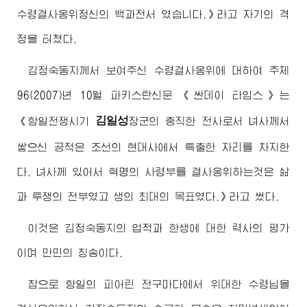
수령
결사옹위정신의 백과전서 였습니다.》라고 자기의 격
정을 터쳤다.
김정숙동지
께서 보여주신
수령
결사옹위에 대하여 주체
96(2007)년 10월 파키스탄신문 《싼데이 타임스》는
김일성
《항일전쟁시기
장군
의 충직한 전사로서 녀사께서
쌓으신 공적은 조선의 현대사에서 특출한 자리를 차지한
다. 녀사께 있어서 혁명의 사령부를 결사옹위하는것은 삶
과 투쟁의 전부였고 생의 최대의 목표였다.》라고 썼다.
이것은
김정숙동지
의 업적과 한생에 대한 력사의 평가
이며 만민의 칭송이다.
참으로 항일의 피어린 전구마다에서
위대한
수령님
을