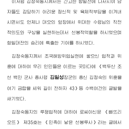
이처럼
김정숙동지
께서는 간고한 항일전에 나서시여 남
자들도 감당하기 어려운 정신적 및 육체적부담을 이겨내
시면서도 언제나 대오의 앞장에서
위대한
수령님
의 작전
적의도와 구상을 실현하는데서 선봉적역할을 하시였으며
항일대전의 승리에 특출한 기여를 하시였다.
김정숙동지
께서 조국해방위업실현에 쌓으신 업적과 위
훈에 대하여 우리 인민들은 이르는 곳마다에 《백두산 조
김일성
선 백만 군사 총사령
장군
의 충신
김정숙
의 위훈을
여기 금탑을 세워 길이 전하자 43》등 수백여건의 글발을
새기였다.
김정숙동지
의 투쟁업적에 대하여 로씨야신문 《빠뜨리
오뜨》 제35호는 《민족이 낳은 선봉투사》라는 글에서