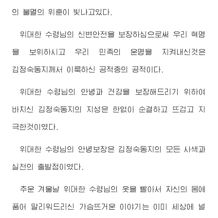
의 불멸의 위훈이 빛나고있다.
위대한
수령님
의 신변안전을 보장하심으로써 우리 혁명
을 보위하시고 우리 민족의 운명을 지켜내신것은
김정숙동지
께서 이룩하신 공적중의 공적이다.
위대한
수령님
의 안녕과 건강을 보장해드리기 위하여
바치신
김정숙동지
의 지성은 한없이 순결하고 뜨겁고 지
극한것이였다.
위대한
수령님
의 안녕보장은
김정숙동지
의 모든 사색과
실천의 출발점이였다.
추운 겨울날
위대한
수령님
의 옷을 빨아서 자신의 몸에
품어 말리워드리신 가슴뜨거운 이야기는 이미 세상에 널